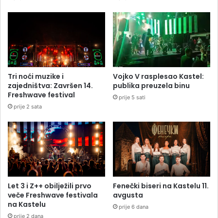
Tri noći muzike i
Vojko V rasplesao Kastel:
zajedništva: Završen 14.
publika preuzela binu
Freshwave festival
prije 5 sati
prije 2 sata
Let 3 i Z++ obilježili prvo
Fenečki biseri na Kastelu 11.
veče Freshwave festivala
avgusta
na Kastelu
prije 6 dana
prije 2 dana