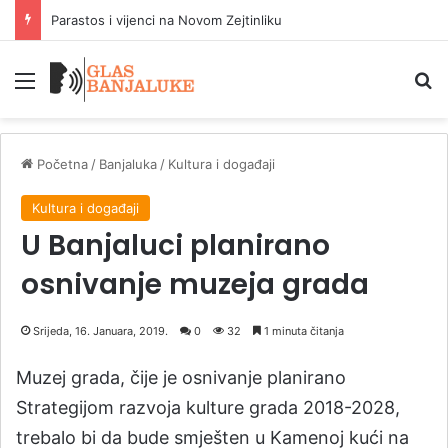
Parastos i vijenci na Novom Zejtinliku
Meni
P
Početna
/
Banjaluka
/
Kultura i događaji
Kultura i događaji
U Banjaluci planirano
osnivanje muzeja grada
Srijeda, 16. Januara, 2019.
0
32
1 minuta čitanja
Muzej grada, čije je osnivanje planirano
Strategijom razvoja kulture grada 2018-2028,
trebalo bi da bude smješten u Kamenoj kući na