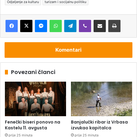
Odjeljenje za kulturu
turizam i socijalnu politiku
Messenger
WhatsApp
Telegram
Viber
Podijeli putem e-pošte
Štampaj
Komentari
Povezani članci
Fenečki biseri ponovo na
Banjalučki ribar iz Vrbasa
Kastelu 11. avgusta
izvukao kapitalca
prije 25 minuta
prije 25 minuta