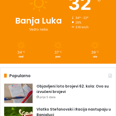
32
Banja Luka
34º - 22º
29%
3.16 km/h
Vedro nebo
34
37
39
℃
℃
℃
ned
pon
uto
Popularno
Objavljeni loto brojevi 62. kola: Ovo su
izvučeni brojevi
prije 5 dana
Vlatko Stefanovski i Racija nastupaju u
Banjaluci