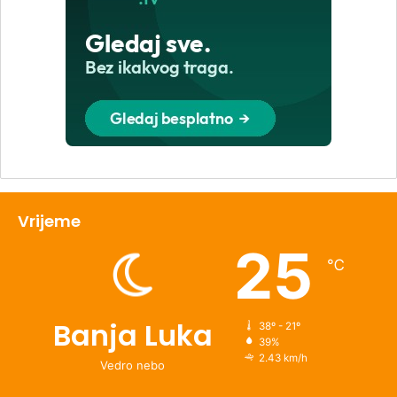
Vrijeme
25
℃
Banja Luka
38º - 21º
39%
2.43 km/h
Vedro nebo