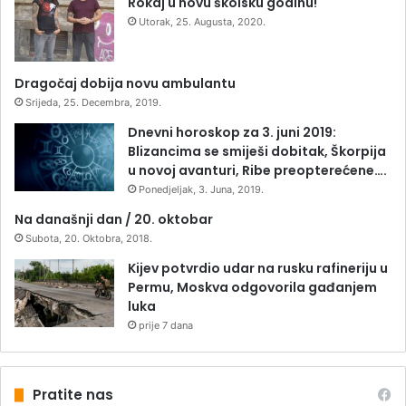
Rokaj u novu školsku godinu!
Utorak, 25. Augusta, 2020.
Dragočaj dobija novu ambulantu
Srijeda, 25. Decembra, 2019.
Dnevni horoskop za 3. juni 2019:
Blizancima se smiješi dobitak, Škorpija
u novoj avanturi, Ribe preopterećene….
Ponedjeljak, 3. Juna, 2019.
Na današnji dan / 20. oktobar
Subota, 20. Oktobra, 2018.
Kijev potvrdio udar na rusku rafineriju u
Permu, Moskva odgovorila gađanjem
luka
prije 7 dana
Pratite nas