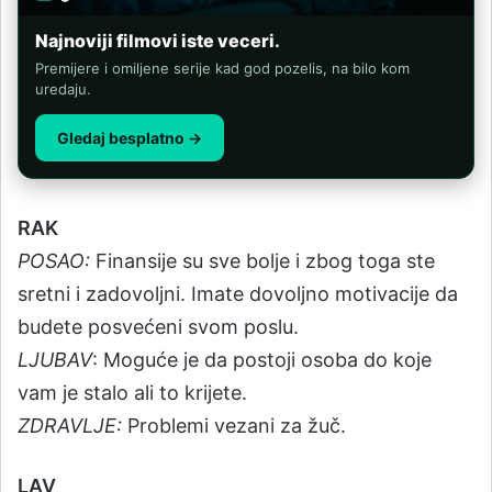
Najnoviji filmovi iste veceri.
Premijere i omiljene serije kad god pozelis, na bilo kom
uredaju.
Gledaj besplatno →
RAK
POSAO:
Finansije su sve bolje i zbog toga ste
sretni i zadovoljni. Imate dovoljno motivacije da
budete posvećeni svom poslu.
LJUBAV
: Moguće je da postoji osoba do koje
vam je stalo ali to krijete.
ZDRAVLJE:
Problemi vezani za žuč.
LAV