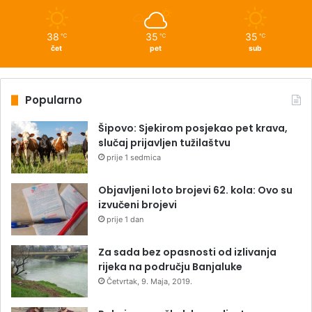
38
35
35
℃
℃
℃
čet
pet
sub
Popularno
Šipovo: Sjekirom posjekao pet krava,
slučaj prijavljen tužilaštvu
prije 1 sedmica
Objavljeni loto brojevi 62. kola: Ovo su
izvučeni brojevi
prije 1 dan
Za sada bez opasnosti od izlivanja
rijeka na području Banjaluke
Četvrtak, 9. Maja, 2019.