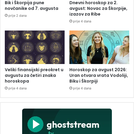
Bik i Škorpija pune
Dnevni horoskop za 2.
novčanike od 7. avgusta
avgust: Novac za Škorpije,
izazov za Ribe
prije 2 dana
prije 4 dana
Veliki finansijski preokret u
Horoskop za avgust 2026:
avgustu za četiri znaka
Uran otvara vrata Vodoliji,
horoskopa
Biku i Škorpiji
prije 4 dana
prije 4 dana