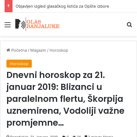
Objavljen izgled glasačkog listića za Opšte izbore
Meni
P
Početna
/
Magazin
/
Horoskop
Horoskop
Dnevni horoskop za 21.
januar 2019: Blizanci u
paralelnom flertu, Škorpija
uznemirena, Vodoliji važne
promjemne…