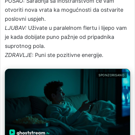
POSAO:
Saradnja sa inostranstvom će vam
otvoriti nova vrata ka mogućnosti da ostvarite
poslovni uspjeh.
LJUBAV:
Uživate u paralelnom flertu i lijepo vam
je kada dobijate puno pažnje od pripadnika
suprotnog pola.
ZDRAVLJE
: Puni ste pozitivne energije.
SPONZORISANO