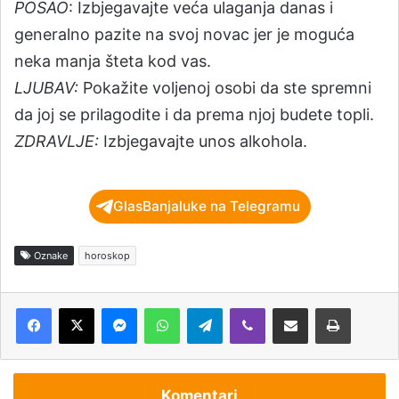
POSAO
: Izbjegavajte veća ulaganja danas i
generalno pazite na svoj novac jer je moguća
neka manja šteta kod vas.
LJUBAV:
Pokažite voljenoj osobi da ste spremni
da joj se prilagodite i da prema njoj budete topli.
ZDRAVLJE:
Izbjegavajte unos alkohola.
GlasBanjaluke na Telegramu
Oznake
horoskop
Messenger
WhatsApp
Telegram
Viber
Podijeli putem e-pošte
Štampaj
Komentari