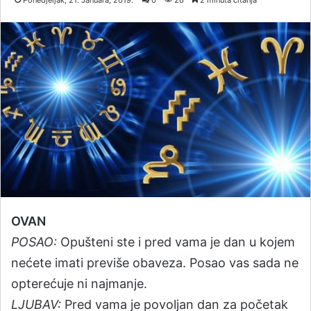
Ponedjeljak, 21. Januara, 2019.
0
26
2 minuta čitanja
OVAN
POSAO:
Opušteni ste i pred vama je dan u kojem
nećete imati previše obaveza. Posao vas sada ne
opterećuje ni najmanje.
LJUBAV:
Pred vama je povoljan dan za početak