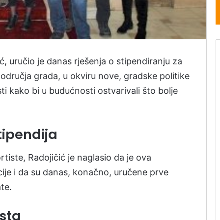
, uručio je danas rješenja o stipendiranju za
područja grada, u okviru nove, gradske politike
i kako bi u budućnosti ostvarivali što bolje
tipendija
iste, Radojičić je naglasio da je ova
zacije i da su danas, konačno, uručene prve
te.
ista