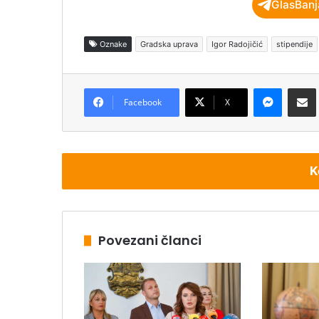
GlasBanj
Oznake
Gradska uprava
Igor Radojičić
stipendije
Messenger
Podijeli pu
Facebook
X
K
Povezani članci