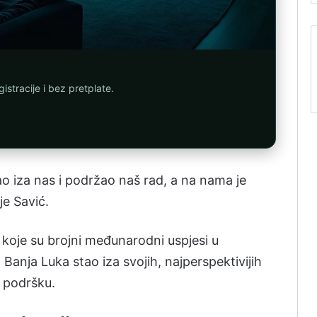
istracije i bez pretplate.
ao iza nas i podržao naš rad, a na nama je
e Savić.
a koje su brojni međunarodni uspjesi u
ad Banja Luka stao iza svojih, najperspektivijih
u podršku.