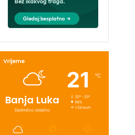
Vrijeme
21
℃
Banja Luka
32º - 20º
88%
1.59 km/h
Djelimično oblačno