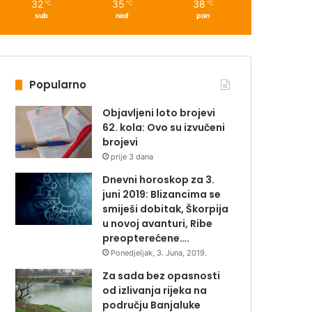
32
35
38
℃
℃
℃
sub
ned
pon
Popularno
Objavljeni loto brojevi
62. kola: Ovo su izvučeni
brojevi
prije 3 dana
Dnevni horoskop za 3.
juni 2019: Blizancima se
smiješi dobitak, Škorpija
u novoj avanturi, Ribe
preopterećene….
Ponedjeljak, 3. Juna, 2019.
Za sada bez opasnosti
od izlivanja rijeka na
području Banjaluke