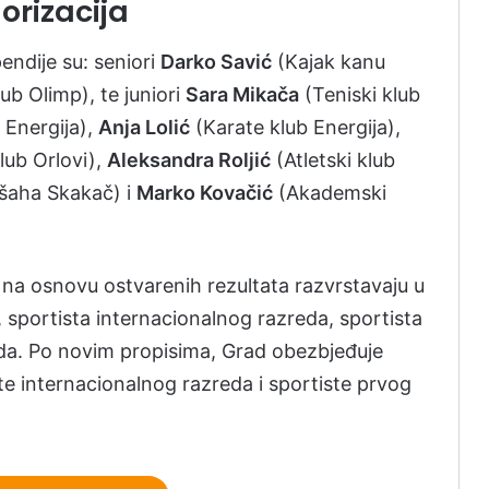
orizacija
pendije su: seniori
Darko Savić
(Kajak kanu
lub Olimp), te juniori
Sara Mikača
(Teniski klub
 Energija),
Anja Lolić
(Karate klub Energija),
lub Orlovi),
Aleksandra Roljić
(Atletski klub
šaha Skakač) i
Marko Kovačić
(Akademski
e na osnovu ostvarenih rezultata razvrstavaju u
ta, sportista internacionalnog razreda, sportista
eda. Po novim propisima, Grad obezbjeđuje
te internacionalnog razreda i sportiste prvog