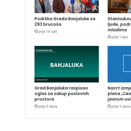
Podrška Grada Banjaluke za
Stanivukov
293 brucoša
ljude, pod
mladima
prije 14 sati
prije 1 dan
Grad Banjaluka raspisao
Nacrt izmj
oglas za zakup poslovnih
plana „Cen
prostora
javnom uv
prije 5 dana
prije 5 dana