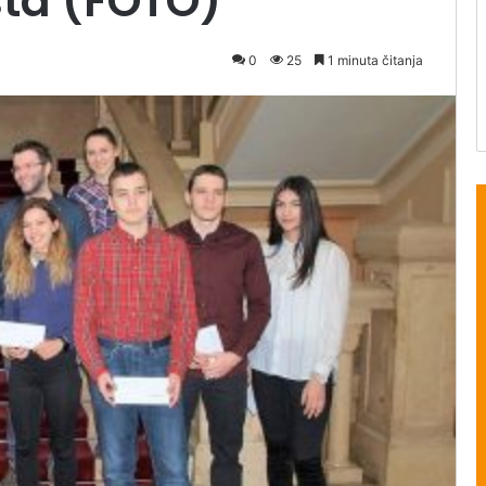
sta (FOTO)
0
25
1 minuta čitanja