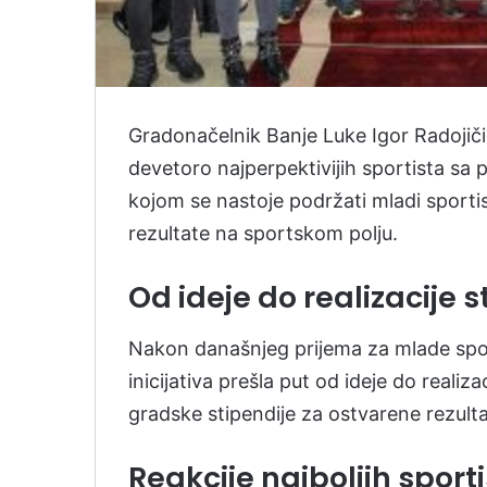
Gradonačelnik Banje Luke Igor Radojičić
devetoro najperpektivijih sportista sa 
kojom se nastoje podržati mladi sportist
rezultate na sportskom polju.
Od ideje do realizacije s
Nakon današnjeg prijema za mlade sport
inicijativa prešla put od ideje do reali
gradske stipendije za ostvarene rezulta
Reakcije najboljih sport