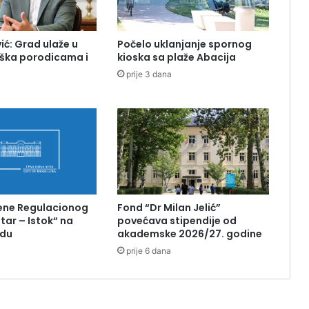
ić: Grad ulaže u
Počelo uklanjanje spornog
rška porodicama i
kioska sa plaže Abacija
prije 3 dana
ene Regulacionog
Fond “Dr Milan Jelić”
tar – Istok“ na
povećava stipendije od
idu
akademske 2026/27. godine
prije 6 dana