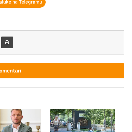
aluke na Telegramu
tem e-pošte
Štampaj
omentari