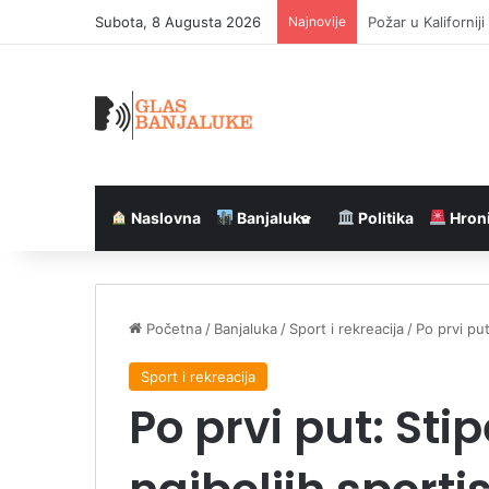
Subota, 8 Augusta 2026
Najnovije
Belgijski ronilac 
Naslovna
Banjaluka
Politika
Hron
Početna
/
Banjaluka
/
Sport i rekreacija
/
Po prvi pu
Sport i rekreacija
Po prvi put: Sti