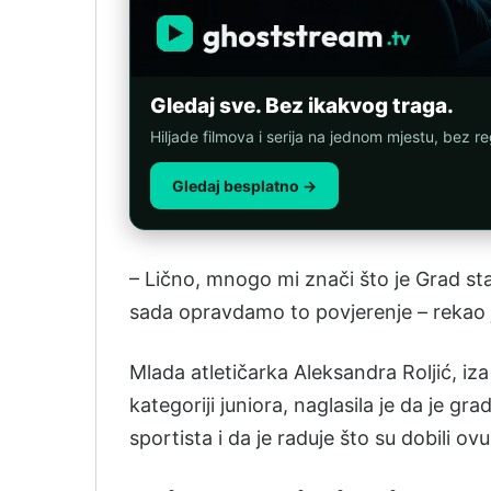
Gledaj sve. Bez ikakvog traga.
Hiljade filmova i serija na jednom mjestu, bez reg
Gledaj besplatno →
– Lično, mnogo mi znači što je Grad st
sada opravdamo to povjerenje – rekao j
Mlada atletičarka Aleksandra Roljić, iz
kategoriji juniora, naglasila je da je gr
sportista i da je raduje što su dobili ov