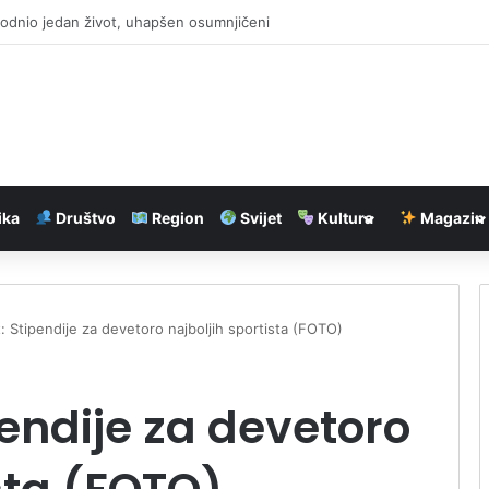
pronašao flašu Ginis piva kod Dovera
ika
Društvo
Region
Svijet
Kultura
Magazin
t: Stipendije za devetoro najboljih sportista (FOTO)
pendije za devetoro