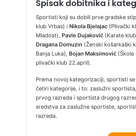
Spisak dobitnika i kateg
Sportisti koji su dobili prve gradske sti
klub Vrbas) i
Nikola Bjelajac
(Plivački k
Mladost),
Pavle Dujaković
(Karate klub
Dragana Domuzin
(Ženski košarkaški k
Banja Luka),
Bojan Maksimović
(Škola 
plivački klub 22.april).
Prema novoj kategorizaciji, sportisti s
četiri kategorije, i to: zaslužni sportis
prvog razreda i sportista drugog razr
sredstva za zaslužne sportiste, sportis
razreda.