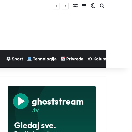
Nasumičan članak
Sidebar
Switch skin
Pretraga
Sport
Tehnologija
Privreda
✍️ Kolumne