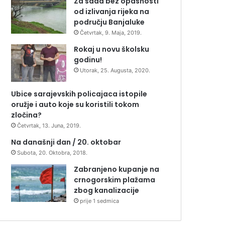
Za sada bez opasnosti
od izlivanja rijeka na
području Banjaluke
Četvrtak, 9. Maja, 2019.
Rokaj u novu školsku
godinu!
Utorak, 25. Augusta, 2020.
Ubice sarajevskih policajaca istopile
oružje i auto koje su koristili tokom
zločina?
Četvrtak, 13. Juna, 2019.
Na današnji dan / 20. oktobar
Subota, 20. Oktobra, 2018.
Zabranjeno kupanje na
crnogorskim plažama
zbog kanalizacije
prije 1 sedmica