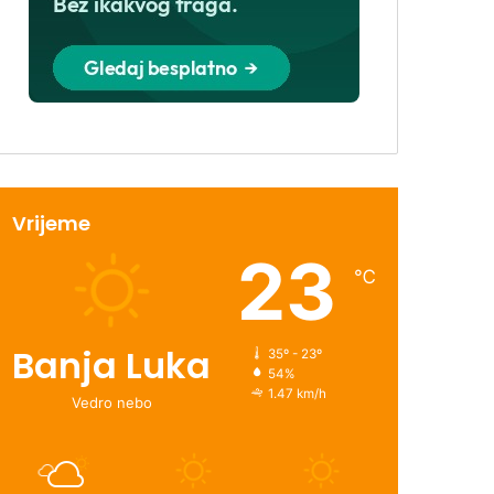
Vrijeme
23
℃
Banja Luka
35º - 23º
54%
1.47 km/h
Vedro nebo