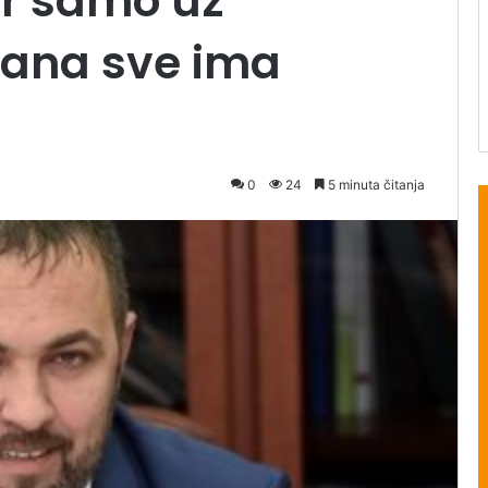
er samo uz
đana sve ima
0
24
5 minuta čitanja