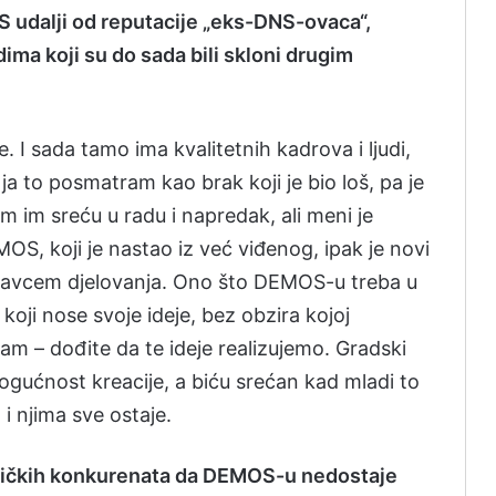
udalji od reputacije „eks-DNS-ovaca“,
ima koji su do sada bili skloni drugim
 I sada tamo ima kvalitetnih kadrova i ljudi,
ja to posmatram kao brak koji je bio loš, pa je
m im sreću u radu i napredak, ali meni je
MOS, koji je nastao iz već viđenog, ipak je novi
 pravcem djelovanja. Ono što DEMOS-u treba u
 koji nose svoje ideje, bez obzira kojoj
zivam – dođite da te ideje realizujemo. Gradski
ućnost kreacije, a biću srećan kad mladi to
i njima sve ostaje.
itičkih konkurenata da DEMOS-u nedostaje