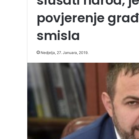
slušati narod, j
povjerenje gra
smisla
Nedjelja, 27. Januara, 2019.