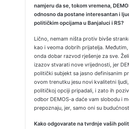
namjeru da se, tokom vremena, DEMOS 
odnosno da postane interesantan i ljud
političkim opcijama u Banjaluci i RS?
Lično, nemam ništa protiv bivše stranke.
kao i veoma dobrih prijatelja. Međutim, 
onda dobar razvod rješenje za sve. Želi
izazov stvarati nove vrijednosti, jer DE
politički subjekt sa jasno definisanim
ovom trenutku jesu novi kvalitetni ljudi,
političkoj opciji pripadali, i zato ih po
odbor DEMOS-a daće vam slobodu i mog
prepoznaju, jer, samo oni su budućnost 
Kako odgovarate na tvrdnje vaših pol