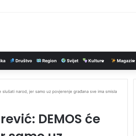
reporuci doktorke sa Harvarda
ika
Društvo
Region
Svijet
Kultura
Magazin
slušati narod, jer samo uz povjerenje građana sve ima smisla
rević: DEMOS će