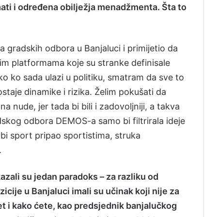
imati i određena obilježja menadžmenta. Šta to
gradskih odbora u Banjaluci i primijetio da
kim platformama koje su stranke definisale
 ko sada ulazi u politiku, smatram da sve to
taje dinamike i rizika. Želim pokušati da
a nude, jer tada bi bili i zadovoljniji, a takva
radskog odbora DEMOS-a samo bi filtrirala ideje
o bi sport pripao sportistima, struka
.
azali su jedan paradoks – za razliku od
cije u Banjaluci imali su učinak koji nije za
et i kako ćete, kao predsjednik banjalučkog