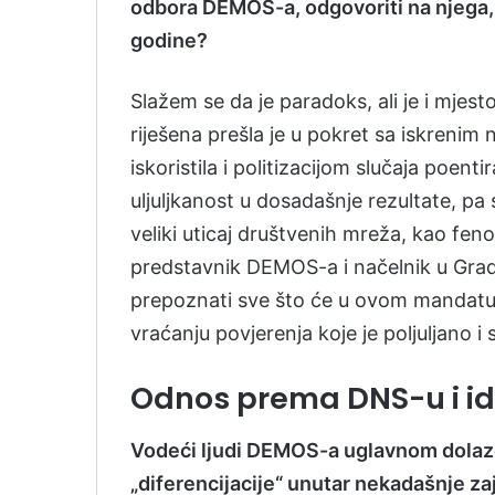
odbora DEMOS-a, odgovoriti na njega, 
godine?
Slažem se da je paradoks, ali je i mjest
riješena prešla je u pokret sa iskreni
iskoristila i politizacijom slučaja poenti
uljuljkanost u dosadašnje rezultate, pa s
veliki uticaj društvenih mreža, kao fe
predstavnik DEMOS-a i načelnik u Grad
prepoznati sve što će u ovom mandatu 
vraćanju povjerenja koje je poljuljano i
Odnos prema DNS-u i ide
Vodeći ljudi DEMOS-a uglavnom dolaze
„diferencijacije“ unutar nekadašnje zaj