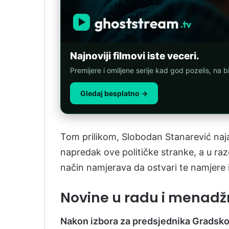
Najnoviji filmovi iste veceri.
Premijere i omiljene serije kad god pozelis, na b
Gledaj besplatno →
Tom prilikom, Slobodan Stanarević najavi
napredak ove političke stranke, a u raz
način namjerava da ostvari te namjere i 
Novine u radu i menad
Nakon izbora za predsjednika Gradskog