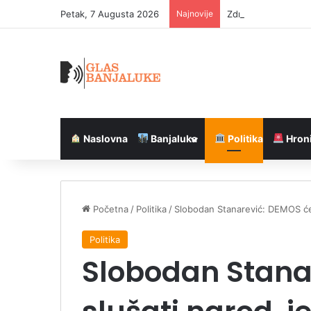
Petak, 7 Augusta 2026
Najnovije
Zdrav doručak po p
Naslovna
Banjaluka
Politika
Hron
Početna
/
Politika
/
Slobodan Stanarević: DEMOS će 
Politika
Slobodan Stana