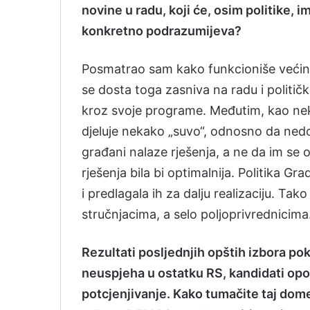
novine u radu, koji će, osim politike, 
konkretno podrazumijeva?
Posmatrao sam kako funkcioniše većina 
se dosta toga zasniva na radu i politič
kroz svoje programe. Međutim, kao neko
djeluje nekako „suvo“, odnosno da nedos
građani nalaze rješenja, a ne da im se on
rješenja bila bi optimalnija. Politika G
i predlagala ih za dalju realizaciju. Tak
stručnjacima, a selo poljoprivrednicima
Rezultati posljednjih opštih izbora pok
neuspjeha u ostatku RS, kandidati opozi
potcjenjivanje. Kako tumačite taj dom