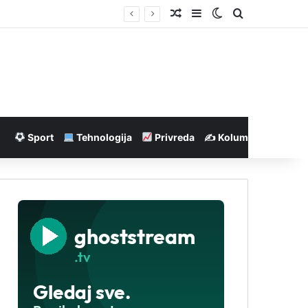
Nasumičan članak
Sidebar
Switch skin
Pretraga
Sport
Tehnologija
Privreda
✍️ Kolumne