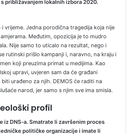
s približavanjem lokalnih izbora 2020.
o i vrijeme. Jedna porodična tragedija koja nije
m namjerama. Međutim, opozicija je to mudro
rala. Nije samo to uticalo na rezultat, nego i
e rutinski prišlo kampanji i, naravno, na kraju i
nomen koji preuzima primat u medijima. Kao
skoj upravi, uvjeren sam da će građani
biti urađeno za njih. DEMOS će raditi na
 slušaće narod, jer samo s njim sve ima smisla.
ološki profil
 iz DNS-a. Smatrate li završenim proces
edničke političke organizacije i imate li