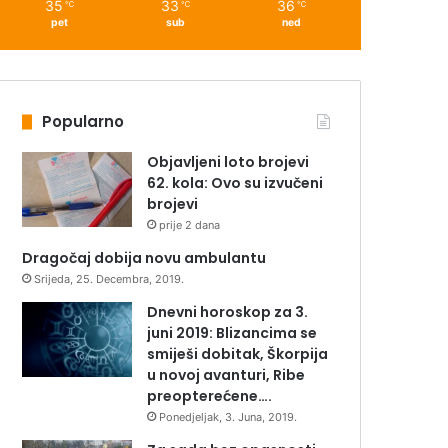
35
33
36
℃
℃
℃
pet
sub
ned
Popularno
Objavljeni loto brojevi
62. kola: Ovo su izvučeni
brojevi
prije 2 dana
Dragočaj dobija novu ambulantu
Srijeda, 25. Decembra, 2019.
Dnevni horoskop za 3.
juni 2019: Blizancima se
smiješi dobitak, Škorpija
u novoj avanturi, Ribe
preopterećene….
Ponedjeljak, 3. Juna, 2019.