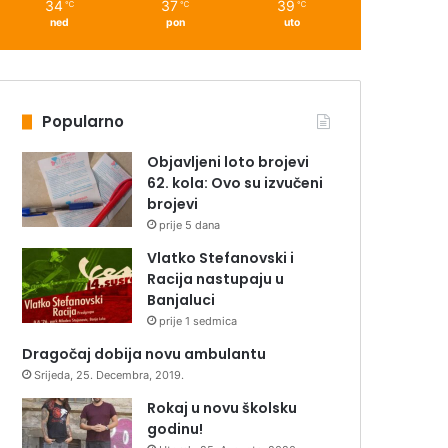
34
37
39
℃
℃
℃
ned
pon
uto
Popularno
Objavljeni loto brojevi
62. kola: Ovo su izvučeni
brojevi
prije 5 dana
Vlatko Stefanovski i
Racija nastupaju u
Banjaluci
prije 1 sedmica
Dragočaj dobija novu ambulantu
Srijeda, 25. Decembra, 2019.
Rokaj u novu školsku
godinu!