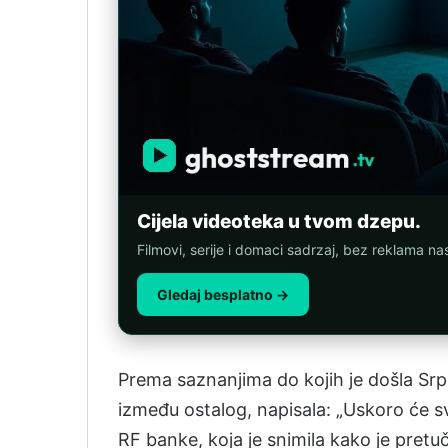
Cijela videoteka u tvom dzepu.
Filmovi, serije i domaci sadrzaj, bez reklama n
Gledaj besplatno →
Prema saznanjima do kojih je došla Sr
između ostalog, napisala: „Uskoro će sv
RF banke, koja je snimila kako je pret