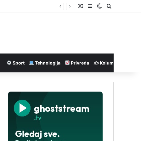
Nasumičan članak
Sidebar
Switch skin
Pretraga
Sport
Tehnologija
Privreda
✍️ Kolumne