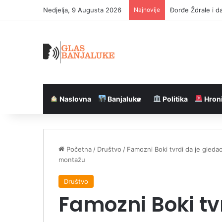
Nedjelja, 9 Augusta 2026
Najnovije
Koncept „Romanij
Naslovna
Banjaluka
Politika
Hron
Početna
/
Društvo
/
Famozni Boki tvrdi da je gledao
montažu
Društvo
Famozni Boki tv