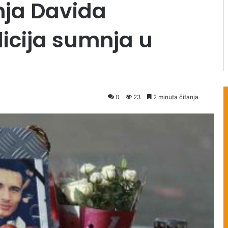
nja Davida
licija sumnja u
0
23
2 minuta čitanja