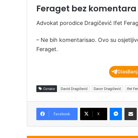
Feraget bez komentara
Advokat porodice Dragičević Ifet Ferage
– Ne bih komentarisao. Ovo su osjetljive s
Feraget.
GlasBanj
Oznake
David Dragičević
Davor Dragičević
Ifet Fe
Messenger
Podijeli pu
Facebook
X