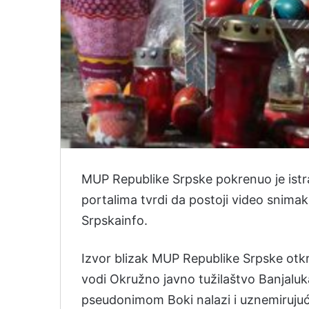
MUP Republike Srpske pokrenuo je istra
portalima tvrdi da postoji video snima
Srpskainfo.
Izvor blizak MUP Republike Srpske otkri
vodi Okružno javno tužilaštvo Banjaluka
pseudonimom Boki nalazi i uznemirujuć