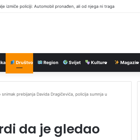
ske kuće“ za okupljanje poljoprivrednika regije i zaštitu proizvoda
ika
Društvo
Region
Svijet
Kultura
Magazin
 snimak prebijanja Davida Dragičevića, policija sumnja u
rdi da je gledao