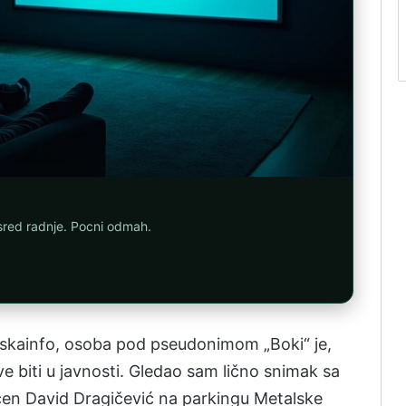
asred radnje. Pocni odmah.
pskainfo, osoba pod pseudonimom „Boki“ je,
e biti u javnosti. Gledao sam lično snimak sa
učen David Dragičević na parkingu Metalske