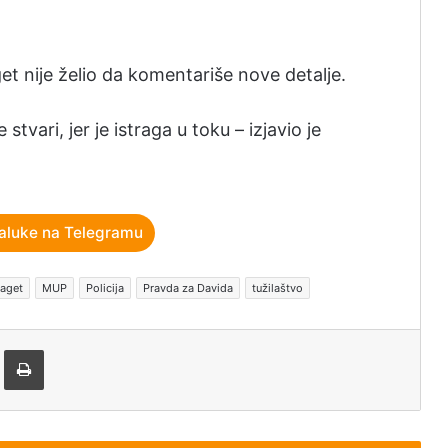
t nije želio da komentariše nove detalje.
tvari, jer je istraga u toku – izjavio je
aluke na Telegramu
raget
MUP
Policija
Pravda za Davida
tužilaštvo
tem e-pošte
Štampaj