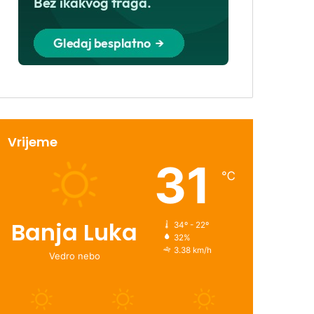
Vrijeme
31
℃
Banja Luka
34º - 22º
32%
3.38 km/h
Vedro nebo