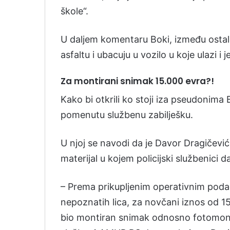
škole“.
U daljem komentaru Boki, između ostal
asfaltu i ubacuju u vozilo u koje ulazi i
Za montirani snimak 15.000 evra?!
Kako bi otkrili ko stoji iza pseudonima
pomenutu službenu zabilješku.
U njoj se navodi da je Davor Dragičevi
materijal u kojem policijski službenici 
– Prema prikupljenim operativnim podac
nepoznatih lica, za novčani iznos od 15
bio montiran snimak odnosno fotomonta