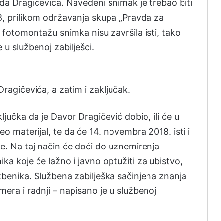
a Dragičevića. Navedeni snimak je trebao biti
8, prilikom održavanja skupa „Pravda za
ti fotomontažu snimka nisu završila isti, tako
 u službenoj zabilješci.
ragičevića, a zatim i zaključak.
jučka da je Davor Dragičević dobio, ili će u
o materijal, te da će 14. novembra 2018. isti i
ne. Na taj način će doći do uznemirenja
ika koje će lažno i javno optužiti za ubistvo,
užbenika. Službena zabilješka sačinjena znanja
mera i radnji – napisano je u službenoj