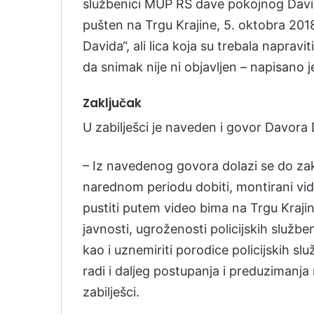
službenici MUP RS dave pokojnog David
pušten na Trgu Krajine, 5. oktobra 201
Davida“, ali lica koja su trebala napravi
da snimak nije ni objavljen – napisano je
Zaključak
U zabilješci je naveden i govor Davora D
– Iz navedenog govora dolazi se do zakl
narednom periodu dobiti, montirani vide
pustiti putem video bima na Trgu Kraji
javnosti, ugroženosti policijskih služben
kao i uznemiriti porodice policijskih sl
radi i daljeg postupanja i preduzimanja 
zabilješci.