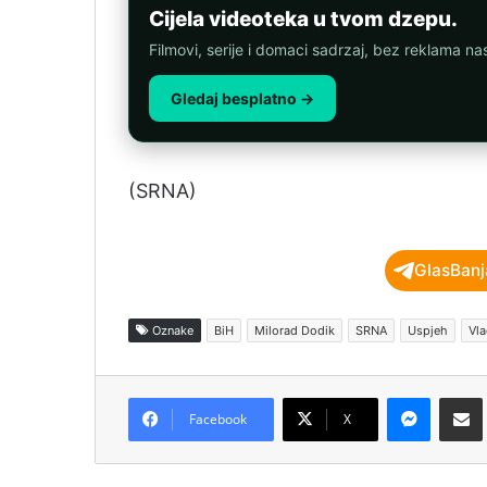
Cijela videoteka u tvom dzepu.
Filmovi, serije i domaci sadrzaj, bez reklama n
Gledaj besplatno →
(SRNA)
GlasBanj
Oznake
BiH
Milorad Dodik
SRNA
Uspjeh
Vla
Messenger
Podijeli pu
Facebook
X