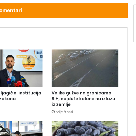
omentari
ljagić ni institucija
Velike gužve na granicama
 zakona
BiH, najduže kolone na izlazu
iz zemlje
prije 8 sati