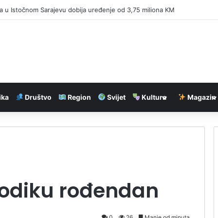
 u Istočnom Sarajevu dobija uređenje od 3,75 miliona KM
ika
Društvo
Region
Svijet
Kultura
Magazin
Dodiku rođendan
0
26
Manje od minuta