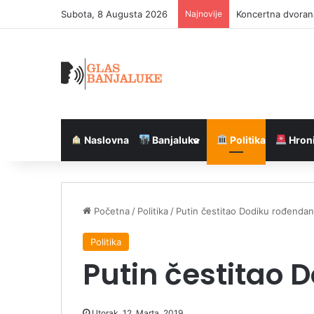
Subota, 8 Augusta 2026
Najnovije
Koncertna dvorana
Naslovna
Banjaluka
Politika
Hron
Početna
/
Politika
/
Putin čestitao Dodiku rođendan
Politika
Putin čestitao 
Utorak, 12. Marta, 2019.