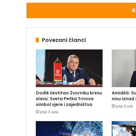
K
Povezani članci
Dodik čestitao Zvorniku krsnu
Amidžić: Su
slavu: Sveta Petka Trnova
nisu iznad
simbol vjere i zajedništva
prije 5 sati
prije 3 sata