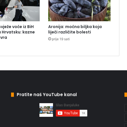
svježe voće iz BiH
Aronija: moćna biljka koja
u Hrvatsku: kazne
liječi različite bolesti
evra
prije 19 sati
Pratite naš YouTube kanal