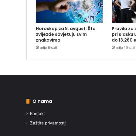
Horoskop za 8. avgust: Šta
Pravila za 
zvijezde savjetuju svim
pri ulasku 
znakovima
do 13.260 
prije 9 sati
prije 19 sati
O nama
Kontakt
Zaštita privatnosti