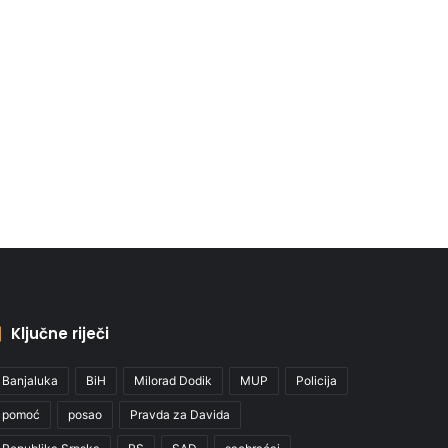
Ključne riječi
Banjaluka
BiH
Milorad Dodik
MUP
Policija
pomoć
posao
Pravda za Davida