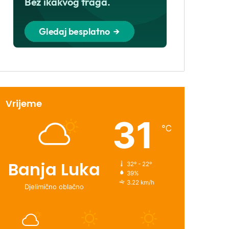
Vrijeme
31
℃
Banja Luka
32º - 22º
39%
3.22 km/h
Djelimično oblačno