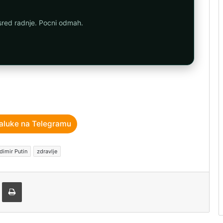
asred radnje. Pocni odmah.
aluke na Telegramu
dimir Putin
zdravlje
tem e-pošte
Štampaj