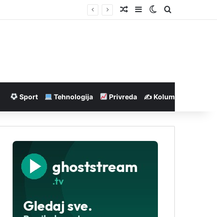
Nasumičan članak
Sidebar
Switch skin
Pretraga
Sport
Tehnologija
Privreda
✍️ Kolumne