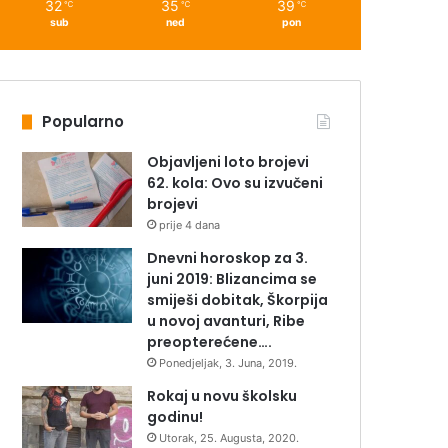
32
35
39
℃
℃
℃
sub
ned
pon
Popularno
Objavljeni loto brojevi
62. kola: Ovo su izvučeni
brojevi
prije 4 dana
Dnevni horoskop za 3.
juni 2019: Blizancima se
smiješi dobitak, Škorpija
u novoj avanturi, Ribe
preopterećene….
Ponedjeljak, 3. Juna, 2019.
Rokaj u novu školsku
godinu!
Utorak, 25. Augusta, 2020.