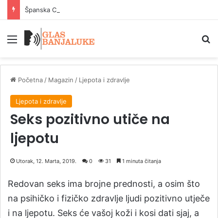
Španska Civilna garda i policija razbile veliku mrežu za krijumčarenje ljudi na Mediteranu
Meni
P
Početna
/
Magazin
/
Ljepota i zdravlje
Ljepota i zdravlje
Seks pozitivno utiče na
ljepotu
Utorak, 12. Marta, 2019.
0
31
1 minuta čitanja
Redovan seks ima brojne prednosti, a osim što
na psihičko i fizičko zdravlje ljudi pozitivno utječe
i na ljepotu. Seks će vašoj koži i kosi dati sjaj, a