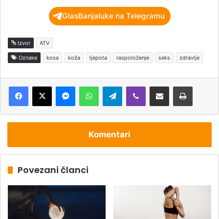
GlasBanjaluke na Telegramu
Izvor
ATV
Oznake
kosa
koža
ljepota
raspoloženje
seks
zdravlje
Messenger
WhatsApp
Telegram
Viber
Podijeli putem e-pošte
Štampaj
Komentari
Povezani članci