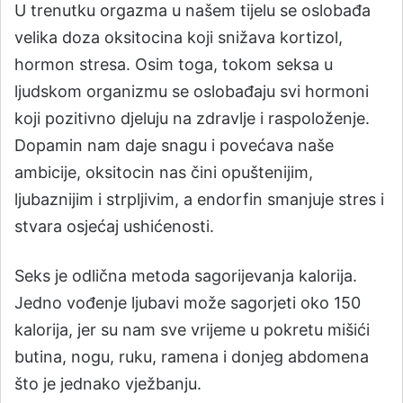
U trenutku orgazma u našem tijelu se oslobađa
velika doza oksitocina koji snižava kortizol,
hormon stresa. Osim toga, tokom seksa u
ljudskom organizmu se oslobađaju svi hormoni
koji pozitivno djeluju na zdravlje i raspoloženje.
Dopamin nam daje snagu i povećava naše
ambicije, oksitocin nas čini opuštenijim,
ljubaznijim i strpljivim, a endorfin smanjuje stres i
stvara osjećaj ushićenosti.
Seks je odlična metoda sagorijevanja kalorija.
Jedno vođenje ljubavi može sagorjeti oko 150
kalorija, jer su nam sve vrijeme u pokretu mišići
butina, nogu, ruku, ramena i donjeg abdomena
što je jednako vježbanju.