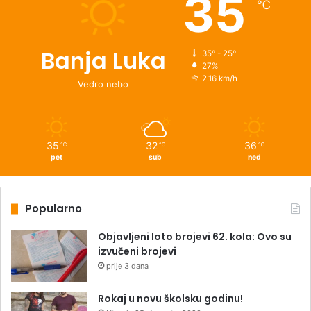
35
℃
Banja Luka
35º - 25º
27%
2.16 km/h
Vedro nebo
35
32
36
℃
℃
℃
pet
sub
ned
Popularno
Objavljeni loto brojevi 62. kola: Ovo su
izvučeni brojevi
prije 3 dana
Rokaj u novu školsku godinu!