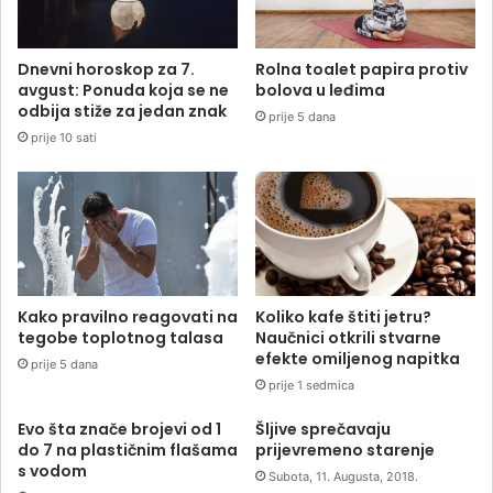
Dnevni horoskop za 7.
Rolna toalet papira protiv
avgust: Ponuda koja se ne
bolova u leđima
odbija stiže za jedan znak
prije 5 dana
prije 10 sati
Kako pravilno reagovati na
Koliko kafe štiti jetru?
tegobe toplotnog talasa
Naučnici otkrili stvarne
efekte omiljenog napitka
prije 5 dana
prije 1 sedmica
Evo šta znače brojevi od 1
Šljive sprečavaju
do 7 na plastičnim flašama
prijevremeno starenje
s vodom
Subota, 11. Augusta, 2018.