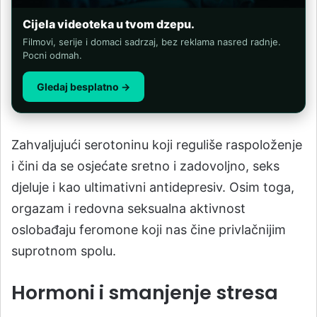
Cijela videoteka u tvom dzepu.
Filmovi, serije i domaci sadrzaj, bez reklama nasred radnje.
Pocni odmah.
Gledaj besplatno →
Zahvaljujući serotoninu koji reguliše raspoloženje
i čini da se osjećate sretno i zadovoljno, seks
djeluje i kao ultimativni antidepresiv. Osim toga,
orgazam i redovna seksualna aktivnost
oslobađaju feromone koji nas čine privlačnijim
suprotnom spolu.
Hormoni i smanjenje stresa