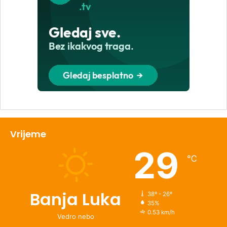
Vrijeme
29
℃
Banja Luka
38º - 26º
35%
0.53 km/h
Vedro nebo