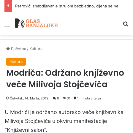
Petrović: snabdijevanje strujom bezbjedno, cijena se ne mijenja
Meni
P
Početna
/
Kultura
Kultura
Modriča: Održano književno
veče Milivoja Stojčevića
Četvrtak, 14. Marta, 2019.
0
31
1 minuta čitanja
U Modriči je održano autorsko veče književnika
Milivoja Stojčevića u okviru manifestacije
“Književni salon”.