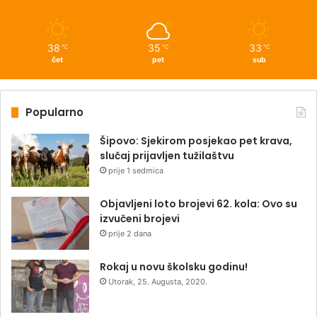
38
35
33
℃
℃
℃
čet
pet
sub
Popularno
Šipovo: Sjekirom posjekao pet krava,
slučaj prijavljen tužilaštvu
prije 1 sedmica
Objavljeni loto brojevi 62. kola: Ovo su
izvučeni brojevi
prije 2 dana
Rokaj u novu školsku godinu!
Utorak, 25. Augusta, 2020.