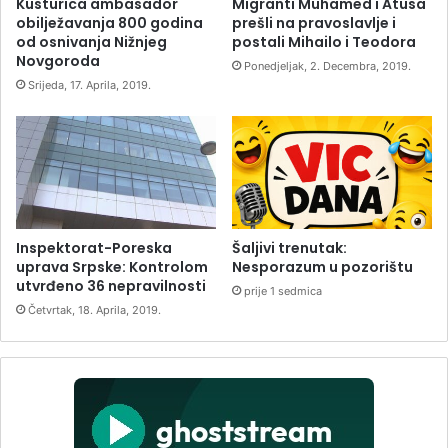
Kusturica ambasador
Migranti Muhamed i Atusa
obilježavanja 800 godina
prešli na pravoslavlje i
od osnivanja Nižnjeg
postali Mihailo i Teodora
Novgoroda
Ponedjeljak, 2. Decembra, 2019.
Srijeda, 17. Aprila, 2019.
Inspektorat-Poreska
Šaljivi trenutak:
uprava Srpske: Kontrolom
Nesporazum u pozorištu
utvrđeno 36 nepravilnosti
prije 1 sedmica
Četvrtak, 18. Aprila, 2019.