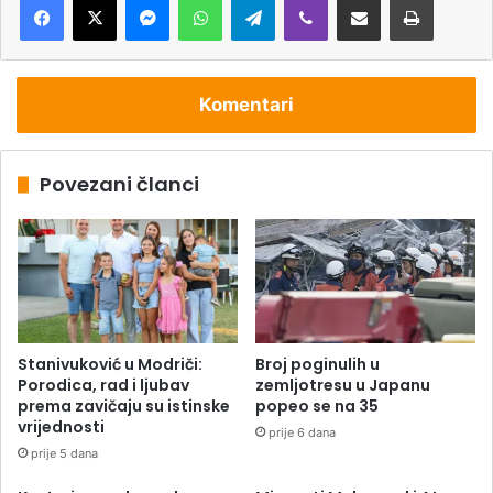
Komentari
Povezani članci
Stanivuković u Modriči:
Broj poginulih u
Porodica, rad i ljubav
zemljotresu u Japanu
prema zavičaju su istinske
popeo se na 35
vrijednosti
prije 6 dana
prije 5 dana