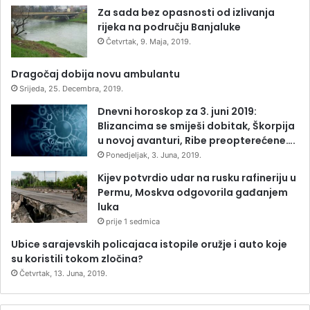
Za sada bez opasnosti od izlivanja
rijeka na području Banjaluke
Četvrtak, 9. Maja, 2019.
Dragočaj dobija novu ambulantu
Srijeda, 25. Decembra, 2019.
Dnevni horoskop za 3. juni 2019:
Blizancima se smiješi dobitak, Škorpija
u novoj avanturi, Ribe preopterećene….
Ponedjeljak, 3. Juna, 2019.
Kijev potvrdio udar na rusku rafineriju u
Permu, Moskva odgovorila gađanjem
luka
prije 1 sedmica
Ubice sarajevskih policajaca istopile oružje i auto koje
su koristili tokom zločina?
Četvrtak, 13. Juna, 2019.