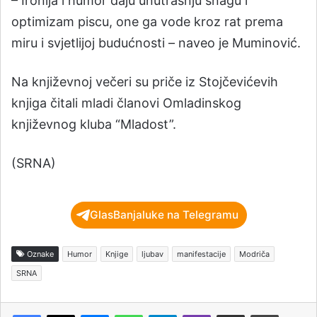
– Ironija i humor daju unutrašnju snagu i
optimizam piscu, one ga vode kroz rat prema
miru i svjetlijoj budućnosti – naveo je Muminović.
Na književnoj večeri su priče iz Stojčevićevih
knjiga čitali mladi članovi Omladinskog
književnog kluba “Mladost”.
(SRNA)
GlasBanjaluke na Telegramu
Oznake
Humor
Knjige
ljubav
manifestacije
Modriča
SRNA
Messenger
WhatsApp
Telegram
Viber
Podijeli putem e-pošte
Štampaj