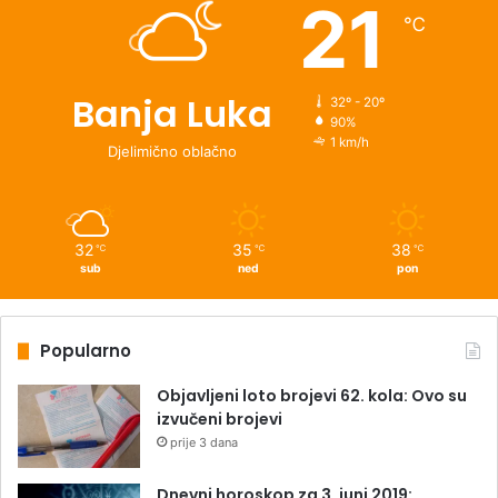
21
℃
Banja Luka
32º - 20º
90%
1 km/h
Djelimično oblačno
32
35
38
℃
℃
℃
sub
ned
pon
Popularno
Objavljeni loto brojevi 62. kola: Ovo su
izvučeni brojevi
prije 3 dana
Dnevni horoskop za 3. juni 2019: