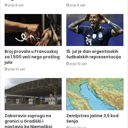
prije 8 sati
prije 9 sati
Broj provala u Francuskoj
15. jul je dan argentinskih
za 1.500 veći nego prošlog
fudbalskih reprezentacija
jula
prije 10 sati
prije 10 sati
Zaboravio suprugu na
Zemljotres jačine 3,5 kod
granici u Gradiški i
Senja
nastavio ka Njemačkoj