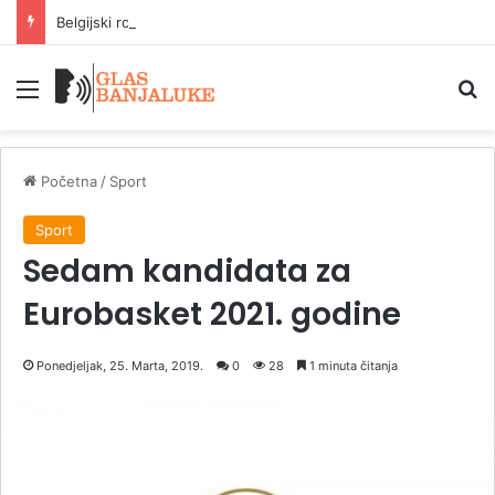
Belgijski ronilac pronašao flašu Ginis piva kod Dovera
Meni
P
Početna
/
Sport
Sport
Sedam kandidata za
Eurobasket 2021. godine
Ponedjeljak, 25. Marta, 2019.
0
28
1 minuta čitanja