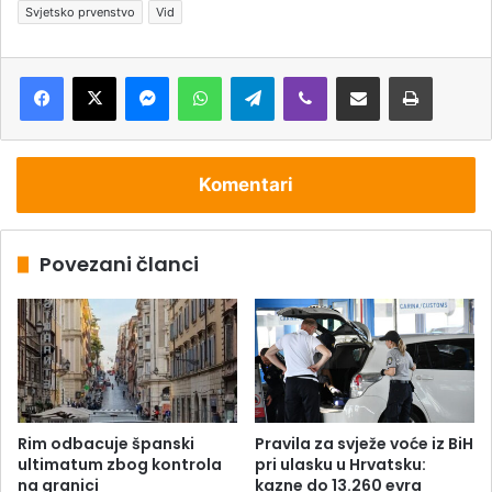
Svjetsko prvenstvo
Vid
Messenger
WhatsApp
Telegram
Viber
Podijeli putem e-pošte
Štampaj
Komentari
Povezani članci
Rim odbacuje španski
Pravila za svježe voće iz BiH
ultimatum zbog kontrola
pri ulasku u Hrvatsku:
na granici
kazne do 13.260 evra