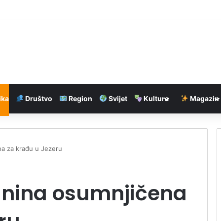
evropsko tržište stiže do marta 2028. godine
ika
Društvo
Region
Svijet
Kultura
Magazin
na za krađu u Jezeru
čanina osumnjičena