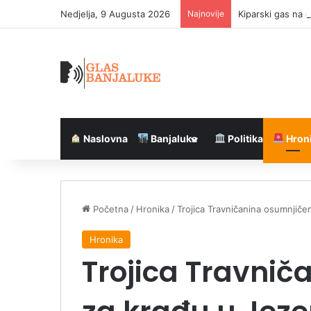
Nedjelja, 9 Augusta 2026
Najnovije
Kiparski gas na 
Naslovna
Banjaluka
Politika
Hron
Početna
/
Hronika
/
Trojica Travničanina osumnjiče
Hronika
Trojica Travni