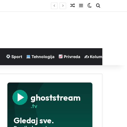
Nasumičan članak
Sidebar
Switch skin
Pretraga
Sport
Tehnologija
Privreda
✍️ Kolumne