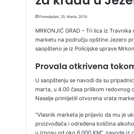
za krađu u Jeze
Ponedjeljak, 25. Marta, 2019.
MRKONJIĆ GRAD – Tri lica iz Travnika
marketu na području opštine Jezero pri
saopšteno je iz Policijske uprave Mrkon
Provala otkrivena toko
U saopštenju se navodi da su pripadnici
marta, u 4.00 časa prilikom redovnog o
Naselje primijetili otvorena vrata market
“Vlasnik marketa je prijavio da mu je u
proizvođača i određena količina alkohol
u iznosu od oko 6.000 KM”, navode iz 