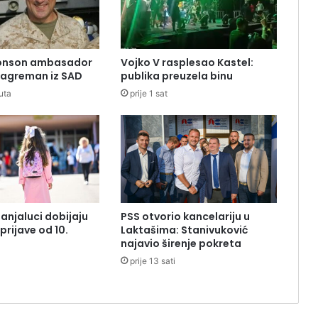
onson ambasador
Vojko V rasplesao Kastel:
e agreman iz SAD
publika preuzela binu
uta
prije 1 sat
Banjaluci dobijaju
PSS otvorio kancelariju u
prijave od 10.
Laktašima: Stanivuković
najavio širenje pokreta
prije 13 sati