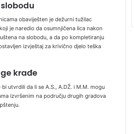
 slobodu
nicama obaviješten je dežurni tužilac
koji je naredio da osumnjičena lica nakon
puštena na slobodu, a da po kompletiranju
avljen izvještaj za krivično djelo teška
uge krađe
 bi utvrdili da li se A.S., A.DŽ. i M.M. mogu
đama izvršenim na području drugih gradova
pštenju.