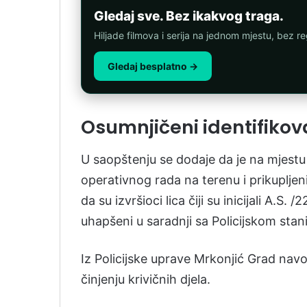
Gledaj sve. Bez ikakvog traga.
Hiljade filmova i serija na jednom mjestu, bez reg
Gledaj besplatno →
Osumnjičeni identifikov
U saopštenju se dodaje da je na mjestu
operativnog rada na terenu i prikupljen
da su izvršioci lica čiji su inicijali A.S. 
uhapšeni u saradnji sa Policijskom sta
Iz Policijske uprave Mrkonjić Grad navo
činjenju krivičnih djela.