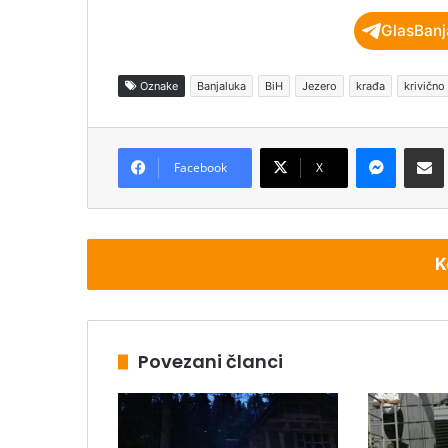
GlasBanj
Oznake
Banjaluka
BiH
Jezero
krađa
krivično
Messenger
Podijeli pu
Facebook
X
K
Povezani članci