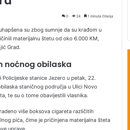
ru
0
24
1 minuta čitanja
 uhapšena su zbog sumnje da su krađom u
činili materijalnu štetu od oko 6.000 KM,
jić Grad.
m noćnog obilaska
 Policijeske stanice Jezero u petak, 22.
bilaska staničnog područja u Ulici Novo
a, te su o tome obavijestili vlasnika.
kradeno više boksova cigareta različitih
nog pića, čime je pričinjena materijalna šteta
ove uprave.