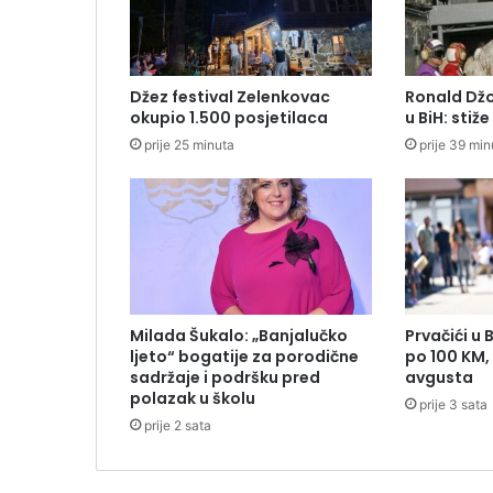
Džez festival Zelenkovac
Ronald Dž
okupio 1.500 posjetilaca
u BiH: stiž
prije 25 minuta
prije 39 min
Milada Šukalo: „Banjalučko
Prvačići u 
ljeto“ bogatije za porodične
po 100 KM, 
sadržaje i podršku pred
avgusta
polazak u školu
prije 3 sata
prije 2 sata