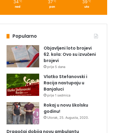
34
37
39
℃
℃
℃
ned
pon
uto
Popularno
Objavljeni loto brojevi
62. kola: Ovo su izvučeni
brojevi
prije 5 dana
Vlatko Stefanovski i
Racija nastupaju u
Banjaluci
prije 1 sedmica
Rokaj u novu školsku
godinu!
Utorak, 25. Augusta, 2020.
Dragočaj dobija novu ambulantu