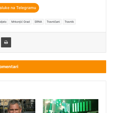
aluke na Telegramu
 djelo
Mrkonjić Grad
SRNA
Travničani
Travnik
tem e-pošte
Štampaj
omentari