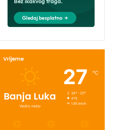
Vrijeme
27
℃
Banja Luka
34º - 22º
41%
1.95 km/h
Vedro nebo