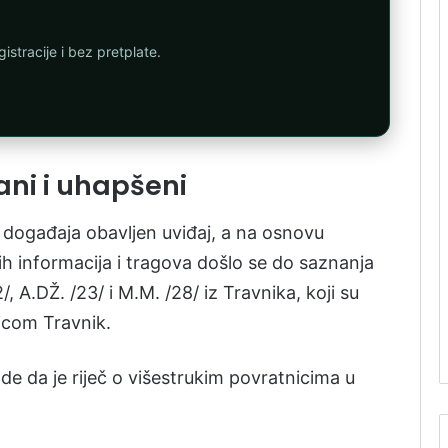
istracije i bez pretplate.
ani i uhapšeni
 događaja obavljen uviđaj, a na osnovu
ih informacija i tragova došlo se do saznanja
/22/, A.DŽ. /23/ i M.M. /28/ iz Travnika, koji su
nicom Travnik.
de da je riječ o višestrukim povratnicima u