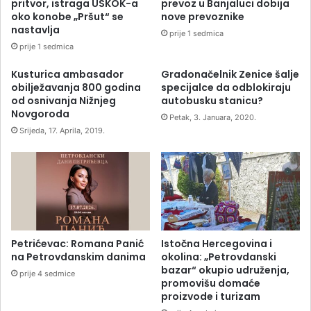
pritvor, istraga USKOK-a
prevoz u Banjaluci dobija
oko konobe „Pršut“ se
nove prevoznike
nastavlja
prije 1 sedmica
prije 1 sedmica
Kusturica ambasador
Gradonačelnik Zenice šalje
obilježavanja 800 godina
specijalce da odblokiraju
od osnivanja Nižnjeg
autobusku stanicu?
Novgoroda
Petak, 3. Januara, 2020.
Srijeda, 17. Aprila, 2019.
Petrićevac: Romana Panić
Istočna Hercegovina i
na Petrovdanskim danima
okolina: „Petrovdanski
bazar“ okupio udruženja,
prije 4 sedmice
promovišu domaće
proizvode i turizam