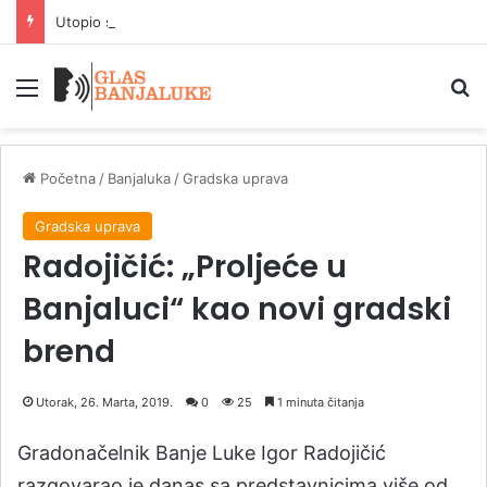
Utopio se mladić iz Zavidovića na Krivaji
Meni
P
Početna
/
Banjaluka
/
Gradska uprava
Gradska uprava
Radojičić: „Proljeće u
Banjaluci“ kao novi gradski
brend
Utorak, 26. Marta, 2019.
0
25
1 minuta čitanja
Gradonačelnik Banje Luke Igor Radojičić
razgovarao je danas sa predstavnicima više od