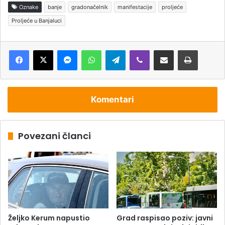
Oznake
banje
gradonačelnik
manifestacije
proljeće
Proljeće u Banjaluci
Messenger
WhatsApp
Telegram
Viber
Podijeli putem e-pošte
Štampaj
Komentari
Povezani članci
Željko Kerum napustio
Grad raspisao poziv: javni