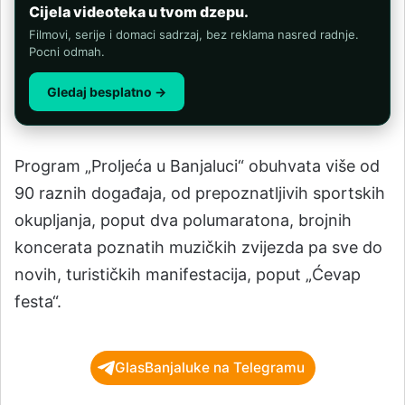
Cijela videoteka u tvom dzepu.
Filmovi, serije i domaci sadrzaj, bez reklama nasred radnje.
Pocni odmah.
Gledaj besplatno →
Program „Proljeća u Banjaluci“ obuhvata više od
90 raznih događaja, od prepoznatljivih sportskih
okupljanja, poput dva polumaratona, brojnih
koncerata poznatih muzičkih zvijezda pa sve do
novih, turističkih manifestacija, poput „Ćevap
festa“.
GlasBanjaluke na Telegramu