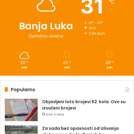
31
℃
Banja Luka
31º - 24º
34%
2.94 km/h
Djelimično oblačno
30
35
39
℃
℃
℃
sub
ned
pon
Popularno
Objavljeni loto brojevi 62. kola: Ovo su
izvučeni brojevi
prije 4 dana
Za sada bez opasnosti od izlivanja