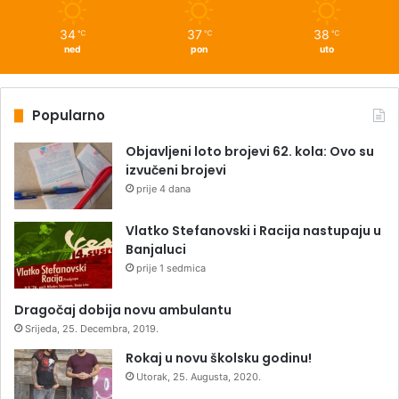
34
37
38
℃
℃
℃
ned
pon
uto
Popularno
Objavljeni loto brojevi 62. kola: Ovo su
izvučeni brojevi
prije 4 dana
Vlatko Stefanovski i Racija nastupaju u
Banjaluci
prije 1 sedmica
Dragočaj dobija novu ambulantu
Srijeda, 25. Decembra, 2019.
Rokaj u novu školsku godinu!
Utorak, 25. Augusta, 2020.