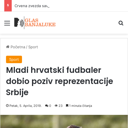
Crvena zvezda savladala Novi Pazar pred revanš sa Hapoelom
Meni
P
Početna
/
Sport
Sport
Mladi hrvatski fudbaler
dobio poziv reprezentacije
Srbije
Petak, 5. Aprila, 2019.
0
23
1 minuta čitanja