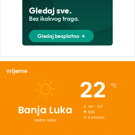
Vrijeme
22
℃
Banja Luka
34º - 22º
59%
0.49 km/h
Vedro nebo