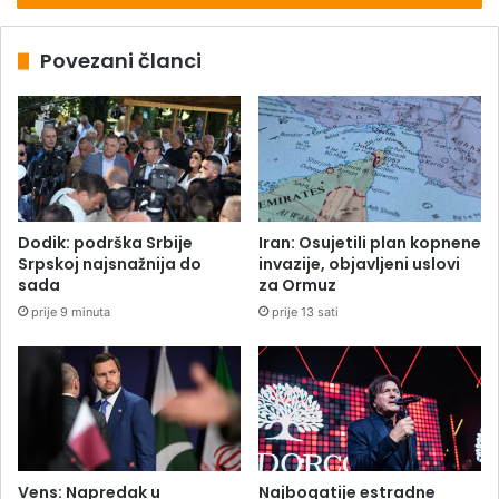
Povezani članci
Dodik: podrška Srbije
Iran: Osujetili plan kopnene
Srpskoj najsnažnija do
invazije, objavljeni uslovi
sada
za Ormuz
prije 9 minuta
prije 13 sati
Vens: Napredak u
Najbogatije estradne