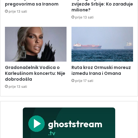
pregovorima sa Iranom
zvijezde Srbije: Ko zarađuje
milione?
prije 13 sati
prije 13 sati
Gradonačelnik Vodica o
Ruta kroz Ormuski moreuz
Karleušinom koncertu: Nije
između Irana i Omana
dobrodošla
prije 17 sati
prije 13 sati