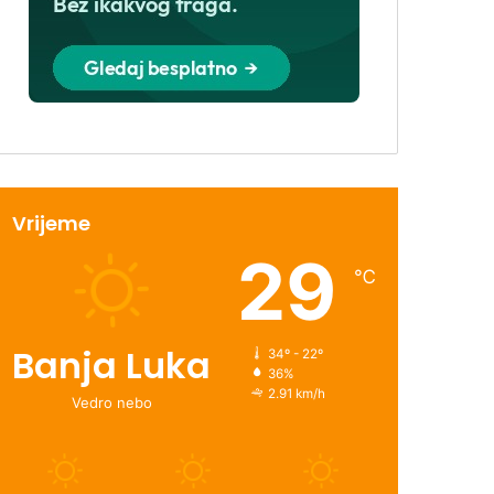
Vrijeme
29
℃
Banja Luka
34º - 22º
36%
2.91 km/h
Vedro nebo