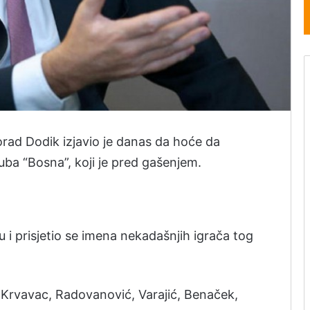
orad Dodik izjavio je danas da hoće da
ba “Bosna”, koji je pred gašenjem.
a
u i prisjetio se imena nekadašnjih igrača tog
, Krvavac, Radovanović, Varajić, Benaček,