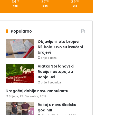
34
37
39
℃
℃
℃
ned
pon
uto
Popularno
Objavljeni loto brojevi
62. kola: Ovo su izvučeni
brojevi
prije 5 dana
Vlatko Stefanovski i
Racija nastupaju u
Banjaluci
prije 1 sedmica
Dragočaj dobija novu ambulantu
Srijeda, 25. Decembra, 2019.
Rokaj u novu školsku
godinu!