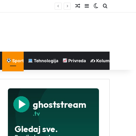
Nasumičan članak
Sidebar
Switch skin
Pretraga
Sport
Tehnologija
Privreda
✍️ Kolumne