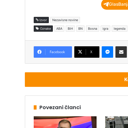
GlasBanj
Izvor
Nezavisne novine
Oznake
ABA
BiH
BN
Bosna
igra
legenda
Messenger
Podijeli pu
Facebook
X
K
Povezani članci