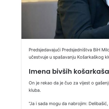
Predsjedavajući Predsjedništva BiH Mil
učestvuje u spašavanju Košarkaškog klu
Imena bivših košarkaš
On je rekao da je čuo za vijest o gašenj
kluba.
“Ja i sada mogu da nabrojim: Delibašić