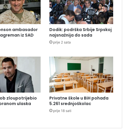
onson ambasador
Dodik: podrška Srbije Srpskoj
e agreman iz SAD
najsnažnija do sada
prije 2 sata
lob zloupotrijebio
Privatne škole u BiH pohađa
abranom ulaska
5.261 srednjoškolac
prije 18 sati