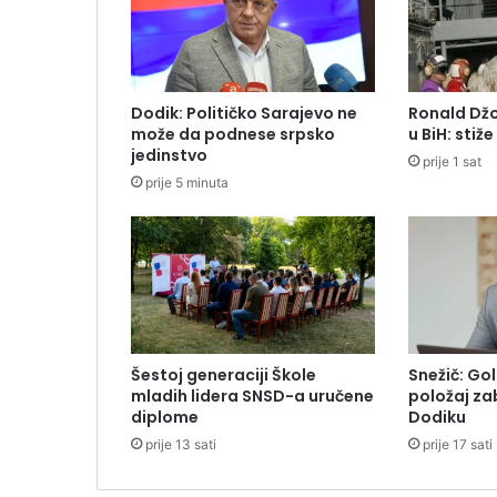
Dodik: Političko Sarajevo ne
Ronald Dž
može da podnese srpsko
u BiH: stiž
jedinstvo
prije 1 sat
prije 5 minuta
Šestoj generaciji Škole
Snežič: Go
mladih lidera SNSD-a uručene
položaj z
diplome
Dodiku
prije 13 sati
prije 17 sati