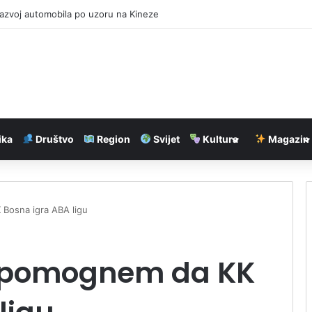
 Okanagan: Evakuacija više od 20.000 ljudi
ika
Društvo
Region
Svijet
Kultura
Magazin
Bosna igra ABA ligu
a pomognem da KK