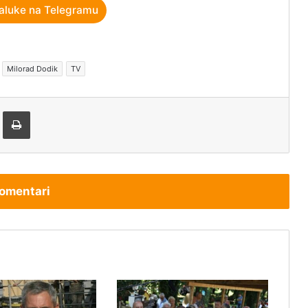
aluke na Telegramu
Milorad Dodik
TV
tem e-pošte
Štampaj
omentari