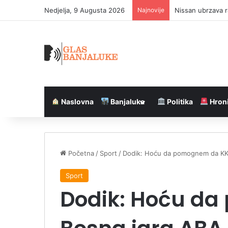
Nedjelja, 9 Augusta 2026
Najnovije
Požar kod jezera
Naslovna
Banjaluka
Politika
Hron
Početna
/
Sport
/
Dodik: Hoću da pomognem da KK 
Sport
Dodik: Hoću d