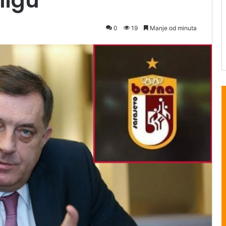
ligu
0
19
Manje od minuta