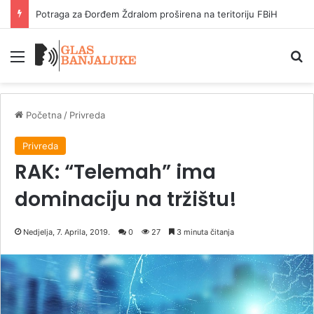
Ninković: Za most u Docu deset miliona, a ostalo 68 KM
Meni
P
Početna
/
Privreda
Privreda
RAK: “Telemah” ima
dominaciju na tržištu!
Nedjelja, 7. Aprila, 2019.
0
27
3 minuta čitanja