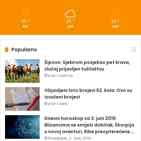
35
35
33
℃
℃
℃
čet
pet
sub
Popularno
Šipovo: Sjekirom posjekao pet krava,
slučaj prijavljen tužilaštvu
prije 1 sedmica
Objavljeni loto brojevi 62. kola: Ovo su
izvučeni brojevi
prije 2 dana
Dnevni horoskop za 3. juni 2019:
Blizancima se smiješi dobitak, Škorpija
u novoj avanturi, Ribe preopterećene….
Ponedjeljak, 3. Juna, 2019.