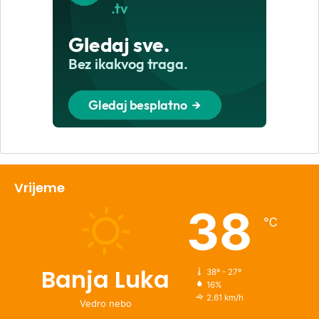
Vrijeme
38
℃
Banja Luka
38º - 27º
16%
2.61 km/h
Vedro nebo