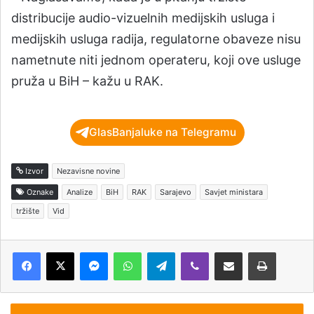
distribucije audio-vizuelnih medijskih usluga i
medijskih usluga radija, regulatorne obaveze nisu
nametnute niti jednom operateru, koji ove usluge
pruža u BiH – kažu u RAK.
GlasBanjaluke na Telegramu
Izvor
Nezavisne novine
Oznake
Analize
BiH
RAK
Sarajevo
Savjet ministara
tržište
Vid
Messenger
WhatsApp
Telegram
Viber
Podijeli putem e-pošte
Štampaj