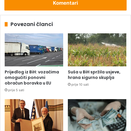
Komentari
Povezani članci
Prijedlog iz BiH: vozačima
Suša u BiH spržila usjeve,
omogućiti ponovni
hrana sigurno skuplja
obračun boravka u EU
prije 10 sati
prije 5 sati