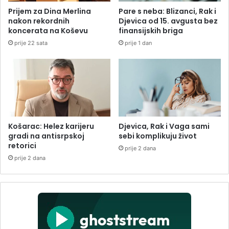
Prijem za Dina Merlina
Pare s neba: Blizanci, Rak i
nakon rekordnih
Djevica od 15. avgusta bez
koncerata na Koševu
finansijskih briga
prije 22 sata
prije 1 dan
Košarac: Helez karijeru
Djevica, Rak i Vaga sami
gradi na antisrpskoj
sebi komplikuju život
retorici
prije 2 dana
prije 2 dana