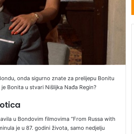
 Bondu, onda sigurno znate za prelijepu Bonitu
a je Bonita u stvari Nišlijka Nađa Regin?
otica
javila u Bondovim filmovima “From Russa with
minula je u 87. godini života, samo nedjelju