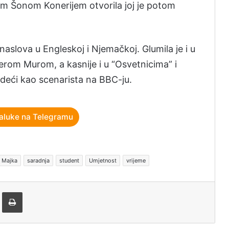
m Šonom Konerijem otvorila joj je potom
naslova u Engleskoj i Njemačkoj. Glumila je i u
erom Murom, a kasnije i u “Osvetnicima” i
adeći kao scenarista na BBC-ju.
aluke na Telegramu
Majka
saradnja
student
Umjetnost
vrijeme
tem e-pošte
Štampaj