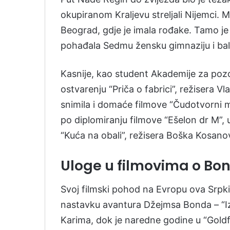
okupiranom Kraljevu streljali Nijemci. 
Beograd, gdje je imala rođake. Tamo je
pohađala Sedmu žensku gimnaziju i bal
Kasnije, kao student Akademije za pozo
ostvarenju “Priča o fabrici”, režisera V
snimila i domaće filmove “Čudotvorni ma
po diplomiranju filmove “Ešelon dr M”, u 
“Kuća na obali”, režisera Boška Kosano
Uloge u filmovima o Bo
Svoj filmski pohod na Evropu ova Srpk
nastavku avantura Džejmsa Bonda – “Iz 
Karima, dok je naredne godine u “Goldf