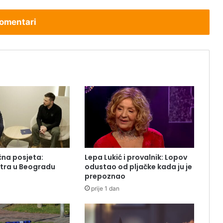
omentari
čna posjeta:
Lepa Lukić i provalnik: Lopov
utra u Beogradu
odustao od pljačke kada ju je
prepoznao
prije 1 dan