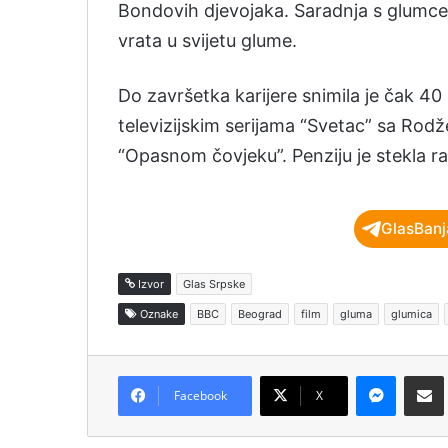
Bondovih djevojaka. Saradnja s glumce
vrata u svijetu glume.
Do završetka karijere snimila je čak 40 
televizijskim serijama “Svetac” sa Rodž
“Opasnom čovjeku”. Penziju je stekla r
GlasBanj
Izvor
Glas Srpske
Oznake
BBC
Beograd
film
gluma
glumica
Messenger
Podijeli pu
Facebook
X