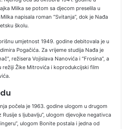
Majka Milka se potom sa djecom preselila u
 Milka napisala roman “Svitanja”, dok je Nađa
etsku školu.
rišnu umjetnost 1949. godine debitovala je u
ladimira Pogačića. Za vrijeme studija Nađa je
č”, režisera Vojislava Nanovića i “Frosina”, a
režiji Žike Mitrovića i koprodukcijski film
vića.
ndu
inja počela je 1963. godine ulogom u drugom
Rusije s ljubavlju”, ulogom djevojke negativca
ingeru”, ulogom Bonite postala i jedna od