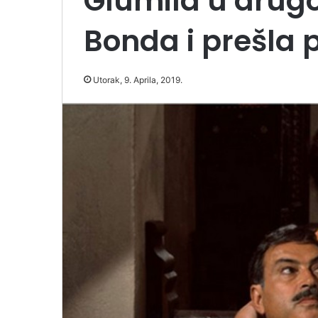
Glumila u dru
Bonda i prešla p
Utorak, 9. Aprila, 2019.