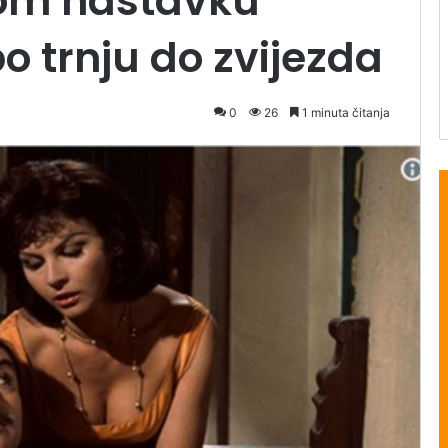
gom nastavku
o trnju do zvijezda
0
26
1 minuta čitanja