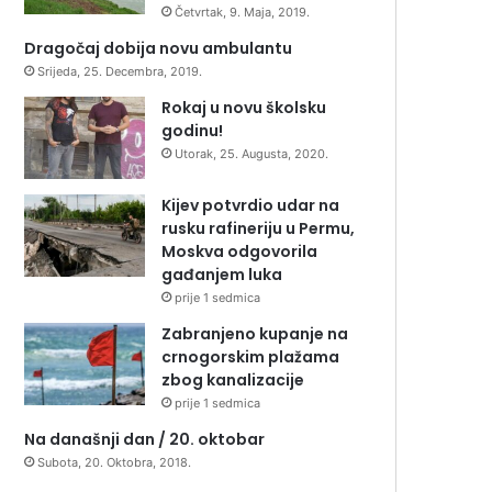
Četvrtak, 9. Maja, 2019.
Dragočaj dobija novu ambulantu
Srijeda, 25. Decembra, 2019.
Rokaj u novu školsku
godinu!
Utorak, 25. Augusta, 2020.
Kijev potvrdio udar na
rusku rafineriju u Permu,
Moskva odgovorila
gađanjem luka
prije 1 sedmica
Zabranjeno kupanje na
crnogorskim plažama
zbog kanalizacije
prije 1 sedmica
Na današnji dan / 20. oktobar
Subota, 20. Oktobra, 2018.