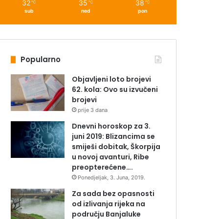
32
35
38
℃
℃
℃
sub
ned
pon
Popularno
Objavljeni loto brojevi
62. kola: Ovo su izvučeni
brojevi
prije 3 dana
Dnevni horoskop za 3.
juni 2019: Blizancima se
smiješi dobitak, Škorpija
u novoj avanturi, Ribe
preopterećene….
Ponedjeljak, 3. Juna, 2019.
Za sada bez opasnosti
od izlivanja rijeka na
području Banjaluke