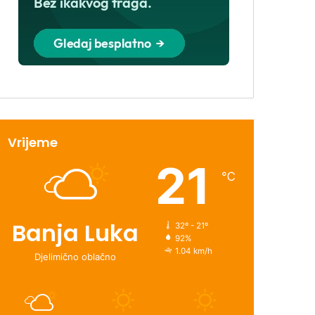
Vrijeme
21
℃
Banja Luka
32º - 21º
92%
1.04 km/h
Djelimično oblačno