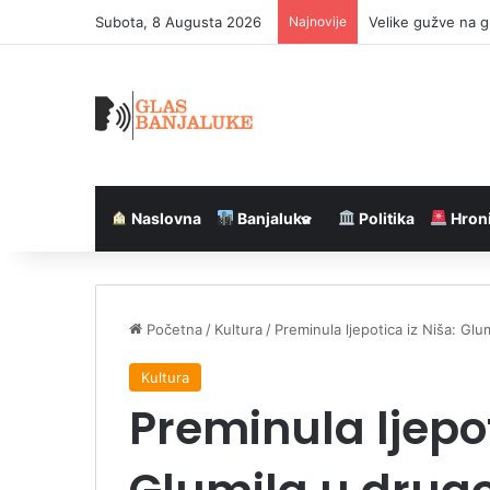
Subota, 8 Augusta 2026
Najnovije
Velike gužve na g
Naslovna
Banjaluka
Politika
Hron
Početna
/
Kultura
/
Preminula ljepotica iz Niša: Gl
Kultura
Preminula ljepot