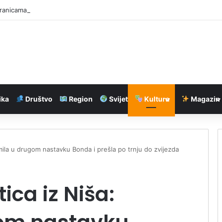
ranicama BiH, najduže kolone na izlazu iz zemlje
ika
Društvo
Region
Svijet
Kultura
Magazin
umila u drugom nastavku Bonda i prešla po trnju do zvijezda
ica iz Niša: