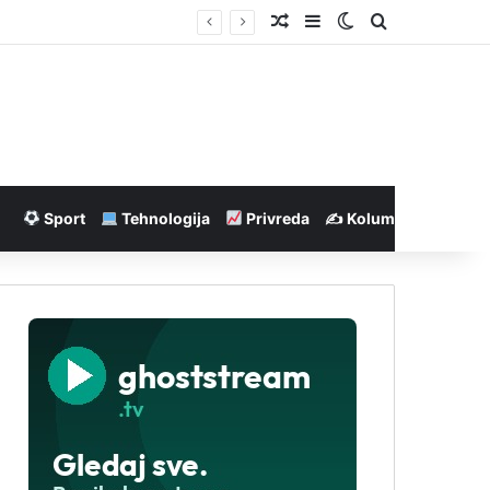
Nasumičan članak
Sidebar
Switch skin
Pretraga
Sport
Tehnologija
Privreda
✍️ Kolumne