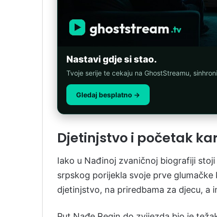
Nastavi gdje si stao.
Tvoje serije te cekaju na GhostStreamu, sinhro
Gledaj besplatno →
Djetinjstvo i početak kar
Iako u Nađinoj zvaničnoj biografiji stoj
srpskog porijekla svoje prve glumačke ko
djetinjstvo, na priredbama za djecu, a
Put Nađe Regin do zvijezda bio je teža