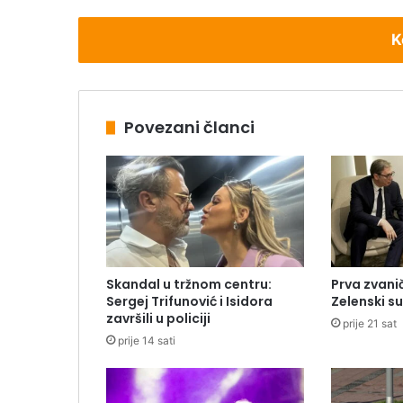
K
Povezani članci
Skandal u tržnom centru:
Prva zvani
Sergej Trifunović i Isidora
Zelenski s
završili u policiji
prije 21 sat
prije 14 sati