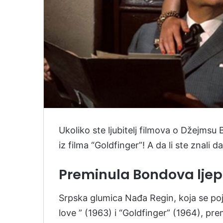
Ukoliko ste ljubitelj filmova o Džejmsu
iz filma “Goldfinger”! A da li ste znali d
Preminula Bondova ljep
Srpska glumica Nađa Regin, koja se po
love ” (1963) i “Goldfinger” (1964), pre