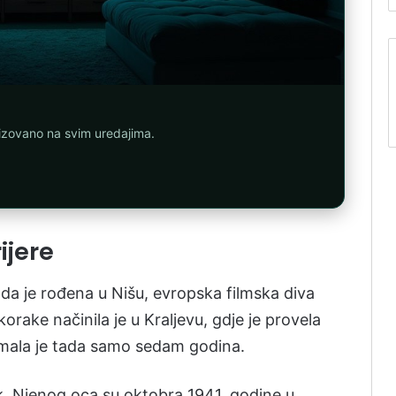
nizovano na svim uredajima.
ijere
i da je rođena u Nišu, evropska filmska diva
rake načinila je u Kraljevu, gdje je provela
 imala je tada samo sedam godina.
k. Njenog oca su oktobra 1941. godine u