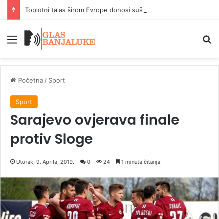
Toplotni talas širom Evrope donosi sušu, požare i energetsku krizu
Meni
P
Početna
/
Sport
Sport
Sarajevo ovjerava finale
protiv Sloge
Utorak, 9. Aprila, 2019.
0
24
1 minuta čitanja