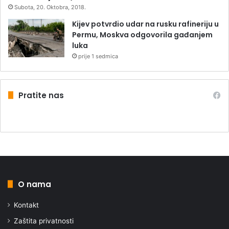
Subota, 20. Oktobra, 2018.
Kijev potvrdio udar na rusku rafineriju u
Permu, Moskva odgovorila gađanjem
luka
prije 1 sedmica
Pratite nas
O nama
Kontakt
Zaštita privatnosti