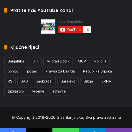
Pratite naš YouTube kanal
Ključne riječi
Banjaluka
BiH
Milorad Dodik
MUP
Policija
pomoć
posao
Pravda za Davida
Republika Srpska
RS
SAD
saobraćaj
Sarajevo
Srbija
SRNA
tužilaštvo
vrijeme
zdravlje
© Copyright 2018-2026 Glas Banjaluke, Sva prava zadržana