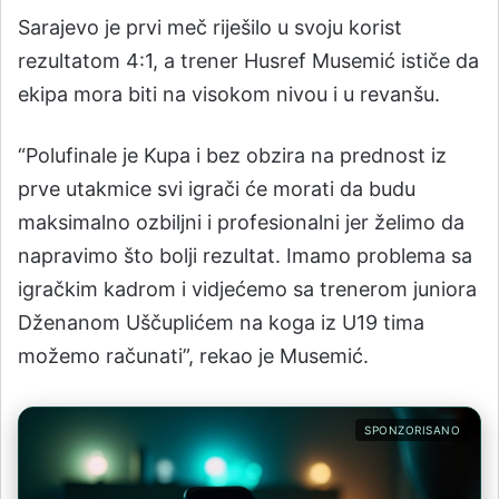
Sarajevo je prvi meč riješilo u svoju korist
rezultatom 4:1, a trener Husref Musemić ističe da
ekipa mora biti na visokom nivou i u revanšu.
“Polufinale je Kupa i bez obzira na prednost iz
prve utakmice svi igrači će morati da budu
maksimalno ozbiljni i profesionalni jer želimo da
napravimo što bolji rezultat. Imamo problema sa
igračkim kadrom i vidjećemo sa trenerom juniora
Dženanom Uščuplićem na koga iz U19 tima
možemo računati”, rekao je Musemić.
SPONZORISANO