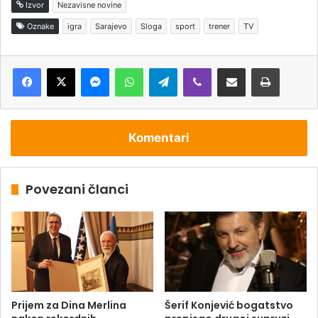
Izvor
Nezavisne novine
Oznake
igra
Sarajevo
Sloga
sport
trener
TV
Messenger
WhatsApp
Telegram
Viber
Podijeli putem e-pošte
Štampaj
Komentari
Povezani članci
Prijem za Dina Merlina
Šerif Konjević bogatstvo