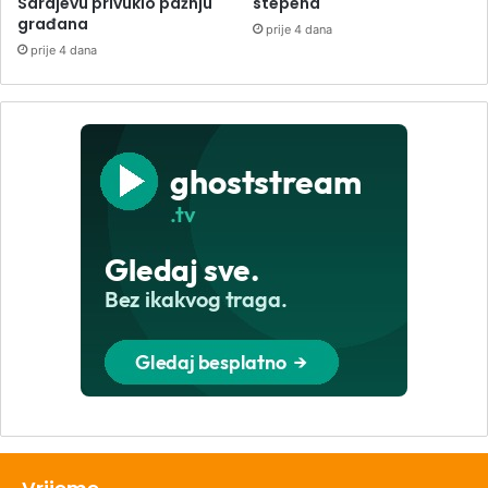
Sarajevu privuklo pažnju
stepena
građana
prije 4 dana
prije 4 dana