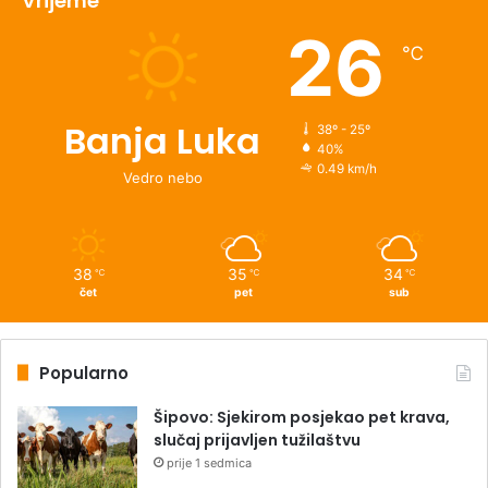
Vrijeme
26
℃
Banja Luka
38º - 25º
40%
0.49 km/h
Vedro nebo
38
35
34
℃
℃
℃
čet
pet
sub
Popularno
Šipovo: Sjekirom posjekao pet krava,
slučaj prijavljen tužilaštvu
prije 1 sedmica