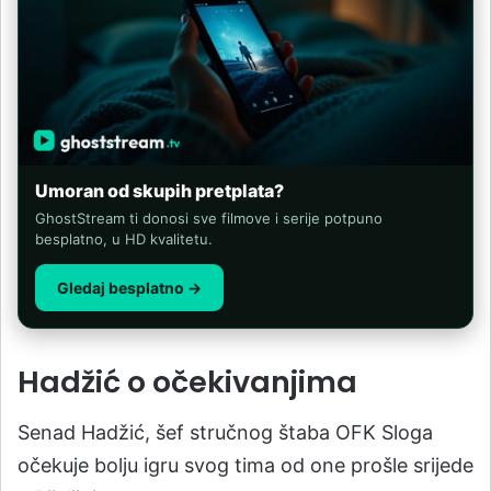
Umoran od skupih pretplata?
GhostStream ti donosi sve filmove i serije potpuno
besplatno, u HD kvalitetu.
Gledaj besplatno →
Hadžić o očekivanjima
Senad Hadžić, šef stručnog štaba OFK Sloga
očekuje bolju igru svog tima od one prošle srijede