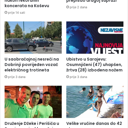
nakon rekordnih
prepisao drugoj supruzi
koncerata na Koševu
prije 2 dana
prije 14 sati
U saobraćajnoj nesreći na
Ubistvo u Sarajevu:
Dobrinji povrijeđen vozač
Osumnjičeni (47) uhapšen,
električnog trotineta
žrtva (28) izbodena nožem
prije 3 dana
prije 3 dana
Druženje Džeke i Perišića u
Velike vrućine danas do 42