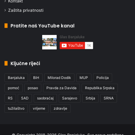
Kontakt
Zaštita privatnosti
Pratite naš YouTube kanal
Ključne riječi
Banjaluka
BiH
Milorad Dodik
MUP
Policija
pomoć
posao
Pravda za Davida
Republika Srpska
RS
SAD
saobraćaj
Sarajevo
Srbija
SRNA
tužilaštvo
vrijeme
zdravlje
© Copyright 2018-2026 Glas Banjaluke, Sva prava zadržana