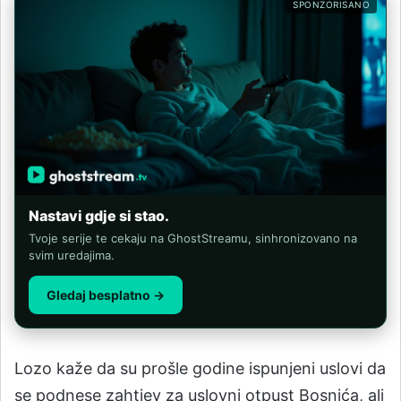
SPONZORISANO
Nastavi gdje si stao.
Tvoje serije te cekaju na GhostStreamu, sinhronizovano na
svim uredajima.
Gledaj besplatno →
Lozo kaže da su prošle godine ispunjeni uslovi da
se podnese zahtjev za uslovni otpust Bosnića, ali