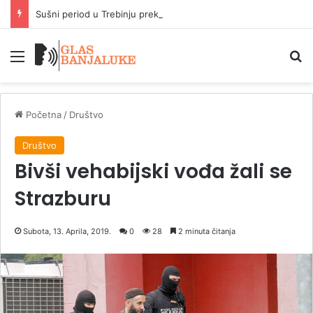
Sušni period u Trebinju prekinula kiša
Meni
P
Početna
/
Društvo
Društvo
Bivši vehabijski vođa žali se
Strazburu
Subota, 13. Aprila, 2019.
0
28
2 minuta čitanja