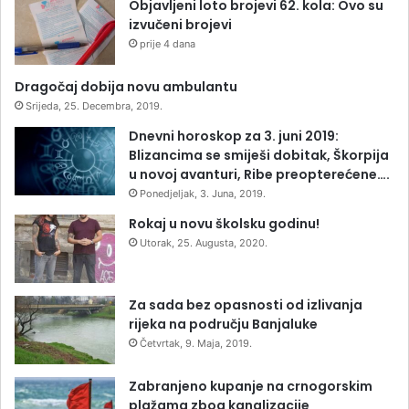
Objavljeni loto brojevi 62. kola: Ovo su
izvučeni brojevi
prije 4 dana
Dragočaj dobija novu ambulantu
Srijeda, 25. Decembra, 2019.
Dnevni horoskop za 3. juni 2019:
Blizancima se smiješi dobitak, Škorpija
u novoj avanturi, Ribe preopterećene….
Ponedjeljak, 3. Juna, 2019.
Rokaj u novu školsku godinu!
Utorak, 25. Augusta, 2020.
Za sada bez opasnosti od izlivanja
rijeka na području Banjaluke
Četvrtak, 9. Maja, 2019.
Zabranjeno kupanje na crnogorskim
plažama zbog kanalizacije