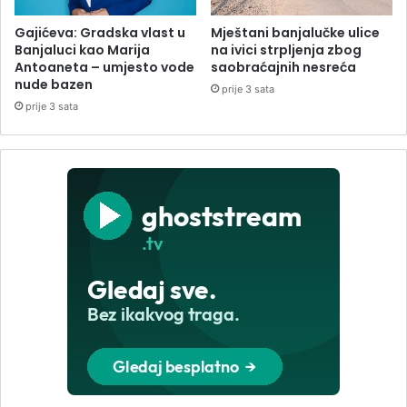
Gajićeva: Gradska vlast u
Mještani banjalučke ulice
Banjaluci kao Marija
na ivici strpljenja zbog
Antoaneta – umjesto vode
saobraćajnih nesreća
nude bazen
prije 3 sata
prije 3 sata