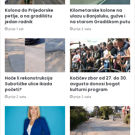
Kolona do Prijedorske
Kilometarske kolone na
petlje, a na gradilištu
ulazu u Banjaluku, gužve i
jedan radnik
na starom Gradiškom putu
prije 1 sat
prije 2 sata
Hoće li rekonstrukcija
Kočićev zbor od 27. do 30.
Subotičke ulice ikada
avgusta donosi bogat
početi?
kulturni program
prije 2 sata
prije 2 sata