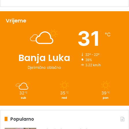
Vrijeme
31
℃
Banja Luka
32º - 22º
39%
3.22 km/h
Djelimično oblačno
32
35
39
℃
℃
℃
sub
ned
pon
Popularno