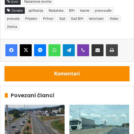
Izvor
Nezavisne novine
Oznake
aplikacija
Banjaluka
BiH
kazne
pravosuđe
presuda
Prijedor
Pritvor
Sud
Sud BiH
terorizam
Video
Zenica
Messenger
WhatsApp
Telegram
Viber
Podijeli putem e-pošte
Štampaj
Komentari
Povezani članci