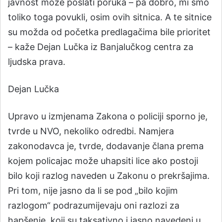
javnost može poslati poruka – pa dobro, mi smo
toliko toga povukli, osim ovih sitnica. A te sitnice
su možda od početka predlagačima bile prioritet
– kaže Dejan Lučka iz Banjalučkog centra za
ljudska prava.
Dejan Lučka
Upravo u izmjenama Zakona o policiji sporno je,
tvrde u NVO, nekoliko odredbi. Namjera
zakonodavca je, tvrde, dodavanje člana prema
kojem policajac može uhapsiti lice ako postoji
bilo koji razlog naveden u Zakonu o prekršajima.
Pri tom, nije jasno da li se pod „bilo kojim
razlogom“ podrazumijevaju oni razlozi za
hapšenje, koji su taksativno i jasno navedeni u