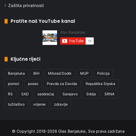
Zaštita privatnosti
Pratite naš YouTube kanal
Ključne riječi
Banjaluka
BiH
Milorad Dodik
MUP
Policija
pomoć
posao
Pravda za Davida
Republika Srpska
RS
SAD
saobraćaj
Sarajevo
Srbija
SRNA
tužilaštvo
vrijeme
zdravlje
© Copyright 2018-2026 Glas Banjaluke, Sva prava zadržana