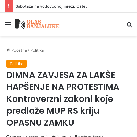
Sabotaža na vodovodnoj mreži: Oštećen ventil na rezervoaru Rekavice
Meni
P
Početna
/
Politika
Politika
DIMNA ZAVJESA ZA LAKŠE
HAPŠENJE NA PROTESTIMA
Kontroverzni zakoni koje
predlaže MUP RS kriju
OPASNU ZAMKU