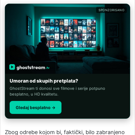
SPONZORISANO
Umoran od skupih pretplata?
GhostStream ti donosi sve filmove i serije potpuno
besplatno, u HD kvalitetu.
Gledaj besplatno →
Zbog odrebe kojom bi, faktički, bilo zabranjeno