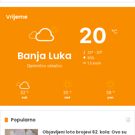
Vrijeme
20
℃
Banja Luka
32º - 20º
93%
1.5 km/h
Djelimično oblačno
32
35
38
℃
℃
℃
sub
ned
pon
Popularno
Objavljeni loto brojevi 62. kola: Ovo su