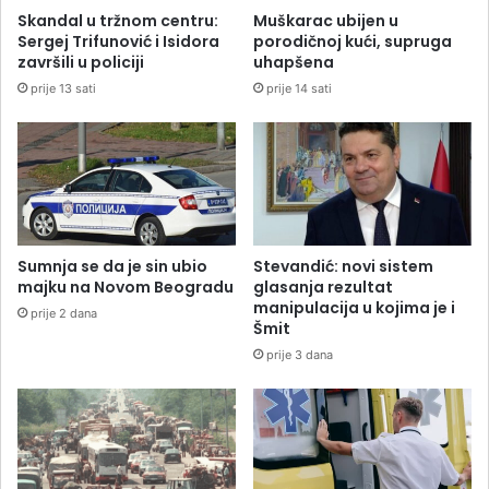
Skandal u tržnom centru:
Muškarac ubijen u
Sergej Trifunović i Isidora
porodičnoj kući, supruga
završili u policiji
uhapšena
prije 13 sati
prije 14 sati
Sumnja se da je sin ubio
Stevandić: novi sistem
majku na Novom Beogradu
glasanja rezultat
manipulacija u kojima je i
prije 2 dana
Šmit
prije 3 dana