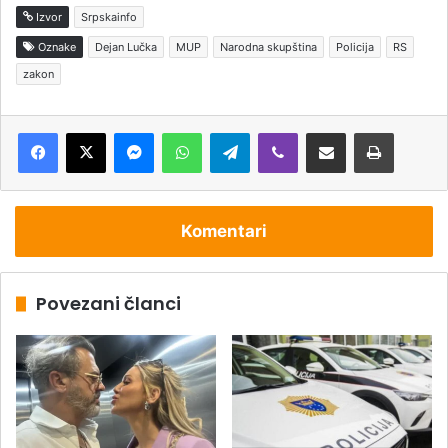
Izvor
Srpskainfo
Oznake
Dejan Lučka
MUP
Narodna skupština
Policija
RS
zakon
Messenger
WhatsApp
Telegram
Viber
Podijeli putem e-pošte
Štampaj
Komentari
Povezani članci