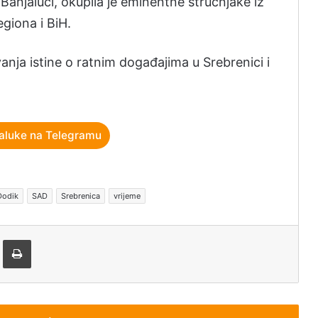
 Banjaluci, okupila je eminentne stručnjake iz
egiona i BiH.
vanja istine o ratnim događajima u Srebrenici i
aluke na Telegramu
Dodik
SAD
Srebrenica
vrijeme
tem e-pošte
Štampaj