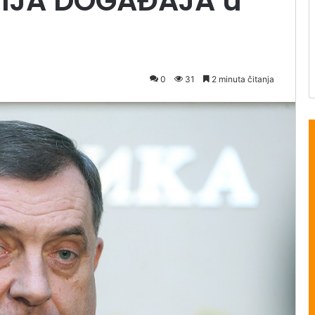
CIJA DOGAĐAJA u
0
31
2 minuta čitanja