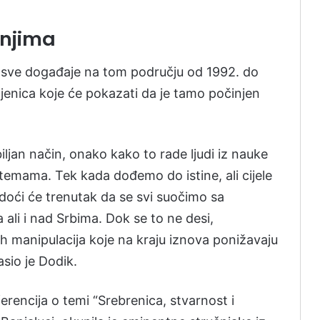
anjima
i sve događaje na tom području od 1992. do
njenica koje će pokazati da je tamo počinjen
ljan način, onako kako to rade ljudi iz nauke
emama. Tek kada dođemo do istine, ali cijele
, doći će trenutak da se svi suočimo sa
 ali i nad Srbima. Dok se to ne desi,
nih manipulacija koje na kraju iznova ponižavaju
asio je Dodik.
ncija o temi “Srebrenica, stvarnost i