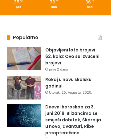
35
33
36
℃
℃
℃
pet
sub
ned
Popularno
Objavljeni loto brojevi
62. kola: Ovo su izvučeni
brojevi
prije 2 dana
Rokaj u novu školsku
godinu!
Utorak, 25. Augusta, 2020.
Dnevni horoskop za 3.
juni 2019: Blizancima se
smiješi dobitak, Škorpija
u novoj avanturi, Ribe
preopterećene….