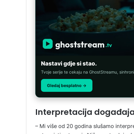
Nastavi gdje si stao.
Tvoje serije te cekaju na GhostStreamu, sinhro
Gledaj besplatno →
Interpretacija događaj
– Mi više od 20 godina slušamo interpre