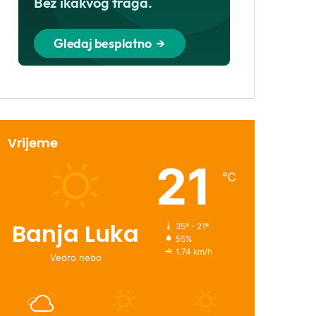
Vrijeme
21
℃
Banja Luka
35º - 21º
55%
1.74 km/h
Vedro nebo