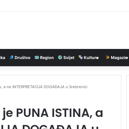
ordne narudžbe zahvaljujuci AI infrastrukturi
ika
Društvo
Region
Svijet
Kultura
Magazin
NA, a ne INTERPRETACIJA DOGAĐAJA u Srebrenici
 je PUNA ISTINA, a