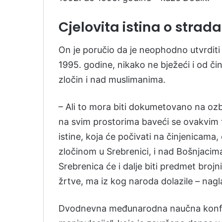
Cjelovita istina o strad
On je poručio da je neophodno utvrdit
1995. godine, nikako ne bježeći i od či
zločin i nad muslimanima.
– Ali to mora biti dokumetovano na ozbi
na svim prostorima baveći se ovakvim t
istine, koja će počivati na činjenicama
zločinom u Srebrenici, i nad Bošnjacima
Srebrenica će i dalje biti predmet broj
žrtve, ma iz kog naroda dolazile – nagl
Dvodnevna međunarodna naučna konfere