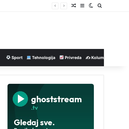
Nasumičan članak
Sidebar
Switch skin
Pretraga
Sport
Tehnologija
Privreda
✍️ Kolumne