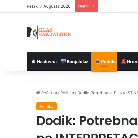
Petak, 7 Augusta 2026
Najnovije
Simens ostvario rek
Naslovna
Banjaluka
Politika
Hron
Početna
/
Politika
/
Dodik: Potrebna je PUNA ISTI
Politika
Dodik: Potrebna