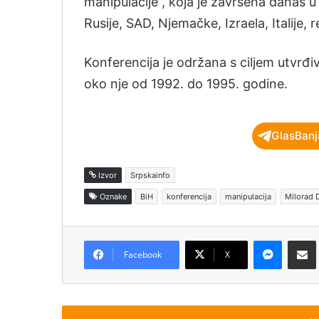
manipulacije”, koja je završena danas u
Rusije, SAD, Njemačke, Izraela, Italije, r
Konferencija je održana s ciljem utvrđi
oko nje od 1992. do 1995. godine.
GlasBanj
Izvor
Srpskainfo
Oznake
BiH
konferencija
manipulacija
Milorad 
Messenger
Podijeli pu
Facebook
X