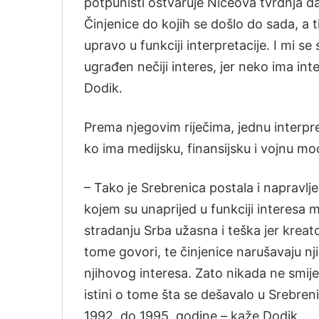
potpunisti ostvaruje Ničeova tvrdnja da
Činjenice do kojih se došlo do sada, a ti
upravo u funkciji interpretacije. I mi s
ugrađen nečiji interes, jer neko ima int
Dodik.
Prema njegovim riječima, jednu interpr
ko ima medijsku, finansijsku i vojnu mo
– Tako je Srebrenica postala i naprav
kojem su unaprijed u funkciji interesa mo
stradanju Srba užasna i teška jer kreat
tome govori, te činjenice narušavaju nji
njihovog interesa. Zato nikada ne smij
istini o tome šta se dešavalo u Srebren
1992. do 1995. godine – kaže Dodik.