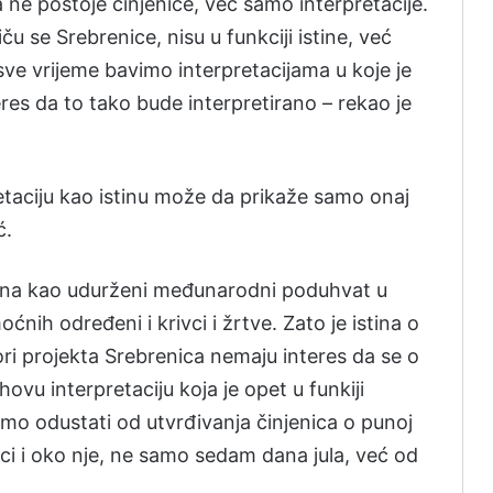
 ne postoje činjenice, već samo interpretacije.
ču se Srebrenice, nisu u funkciji istine, već
e sve vrijeme bavimo interpretacijama u koje je
eres da to tako bude interpretirano – rekao je
etaciju kao istinu može da prikaže samo onaj
ć.
ljena kao udurženi međunarodni poduhvat u
ćnih određeni i krivci i žrtve. Zato je istina o
ori projekta Srebrenica nemaju interes da se o
hovu interpretaciju koja je opet u funkiji
emo odustati od utvrđivanja činjenica o punoj
ici i oko nje, ne samo sedam dana jula, već od