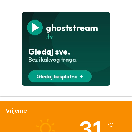
Vrijeme
31
℃