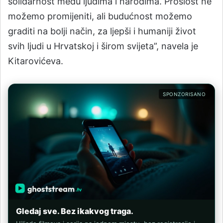
solidarnost među ljudima i narodima. Prošlost ne
možemo promijeniti, ali budućnost možemo
graditi na bolji način, za ljepši i humaniji život
svih ljudi u Hrvatskoj i širom svijeta”, navela je
Kitarovićeva.
SPONZORISANO
Gledaj sve. Bez ikakvog traga.