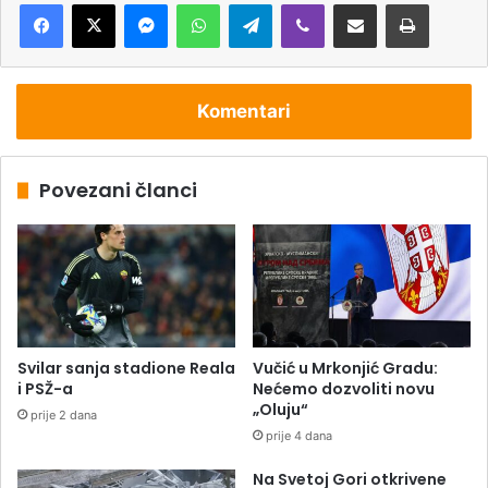
Messenger
WhatsApp
Telegram
Viber
Podijeli putem e-pošte
Štampaj
Komentari
Povezani članci
Svilar sanja stadione Reala
Vučić u Mrkonjić Gradu:
i PSŽ-a
Nećemo dozvoliti novu
„Oluju“
prije 2 dana
prije 4 dana
Na Svetoj Gori otkrivene