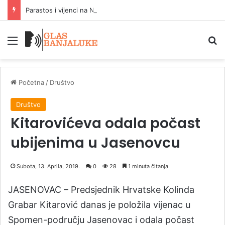
Parastos i vijenci na Novom Zejtinliku
Meni
P
Početna
/
Društvo
Društvo
Kitarovićeva odala počast
ubijenima u Jasenovcu
Subota, 13. Aprila, 2019.
0
28
1 minuta čitanja
JASENOVAC – Predsjednik Hrvatske Kolinda
Grabar Kitarović danas je položila vijenac u
Spomen-području Jasenovac i odala počast