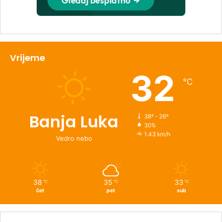
Vrijeme
32
℃
Banja Luka
38º - 26º
30%
1.43 km/h
Vedro nebo
38
35
33
℃
℃
℃
čet
pet
sub