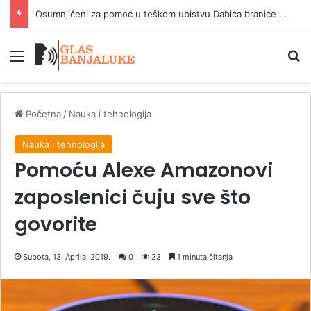
Bosančić: Asfaltiranje svih makadamskih puteva košta deset miliona KM
Meni
P
Početna
/
Nauka i tehnologija
Nauka i tehnologija
Pomoću Alexe Amazonovi
zaposlenici čuju sve što
govorite
Subota, 13. Aprila, 2019.
0
23
1 minuta čitanja