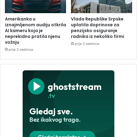
Amerikanka u
Vlada Republike Srpske
iznajmljenom audiju otkrila
uplatila doprinose za
AI kameru koja je
penzijsko osiguranje
neprekidno pratila njenu
radnika iz nekoliko firmi
vožnju
prije 3 sedmice
prije 3 sedmice