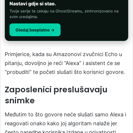
Nastavi gdje si stao.
Tvoje serije te cekaju na GhostStreamu, sinhronizovano na
svim uredajima.
Gledaj besplatno →
Primjerice, kada su Amazonovi zvučnici Echo u
pitanju, dovoljno je reći “Alexa” i asistent će se
“probuditi” te početi slušati što korisnici govore.
Zaposlenici preslušavaju
snimke
Međutim to što govore neće slušati samo Alexa i
reagovati onako kako joj algoritam nalaže jer
često naredbe korisnika izdane u privatnosti