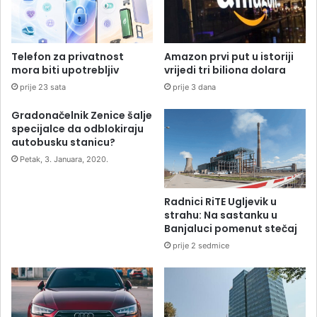
Telefon za privatnost
Amazon prvi put u istoriji
mora biti upotrebljiv
vrijedi tri biliona dolara
prije 23 sata
prije 3 dana
Gradonačelnik Zenice šalje
specijalce da odblokiraju
autobusku stanicu?
Petak, 3. Januara, 2020.
Radnici RiTE Ugljevik u
strahu: Na sastanku u
Banjaluci pomenut stečaj
prije 2 sedmice