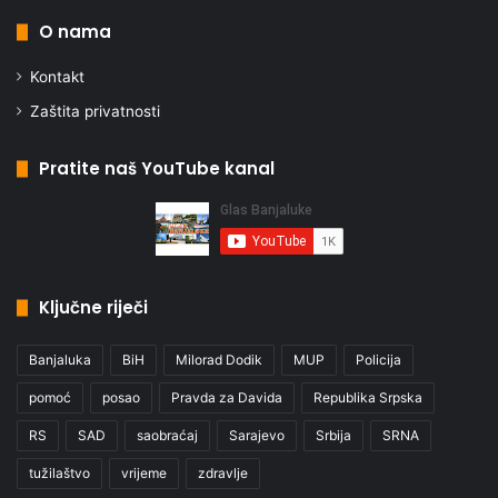
O nama
Kontakt
Zaštita privatnosti
Pratite naš YouTube kanal
Ključne riječi
Banjaluka
BiH
Milorad Dodik
MUP
Policija
pomoć
posao
Pravda za Davida
Republika Srpska
RS
SAD
saobraćaj
Sarajevo
Srbija
SRNA
tužilaštvo
vrijeme
zdravlje