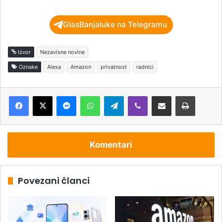
GlasBanjaluke na Telegramu
Izvor
Nezavisne novine
Oznake
Alexa
Amazon
privatnost
radnici
Messenger
WhatsApp
Telegram
Viber
Podijeli putem e-pošte
Štampaj
Komentari
Povezani članci