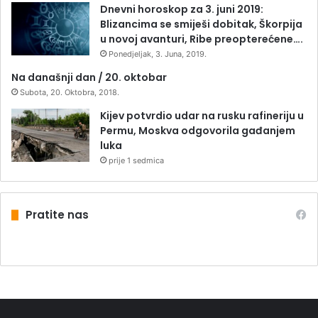
Dnevni horoskop za 3. juni 2019:
Blizancima se smiješi dobitak, Škorpija
u novoj avanturi, Ribe preopterećene….
Ponedjeljak, 3. Juna, 2019.
Na današnji dan / 20. oktobar
Subota, 20. Oktobra, 2018.
Kijev potvrdio udar na rusku rafineriju u
Permu, Moskva odgovorila gađanjem
luka
prije 1 sedmica
Pratite nas