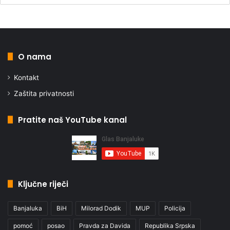
O nama
Kontakt
Zaštita privatnosti
Pratite naš YouTube kanal
Ključne riječi
Banjaluka
BiH
Milorad Dodik
MUP
Policija
pomoć
posao
Pravda za Davida
Republika Srpska