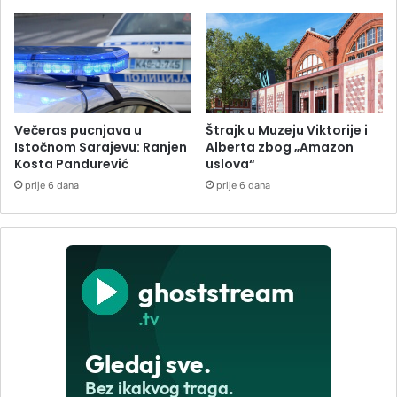
Večeras pucnjava u
Štrajk u Muzeju Viktorije i
Istočnom Sarajevu: Ranjen
Alberta zbog „Amazon
Kosta Pandurević
uslova“
prije 6 dana
prije 6 dana