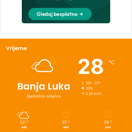
Vrijeme
28
℃
Banja Luka
32º - 22º
53%
2.32 km/h
Djelimično oblačno
32
35
39
℃
℃
℃
sub
ned
pon