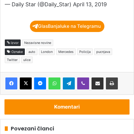
— Daily Star (@Daily_Star) April 13, 2019
GlasBanjaluke na Telegramu
Izvor
Nezavisne novine
Oznake
auto
London
Mercedes
Policija
pucnjava
Twitter
ulice
Messenger
WhatsApp
Telegram
Viber
Podijeli putem e-pošte
Štampaj
Komentari
Povezani članci