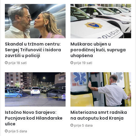
Skandal u tržnom centru:
Muškarac ubijen u
Sergej Trifunović i Isidora
porodičnoj kući, supruga
završili u policiji
uhapšena
prije 18 sati
prije 19 sati
Istočno Novo Sarajevo:
Misteriozna smrt radnika
Pucnjava kod Hilandarske
na autoputu kod Kranja
ulice
prije 5 dana
prije 5 dana