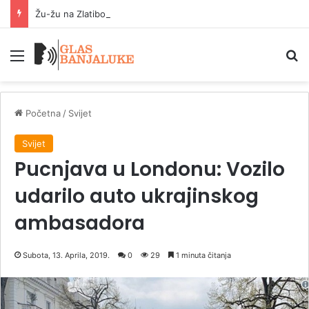
Žu-žu na Zlatiboru 40 dinara komad: Kilogram 2.000 dinara
Meni
P
Početna
/
Svijet
Svijet
Pucnjava u Londonu: Vozilo
udarilo auto ukrajinskog
ambasadora
Subota, 13. Aprila, 2019.
0
29
1 minuta čitanja