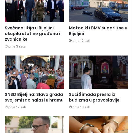
Svečana litija u Bijeljini
Motocikl i BMV sudarili se u
okupila stotine građana i
Bijeljini
zvaničnike
prije 12 sati
prije 3 sata
SNSD Bijeljina: Slava grada
Saći Šimada prešla iz
svoj smisao nalazi u hramu
budizma u pravoslavlje
prije 12 sati
prije 13 sati