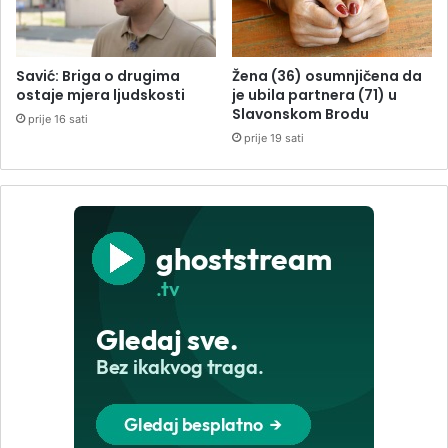
Savić: Briga o drugima
Žena (36) osumnjičena da
ostaje mjera ljudskosti
je ubila partnera (71) u
Slavonskom Brodu
prije 16 sati
prije 19 sati