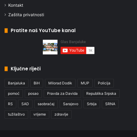
Kontakt
Zaštita privatnosti
Pratite naš YouTube kanal
Ključne riječi
Banjaluka
BiH
Milorad Dodik
MUP
Policija
pomoć
posao
Pravda za Davida
Republika Srpska
RS
SAD
saobraćaj
Sarajevo
Srbija
SRNA
tužilaštvo
vrijeme
zdravlje