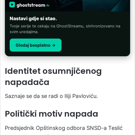
Nastavi gdje si stao.
Tvoje serije te cekaju na GhostStreamu, sinhronizovano na
svim uredajima.
Gledaj besplatno →
Identitet osumnjičenog
napadača
Saznaje se da se radi o Iliji Pavloviću.
Politički motiv napada
Predsjednik Opštinskog odbora SNSD-a Teslić