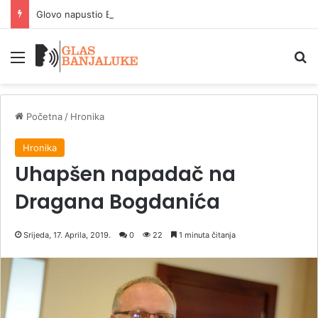
Glovo napustio BiH: Milionske obaveze i brojna pitanja
Meni
P
Početna
/
Hronika
Hronika
Uhapšen napadač na
Dragana Bogdanića
Srijeda, 17. Aprila, 2019.
0
22
1 minuta čitanja