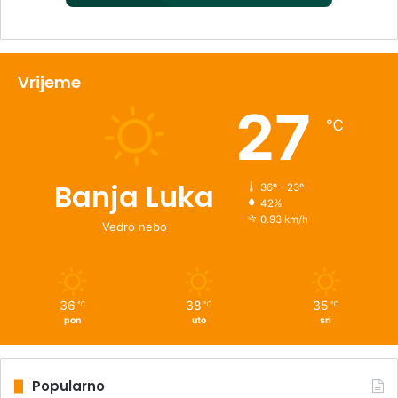
Vrijeme
27
℃
Banja Luka
36º - 23º
42%
0.93 km/h
Vedro nebo
36
38
35
℃
℃
℃
pon
uto
sri
Popularno