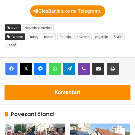
GlasBanjaluke na Telegramu
Izvor
Nezavisne novine
Oznake
Doboj
napad
Policija
povreda
prijetnje
SNSD
Teslić
Messenger
WhatsApp
Telegram
Viber
Podijeli putem e-pošte
Štampaj
Komentari
Povezani članci