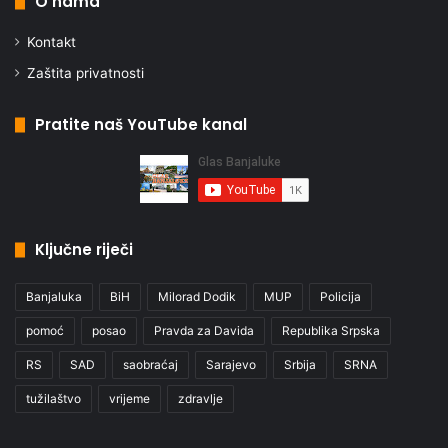
O nama
Kontakt
Zaštita privatnosti
Pratite naš YouTube kanal
Ključne riječi
Banjaluka
BiH
Milorad Dodik
MUP
Policija
pomoć
posao
Pravda za Davida
Republika Srpska
RS
SAD
saobraćaj
Sarajevo
Srbija
SRNA
tužilaštvo
vrijeme
zdravlje