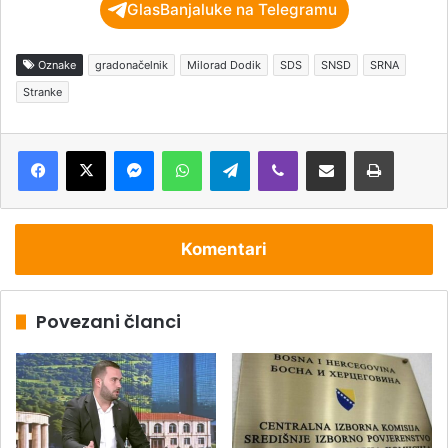
GlasBanjaluke na Telegramu
Oznake
gradonačelnik
Milorad Dodik
SDS
SNSD
SRNA
Stranke
Messenger
WhatsApp
Telegram
Viber
Podijeli putem e-pošte
Štampaj
Komentari
Povezani članci