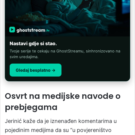
Nastavi gdje si stao.
Tvoje serije te cekaju na GhostStreamu, sinhronizovano na
svim uredajima.
Gledaj besplatno →
Osvrt na medijske navode o
prebjegama
Jerinić kaže da je iznenađen komentarima u
pojedinim medijima da su “u povjereništvo