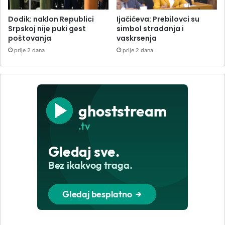
Dodik: naklon Republici
Ijačićeva: Prebilovci su
Srpskoj nije puki gest
simbol stradanja i
poštovanja
vaskrsenja
prije 2 dana
prije 2 dana