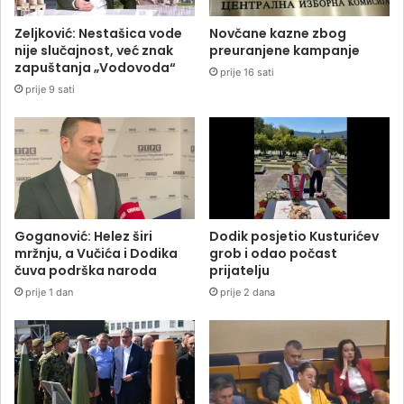
Zeljković: Nestašica vode
Novčane kazne zbog
nije slučajnost, već znak
preuranjene kampanje
zapuštanja „Vodovoda“
prije 16 sati
prije 9 sati
Goganović: Helez širi
Dodik posjetio Kusturićev
mržnju, a Vučića i Dodika
grob i odao počast
čuva podrška naroda
prijatelju
prije 1 dan
prije 2 dana