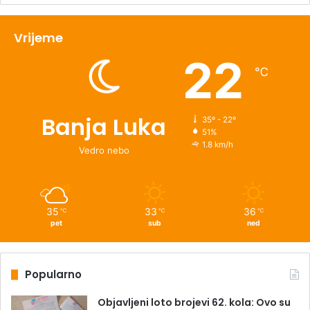
Vrijeme
22
℃
Banja Luka
35º - 22º
51%
1.8 km/h
Vedro nebo
35
33
36
℃
℃
℃
pet
sub
ned
Popularno
Objavljeni loto brojevi 62. kola: Ovo su