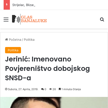
Strijelac, Blizanci i Lav: znakovi koji uživaju u ljetu
Meni
P
Početna
/
Politika
Politika
Jerinić: Imenovano
Povjereništvo dobojskog
SNSD-a
Subota, 27. Aprila, 2019.
0
26
1 minuta čitanja