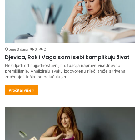
prije 3 dana
0
2
Djevica, Rak i Vaga sami sebi komplikuju život
Neki ljudi od najjednostavnijih situacija naprave višednevno
premišljanje. Analiziraju svaku izgovorenu riječ, traže skrivena
značenja i teško se odlučuju jer…
Pročitaj više »