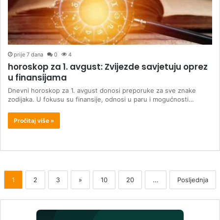
prije 7 dana
0
4
horoskop za 1. avgust: Zvijezde savjetuju oprez
u finansijama
Dnevni horoskop za 1. avgust donosi preporuke za sve znake
zodijaka. U fokusu su finansije, odnosi u paru i mogućnosti…
Pročitaj više »
1
2
3
»
10
20
...
Posljednja