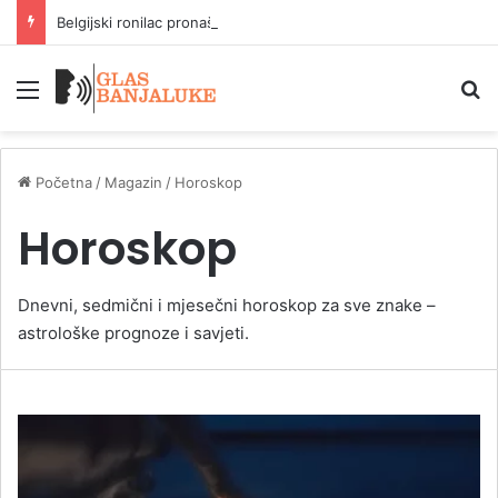
Belgijski ronilac pronašao flašu Ginis piva kod Dovera
Meni
P
Početna
/
Magazin
/
Horoskop
Horoskop
Dnevni, sedmični i mjesečni horoskop za sve znake –
astrološke prognoze i savjeti.