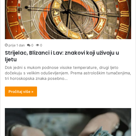
prije 1 dan
0
0
Strijelac, Blizanci i Lav: znakovi koji uživaju u
ljetu
Dok jedni s mukom podnose visoke temperature, drugi ljeto
dočekuju s velikim oduševljenjem. Prema astrološkim tumačenjima,
tri horoskopska znaka posebno…
Pročitaj više »