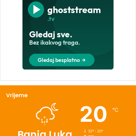
Vrijeme
20
℃
Banja Luka
32º - 20º