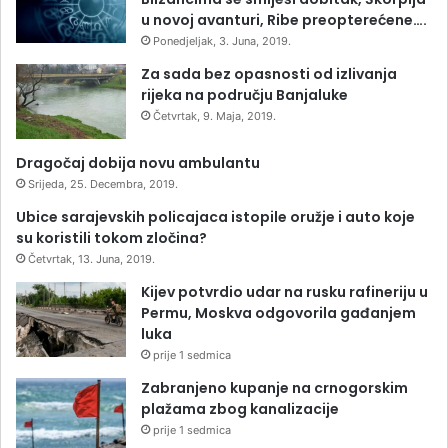
u novoj avanturi, Ribe preopterećene….
Ponedjeljak, 3. Juna, 2019.
Za sada bez opasnosti od izlivanja
rijeka na području Banjaluke
Četvrtak, 9. Maja, 2019.
Dragočaj dobija novu ambulantu
Srijeda, 25. Decembra, 2019.
Ubice sarajevskih policajaca istopile oružje i auto koje
su koristili tokom zločina?
Četvrtak, 13. Juna, 2019.
Kijev potvrdio udar na rusku rafineriju u
Permu, Moskva odgovorila gađanjem
luka
prije 1 sedmica
Zabranjeno kupanje na crnogorskim
plažama zbog kanalizacije
prije 1 sedmica