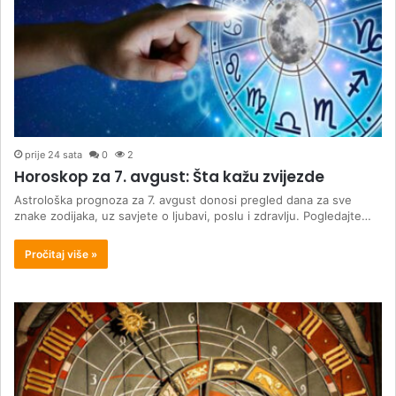
prije 24 sata
0
2
Horoskop za 7. avgust: Šta kažu zvijezde
Astrološka prognoza za 7. avgust donosi pregled dana za sve
znake zodijaka, uz savjete o ljubavi, poslu i zdravlju. Pogledajte…
Pročitaj više »