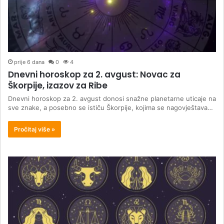
prije 6 dana
0
4
Dnevni horoskop za 2. avgust: Novac za
Škorpije, izazov za Ribe
Dnevni horoskop za 2. avgust donosi snažne planetarne uticaje na
sve znake, a posebno se ističu Škorpije, kojima se nagovještava…
Pročitaj više »