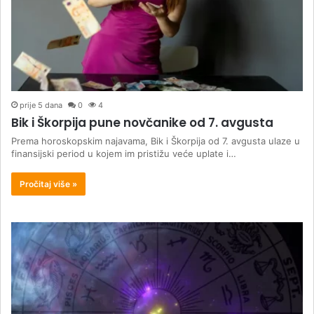
prije 5 dana
0
4
Bik i Škorpija pune novčanike od 7. avgusta
Prema horoskopskim najavama, Bik i Škorpija od 7. avgusta ulaze u
finansijski period u kojem im pristižu veće uplate i…
Pročitaj više »