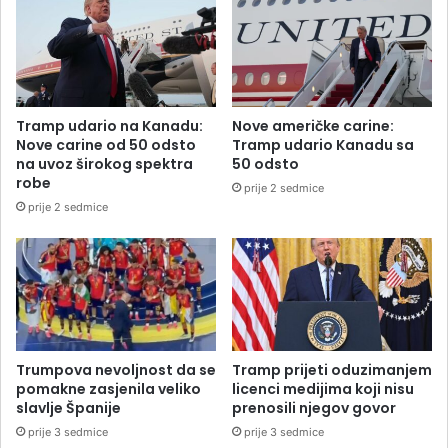
Tramp udario na Kanadu:
Nove američke carine:
Nove carine od 50 odsto
Tramp udario Kanadu sa
na uvoz širokog spektra
50 odsto
robe
prije 2 sedmice
prije 2 sedmice
Trumpova nevoljnost da se
Tramp prijeti oduzimanjem
pomakne zasjenila veliko
licenci medijima koji nisu
slavlje Španije
prenosili njegov govor
prije 3 sedmice
prije 3 sedmice