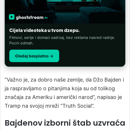
Cijela videoteka u tvom dzepu.
Filmovi, serije i domaci sadrzaj, bez reklama nasred radnje.
Pocni odmah.
Gledaj besplatno →
“Važno je, za dobro naše zemlje, da Džo Bajden i
ja raspravljamo o pitanjima koja su od tolikog
značaja za Ameriku i američki narod”, napisao je
Tramp na svojoj mreži “Truth Social”.
Bajdenov izborni štab uzvraća