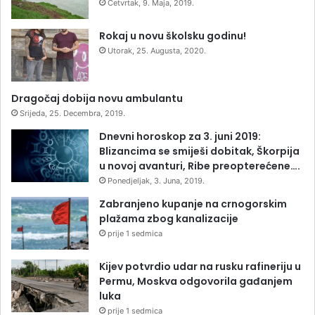
Četvrtak, 9. Maja, 2019.
Rokaj u novu školsku godinu!
Utorak, 25. Augusta, 2020.
Dragočaj dobija novu ambulantu
Srijeda, 25. Decembra, 2019.
Dnevni horoskop za 3. juni 2019:
Blizancima se smiješi dobitak, Škorpija
u novoj avanturi, Ribe preopterećene….
Ponedjeljak, 3. Juna, 2019.
Zabranjeno kupanje na crnogorskim
plažama zbog kanalizacije
prije 1 sedmica
Kijev potvrdio udar na rusku rafineriju u
Permu, Moskva odgovorila gađanjem
luka
prije 1 sedmica