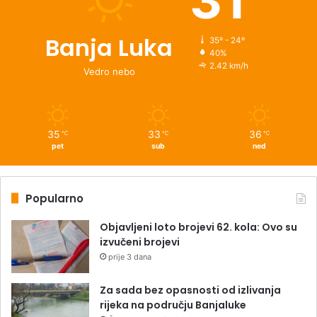
31
Banja Luka
35º - 24º
40%
2.42 km/h
Vedro nebo
35
33
36
℃
℃
℃
pet
sub
ned
Popularno
Objavljeni loto brojevi 62. kola: Ovo su
izvučeni brojevi
prije 3 dana
Za sada bez opasnosti od izlivanja
rijeka na području Banjaluke