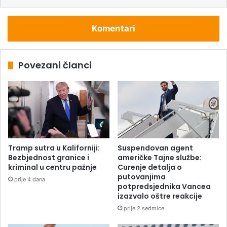
Komentari
Povezani članci
Tramp sutra u Kaliforniji:
Suspendovan agent
Bezbjednost granice i
američke Tajne službe:
kriminal u centru pažnje
Curenje detalja o
putovanjima
prije 4 dana
potpredsjednika Vancea
izazvalo oštre reakcije
prije 2 sedmice