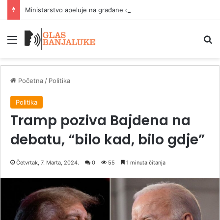
Ministarstvo apeluje na građane da štede vodu zbog dugotrajne suše
Meni
P
Početna
/
Politika
Politika
Tramp poziva Bajdena na
debatu, “bilo kad, bilo gdje”
Četvrtak, 7. Marta, 2024.
0
55
1 minuta čitanja