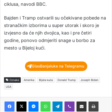
ciklusa, navodi BBC.
Bajden i Tramp ostvarili su očekivane pobede na
stranačkim izborima u super utorak i skoro je
izvjesno da će njih dvojica, kao i pre četiri
godine, ponovo odmjeriti snage u borbo za
mesto u Bijeloj kući.
GlasBanjaluke na Telegramu
Oznake
Amerika
Bijela kuća
Donald Trump
Joseph Biden
USA
Messenger
WhatsApp
Telegram
Viber
Podijeli putem e-pošte
Štampaj