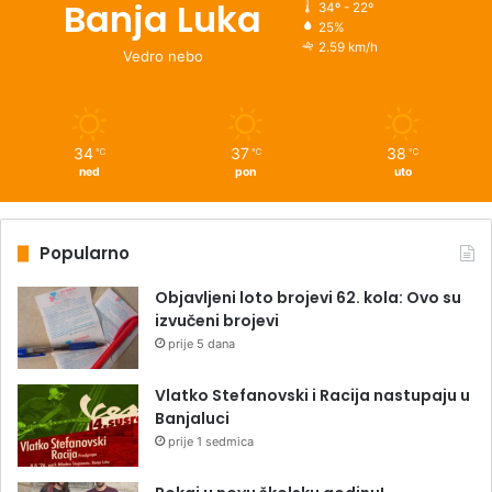
Banja Luka
34º - 22º
25%
2.59 km/h
Vedro nebo
34
37
38
℃
℃
℃
ned
pon
uto
Popularno
Objavljeni loto brojevi 62. kola: Ovo su
izvučeni brojevi
prije 5 dana
Vlatko Stefanovski i Racija nastupaju u
Banjaluci
prije 1 sedmica