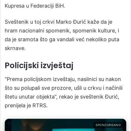
Kupresa u Federaciji BiH.
Sveštenik u toj crkvi Marko Ðurić kaže da je
hram nacionalni spomenik, spomenik kulture, i
da je sramota što ga vandali već nekoliko puta
skrnave.
Policijski izvještaj
“Prema policijskom izveštaju, nasilnici su nakon
što su polupali sve prozore, ušli u crkvu i načinili
štetu unutar objekta”, rekao je sveštenik Ðurić,
prenijela je RTRS.
SPONZORISANO