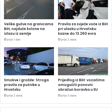
Velike gužve na granicama
Pravila za svježe voće iz BiH
BiH, najduže kolone na
pri ulasku u Hrvatsku:
izlazu iz zemlje
kazne do 13.260 evra
prije 1 dan
prije 2 dana
Smokve i grožđe: Stroga
Prijedlog iz BiH: vozačima
pravila za putnike u
omogućiti ponovni
Hrvatsku
obračun boravka u EU
prije 2 dana
prije 3 dana