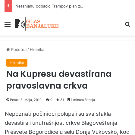
Netanjahu odbacio Trampov plan za Gazu
Meni
P
Početna
/
Hronika
Hronika
Na Kupresu devastirana
pravoslavna crkva
Petak, 3. Maja, 2019.
0
31
1 minuta čitanja
Nepoznati počinioci polupali su sva stakla i
devastirali unutrašnjost crkve Blagoveštenja
Presvete Bogorodice u selu Donje Vukovsko, kod