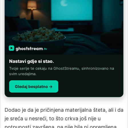
Nastavi gdje si stao.
Tvoje serije te cekaju na GhostStreamu, sinhronizovano na
svim uredajima.
Gledaj besplatno →
Dodao je da je pričinjena materijalna šteta, ali i da
je sreća u nesreći, to što crkva još nije u
potpunosti završena, pa nije bila ni opremljena.