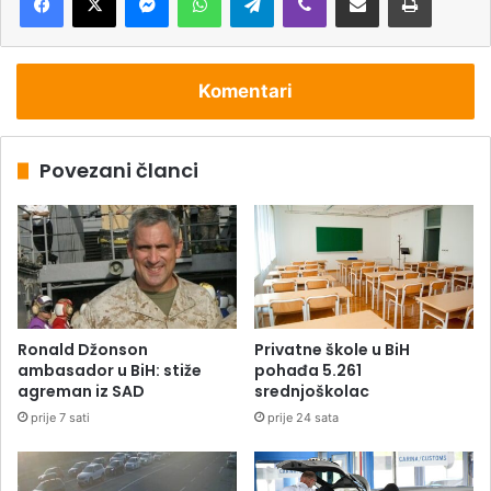
Komentari
Povezani članci
Ronald Džonson
Privatne škole u BiH
ambasador u BiH: stiže
pohađa 5.261
agreman iz SAD
srednjoškolac
prije 7 sati
prije 24 sata