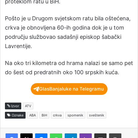
proteklom ratu u BiH.
Pošto je u Drugom svjetskom ratu bila oštećena,
crkva je obnovljena 60-ih godina dok je u tom
području službovao sadašnji episkop šabački
Lavrentije.
Na oko tri kilometra od hrama nalazi se samo pet
do šest od predratnih oko 100 srpskih kuća.
GlasBanjaluke na Telegramu
Izvor
ATV
Oznake
ABA
BiH
crkva
spomenik
sveštenik
Messenger
WhatsApp
Telegram
Viber
Podijeli putem e-pošte
Štampaj