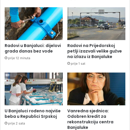
Radovi u Banjaluci: dijelovi
Radovi na Prijedorskoj
grada danas bez vode
petlji izazvali velike gužve
na izlazu iz Banjaluke
prije 12 minuta
prije 1 sat
U Banjaluci rođeno najviše
Vanredna sjednica:
beba u Republici Srpskoj
Odobren kredit za
rekonstrukciju centra
prije 2 sata
Banjaluke