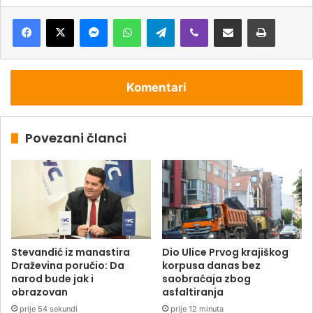
Messenger
WhatsApp
Telegram
Viber
Podijeli putem e-pošte
Štampaj
Komentari
Povezani članci
Stevandić iz manastira
Dio Ulice Prvog krajiškog
Draževina poručio: Da
korpusa danas bez
narod bude jak i
saobraćaja zbog
obrazovan
asfaltiranja
prije 54 sekundi
prije 12 minuta