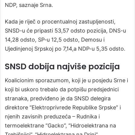
NDP, saznaje Srna.
Kada je riječ o procentualnoj zastupljenosti,
SNSD-u će pripasti 53,57 odsto pozicija, DNS-u
14,28 odsto, SP-u 12,5 odsto, Demosu i
Ujedinjenoj Srpskoj po 7,14,a NDP-u 5,35 odsto.
SNSD dobija najviše pozicija
Koalicionim sporazumom, koji je u posjedu Srne i
koji bi uskoro trebalo da potpišu predsjednici
stranaka, predviđeno je da SNSD delegira
direktore “Elektroprivrede Republike Srpske” i
njenih zavisnih preduzeća – Rudnika i
termoelektrane “Gacko”, “Hidroelektrana na
Trebišnjici”, “Hidroelektrana na Drini”,