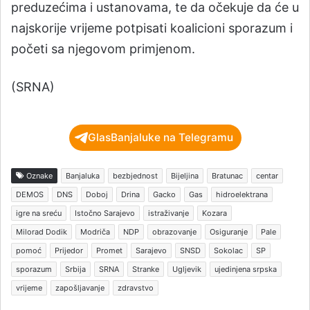
preduzećima i ustanovama, te da očekuje da će u
najskorije vrijeme potpisati koalicioni sporazum i
početi sa njegovom primjenom.
(SRNA)
GlasBanjaluke na Telegramu
Oznake
Banjaluka
bezbjednost
Bijeljina
Bratunac
centar
DEMOS
DNS
Doboj
Drina
Gacko
Gas
hidroelektrana
igre na sreću
Istočno Sarajevo
istraživanje
Kozara
Milorad Dodik
Modriča
NDP
obrazovanje
Osiguranje
Pale
pomoć
Prijedor
Promet
Sarajevo
SNSD
Sokolac
SP
sporazum
Srbija
SRNA
Stranke
Ugljevik
ujedinjena srpska
vrijeme
zapošljavanje
zdravstvo