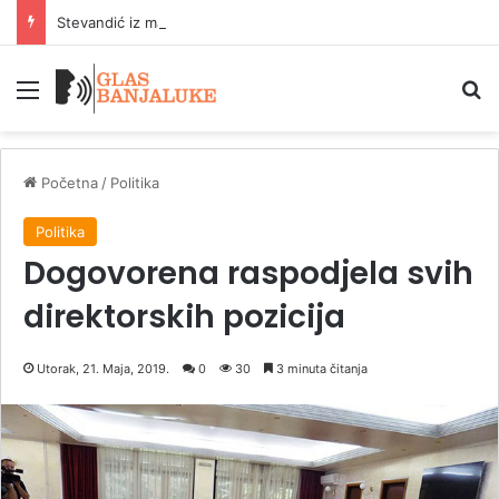
Stevandić iz manastira Draževina poručio: Da narod bude jak i obrazovan
Meni
P
Početna
/
Politika
Politika
Dogovorena raspodjela svih
direktorskih pozicija
Utorak, 21. Maja, 2019.
0
30
3 minuta čitanja