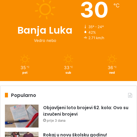
30
℃
Banja Luka
35º - 24º
42%
2.71 km/h
Vedro nebo
35
33
36
℃
℃
℃
pet
sub
ned
Popularno
Objavljeni loto brojevi 62. kola: Ovo su
izvučeni brojevi
prije 3 dana
Rokaj u novu školsku godinu!