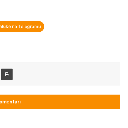
aluke na Telegramu
tem e-pošte
Štampaj
omentari