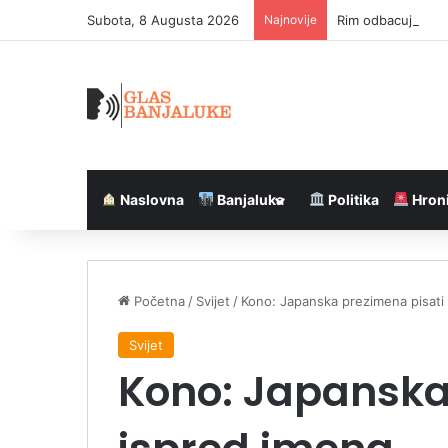
Subota, 8 Augusta 2026
Najnovije
Rim odbacuje špan
Naslovna
Banjaluka
Politika
Hron
Početna
/
Svijet
/
Kono: Japanska prezimena pisati
Svijet
Kono: Japanska