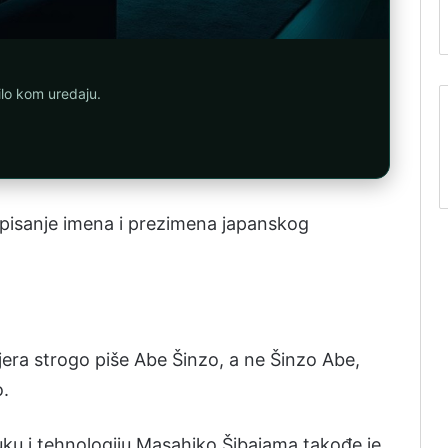
ilo kom uredaju.
 pisanje imena i prezimena japanskog
jera strogo piše Abe Šinzo, a ne Šinzo Abe,
o.
auku i tehnologiju Masahiko Šibajama takođe je