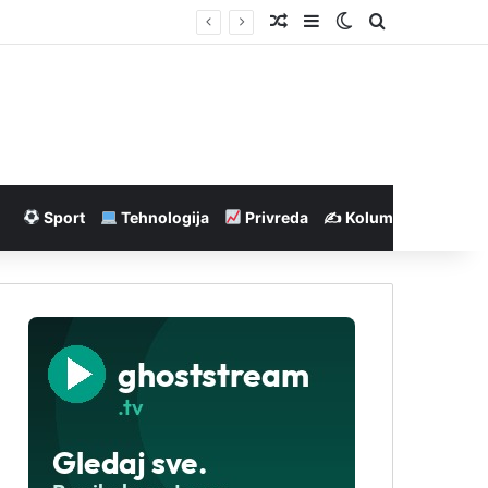
Nasumičan članak
Sidebar
Switch skin
Pretraga
Sport
Tehnologija
Privreda
✍️ Kolumne