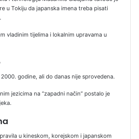
are u Tokiju da japanska imena treba pisati
.
m vladinim tijelima i lokalnim upravama u
e
2000. godine, ali do danas nije sprovedena.
anim jezicima na “zapadni način” postalo je
jeka.
ima
v pravila u kineskom, korejskom i japanskom