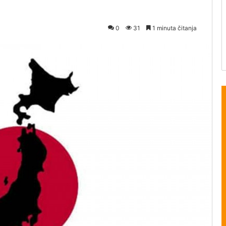
0
31
1 minuta čitanja