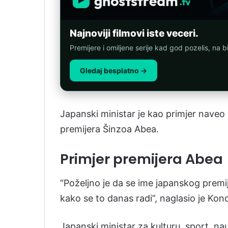
Najnoviji filmovi iste veceri.
Premijere i omiljene serije kad god pozelis, na b
Gledaj besplatno →
Japanski ministar je kao primjer naveo
premijera Šinzoa Abea.
Primjer premijera Abea
“Poželjno je da se ime japanskog premi
kako se to danas radi”, naglasio je Kon
Japanski ministar za kulturu, sport, n