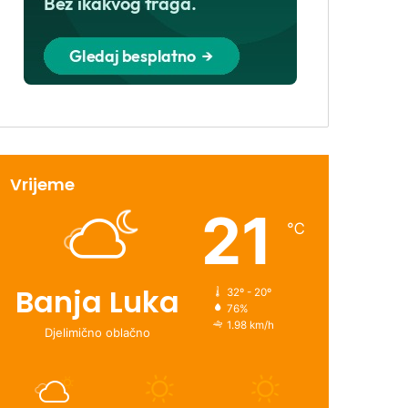
Vrijeme
21
℃
Banja Luka
32º - 20º
76%
1.98 km/h
Djelimično oblačno