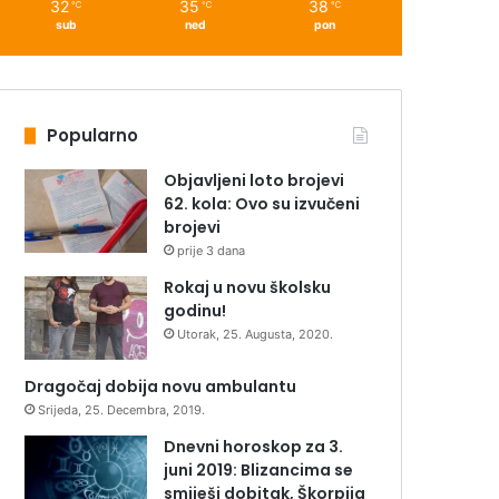
32
35
38
℃
℃
℃
sub
ned
pon
Popularno
Objavljeni loto brojevi
62. kola: Ovo su izvučeni
brojevi
prije 3 dana
Rokaj u novu školsku
godinu!
Utorak, 25. Augusta, 2020.
Dragočaj dobija novu ambulantu
Srijeda, 25. Decembra, 2019.
Dnevni horoskop za 3.
juni 2019: Blizancima se
smiješi dobitak, Škorpija