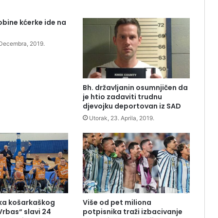
obine kćerke ide na
. Decembra, 2019.
Bh. državljanin osumnjičen da
je htio zadaviti trudnu
djevojku deportovan iz SAD
Utorak, 23. Aprila, 2019.
eka košarkaškog
Više od pet miliona
Vrbas“ slavi 24
potpisnika traži izbacivanje