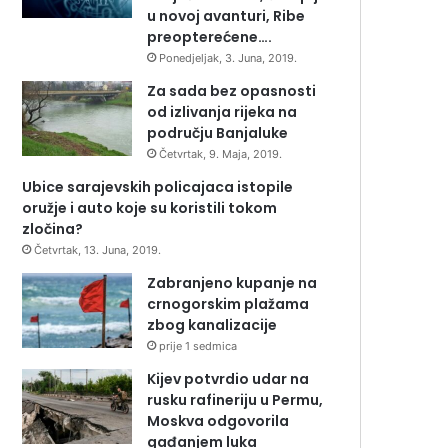
u novoj avanturi, Ribe
preopterećene….
Ponedjeljak, 3. Juna, 2019.
Za sada bez opasnosti
od izlivanja rijeka na
području Banjaluke
Četvrtak, 9. Maja, 2019.
Ubice sarajevskih policajaca istopile
oružje i auto koje su koristili tokom
zločina?
Četvrtak, 13. Juna, 2019.
Zabranjeno kupanje na
crnogorskim plažama
zbog kanalizacije
prije 1 sedmica
Kijev potvrdio udar na
rusku rafineriju u Permu,
Moskva odgovorila
gađanjem luka