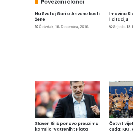
Povezani članci
Na Svetoj Gori otkrivene kosti
Imovina Sl
žene
licitaciju
Četvrtak, 19. Decembra, 2019.
Srijeda, 18
Slaven Bilić ponovo preuzima
Četvrt vij
kormilo ‘Vatrenih’: Plata
čuda: KKI „