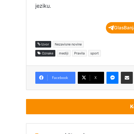
jeziku.
GlasBanj
Izvor
Nezavisne novine
Oznake
mediji
Pravila
sport
Messenger
Podijeli pu
Facebook
X
K