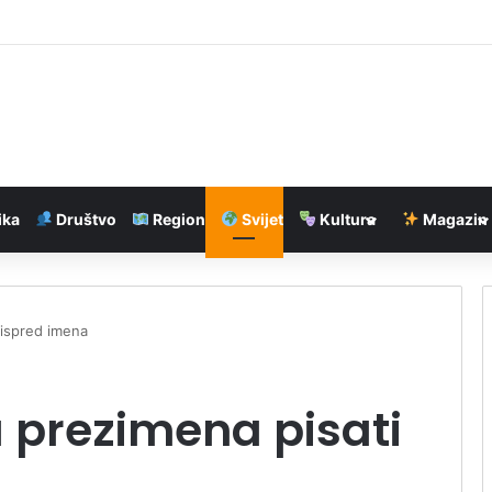
ski ultimatum zbog kontrola na granici
ika
Društvo
Region
Svijet
Kultura
Magazin
 ispred imena
 prezimena pisati