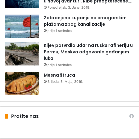
u novoj avanturi, Ribe preopterećene….
Ponedjeljak, 3. Juna, 2019.
Zabranjeno kupanje na crnogorskim
plažama zbog kanalizacije
prije 1 sedmica
Kijev potvrdio udar na rusku rafineriju u
Permu, Moskva odgovorila gađanjem
luka
prije 1 sedmica
Mesna štruca
Srijeda, 8. Maja, 2019.
Pratite nas