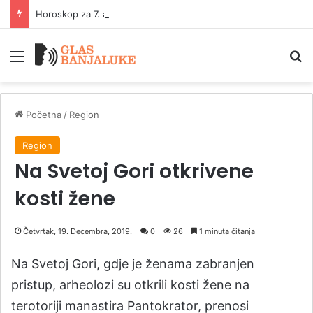
Horoskop za 7. avgust: Šta kažu zvijezde
Meni
P
Početna
/
Region
Region
Na Svetoj Gori otkrivene
kosti žene
Četvrtak, 19. Decembra, 2019.
0
26
1 minuta čitanja
Na Svetoj Gori, gdje je ženama zabranjen
pristup, arheolozi su otkrili kosti žene na
terotoriji manastira Pantokrator, prenosi