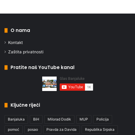
O nama
Kontakt
Zaštita privatnosti
Pratite naš YouTube kanal
Ključne riječi
Banjaluka
BiH
Milorad Dodik
MUP
Policija
pomoć
posao
Pravda za Davida
Republika Srpska