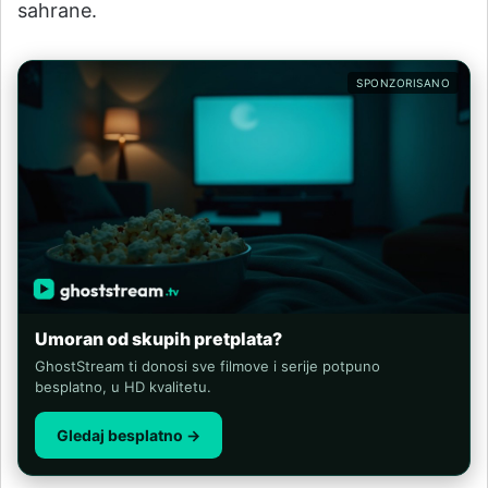
sahrane.
SPONZORISANO
Umoran od skupih pretplata?
GhostStream ti donosi sve filmove i serije potpuno
besplatno, u HD kvalitetu.
Gledaj besplatno →