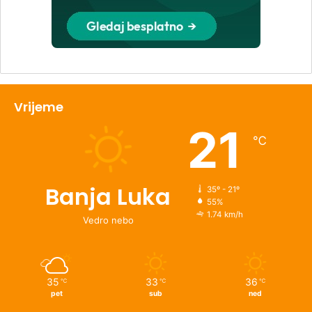
Vrijeme
21
℃
Banja Luka
35º - 21º
55%
1.74 km/h
Vedro nebo
35
33
36
℃
℃
℃
pet
sub
ned