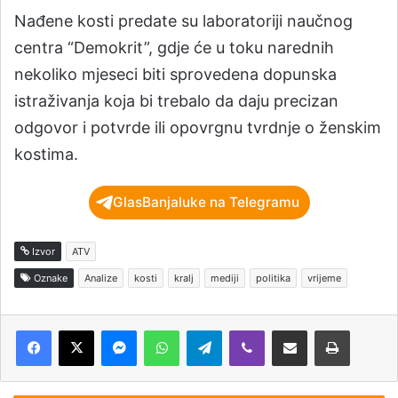
Nađene kosti predate su laboratoriji naučnog
centra “Demokrit”, gdje će u toku narednih
nekoliko mjeseci biti sprovedena dopunska
istraživanja koja bi trebalo da daju precizan
odgovor i potvrde ili opovrgnu tvrdnje o ženskim
kostima.
GlasBanjaluke na Telegramu
Izvor
ATV
Oznake
Analize
kosti
kralj
mediji
politika
vrijeme
Messenger
WhatsApp
Telegram
Viber
Podijeli putem e-pošte
Štampaj