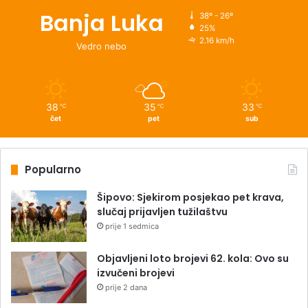
Banja Luka
38º - 26º
25%
2.16 km/h
Vedro nebo
38
35
33
℃
℃
℃
čet
pet
sub
Popularno
Šipovo: Sjekirom posjekao pet krava,
slučaj prijavljen tužilaštvu
prije 1 sedmica
Objavljeni loto brojevi 62. kola: Ovo su
izvučeni brojevi
prije 2 dana