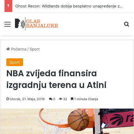
Ghost Recon: Wildlands dobija besplatno unapređenje za nove konzole
Meni
P
Početna
/
Sport
Sport
NBA zvijeda finansira
izgradnju terena u Atini
Utorak, 21. Maja, 2019.
0
32
1 minuta čitanja