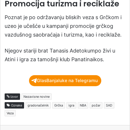
Promocija turizma i reciklaže
Poznat je po održavanju bliskih veza s Grčkom i
uzeo je učešće u kampanji promocije grčkog
vazdušnog saobraćaja i turizma, kao i reciklaže.
Njegov stariji brat Tanasis Adetokumpo živi u
Atini i igra za tamošnji klub Panatinaikos.
GlasBanjaluke na Telegramu
Izvor
Nezavisne novine
Oznake
gradonačelnik
Grčka
igra
NBA
požar
SAD
Veza