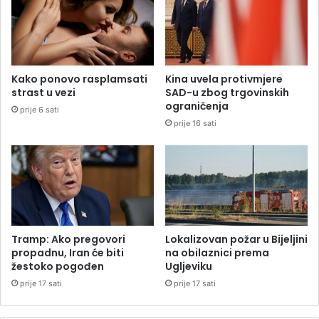
Kako ponovo rasplamsati
Kina uvela protivmjere
strast u vezi
SAD-u zbog trgovinskih
ograničenja
prije 6 sati
prije 16 sati
Tramp: Ako pregovori
Lokalizovan požar u Bijeljini
propadnu, Iran će biti
na obilaznici prema
žestoko pogođen
Ugljeviku
prije 17 sati
prije 17 sati