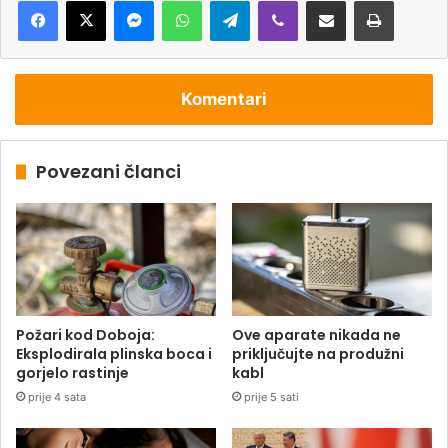
Messenger
WhatsApp
Telegram
Viber
Podijeli putem e-pošte
Štampaj
Komentari
Povezani članci
Požari kod Doboja:
Ove aparate nikada ne
Eksplodirala plinska boca i
priključujte na produžni
gorjelo rastinje
kabl
prije 4 sata
prije 5 sati