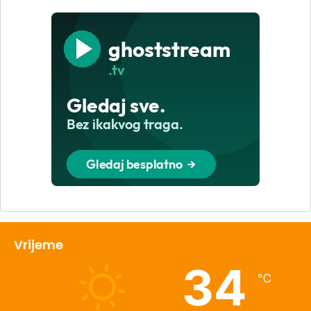
Vrijeme
34
℃