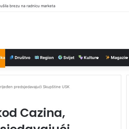
rušila brezu na radnicu marketa
ika
Društvo
Region
Svijet
Kultura
Magazin
rijeđen predsjedavajući Skupštine USK
kod Cazina,