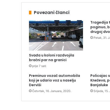
Povezani članci
Tragedija 
poginuo, b
drugoj dvoj
Petak, 31. 
Svađa u koloni razdvojila
bračni par na granici
prije 7 sati
Preminuo vozač automobila
Policajac 
koji je udario voz u naselju
Kneževa, p
Derviši
Banjaluke
Četvrtak, 16. Januara, 2020.
Srijeda, 15.