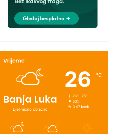
Vrijeme
26
℃
Banja Luka
26º - 25º
53%
0.47 km/h
Djelimično oblačno