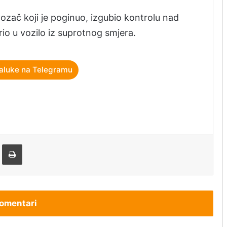
ozač koji je poginuo, izgubio kontrolu nad
rio u vozilo iz suprotnog smjera.
aluke na Telegramu
tem e-pošte
Štampaj
omentari