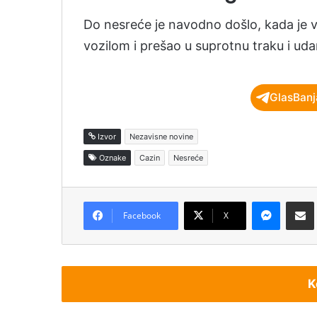
Do nesreće je navodno došlo, kada je v
vozilom i prešao u suprotnu traku i uda
GlasBanj
Izvor
Nezavisne novine
Oznake
Cazin
Nesreće
Messenger
Podijeli pu
Facebook
X
K