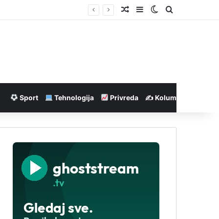
Nasumičan članak
Sidebar
Switch skin
Pretraga
Sport
Tehnologija
Privreda
✍️ Kolumne