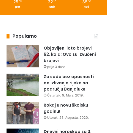
25
32
35
℃
℃
℃
pet
sub
ned
Popularno
Objavljeni loto brojevi
62. kola: Ovo su izvučeni
brojevi
prije 3 dana
Za sada bez opasnosti
od izlivanja rijeka na
području Banjaluke
Četvrtak, 9. Maja, 2019.
Rokaj u novu školsku
godinu!
Utorak, 25. Augusta, 2020.
Dnevni horoskop za 3.