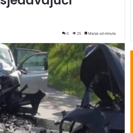
dsjedavajući
0
25
Manje od minuta