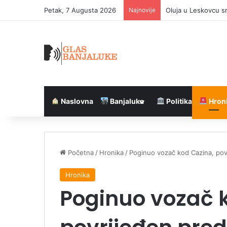
Petak, 7 Augusta 2026
Najnovije
Oluja u Leskovcu s
Naslovna
Banjaluka
Politika
Hron
Početna
/
Hronika
/
Poginuo vozač kod Cazina, pov
Hronika
Poginuo vozač 