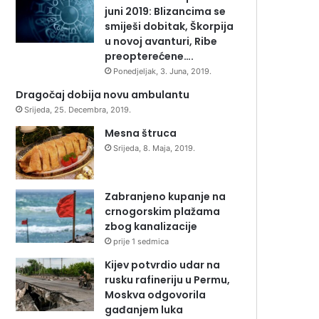
juni 2019: Blizancima se
smiješi dobitak, Škorpija
u novoj avanturi, Ribe
preopterećene….
Ponedjeljak, 3. Juna, 2019.
Dragočaj dobija novu ambulantu
Srijeda, 25. Decembra, 2019.
Mesna štruca
Srijeda, 8. Maja, 2019.
Zabranjeno kupanje na
crnogorskim plažama
zbog kanalizacije
prije 1 sedmica
Kijev potvrdio udar na
rusku rafineriju u Permu,
Moskva odgovorila
gađanjem luka