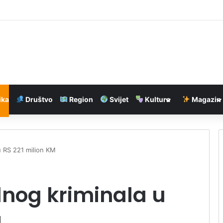
pronašao flašu Ginis piva kod Dovera
ika
Društvo
Region
Svijet
Kultura
Magazin
u RS 221 milion KM
dnog kriminala u