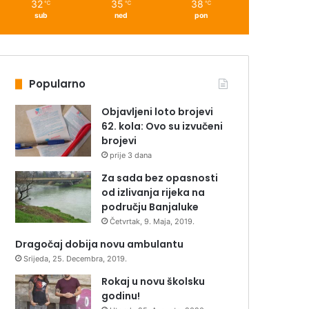
32
35
38
℃
℃
℃
sub
ned
pon
Popularno
Objavljeni loto brojevi
62. kola: Ovo su izvučeni
brojevi
prije 3 dana
Za sada bez opasnosti
od izlivanja rijeka na
području Banjaluke
Četvrtak, 9. Maja, 2019.
Dragočaj dobija novu ambulantu
Srijeda, 25. Decembra, 2019.
Rokaj u novu školsku
godinu!