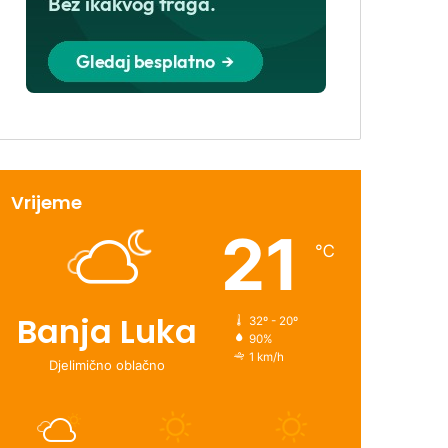
Vrijeme
21
℃
Banja Luka
32º - 20º
90%
1 km/h
Djelimično oblačno