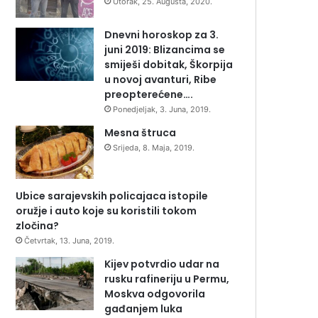
Utorak, 25. Augusta, 2020.
Dnevni horoskop za 3.
juni 2019: Blizancima se
smiješi dobitak, Škorpija
u novoj avanturi, Ribe
preopterećene….
Ponedjeljak, 3. Juna, 2019.
Mesna štruca
Srijeda, 8. Maja, 2019.
Ubice sarajevskih policajaca istopile
oružje i auto koje su koristili tokom
zločina?
Četvrtak, 13. Juna, 2019.
Kijev potvrdio udar na
rusku rafineriju u Permu,
Moskva odgovorila
gađanjem luka