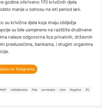
ove godine otkriveno 170 krivičnih djela
 odsto manje u odnosu na isti period lani.
 su krivična djela koja imaju obilježja
upcije su bile usmjerene na različite društvene
icima nalaze odgovorna lica privatnih, državnih
avnim preduzećima, bankama, i drugim organima
icije.
aluke na Telegramu
MUP
obilježavanje
Pale
pronevjera
roba
Rogatica
RS