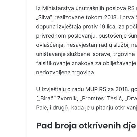
Iz Ministarstva unutrašnjih poslova RS
„Silva“, realizovane tokom 2018. i prva
dopuna izvještaja protiv 19 lica, za po
privrednom poslovanju, pustošenje šuma
ovlašćenja, nesavjestan rad u službi, nepr
uništavanje službene isprave, trgovina
falsifikovanje znakova za obilježavanje 
nedozvoljena trgovina.
U Izvještaju o radu MUP RS za 2018. go
(„Birač“ Zvornik, „Promtes“ Teslić, „Drv
Pale, i drugi), kada je u pitanju otkrivan
Pad broja otkrivenih dje