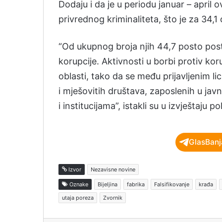
Dodaju i da je u periodu januar – april 
privrednog kriminaliteta, što je za 34,1
“Od ukupnog broja njih 44,7 posto posto
korupcije. Aktivnosti u borbi protiv kor
oblasti, tako da se među prijavljenim l
i mješovitih društava, zaposlenih u j
i institucijama”, istakli su u izvještaju pol
GlasBanj
Izvor
Nezavisne novine
Oznake
Bijeljina
fabrika
Falsifikovanje
krađa
utaja poreza
Zvornik