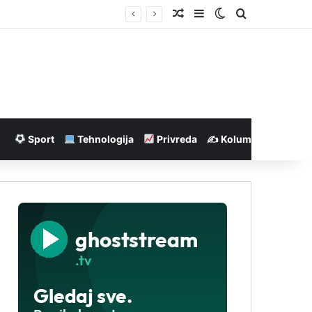
Nasumičan članak
Sidebar
Switch skin
Pretraga
Sport
Tehnologija
Privreda
✍️ Kolumne