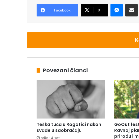
Messenger
Podijeli pu
Facebook
X
K
Povezani članci
Teška tuča u Rogatici nakon
GoOut festi
svađe u saobraćaju
Ravnoj plan
prirodu i 
prije 14 sati