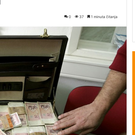
M
0
37
1 minuta čitanja