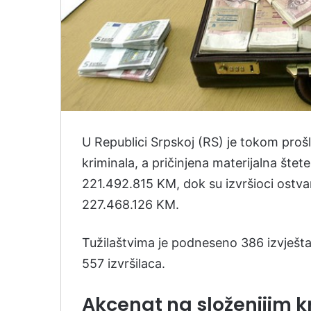
​U Republici Srpskoj (RS) je tokom pro
kriminala, a pričinjena materijalna štete
221.492.815 KM, dok su izvršioci ostvar
227.468.126 KM.
Tužilaštvima je podneseno 386 izvještaja
557 izvršilaca.
Akcenat na složenijim k