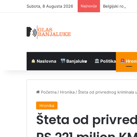
Subota, 8 Augusta 2026
Najnovije
Belgijski ronilac 
Naslovna
Banjaluka
Politika
Hron
Početna
/
Hronika
/
Šteta od privrednog kriminala 
Hronika
Šteta od privre