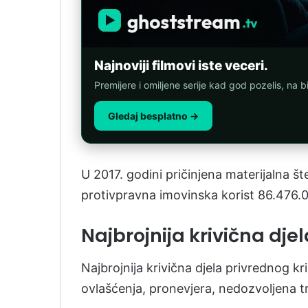
Najnoviji filmovi iste veceri.
Premijere i omiljene serije kad god pozelis, na b
Gledaj besplatno →
U 2017. godini pričinjena materijalna š
protivpravna imovinska korist 86.476.
Najbrojnija krivična djel
Najbrojnija krivična djela privrednog kr
ovlašćenja, pronevjera, nedozvoljena tr