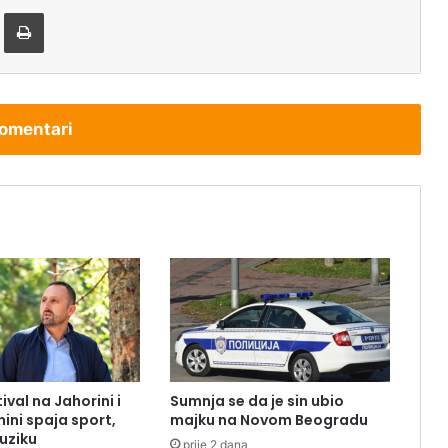
tem e-pošte
Štampaj
omentari
val na Jahorini i
Sumnja se da je sin ubio
ini spaja sport,
majku na Novom Beogradu
muziku
prije 2 dana