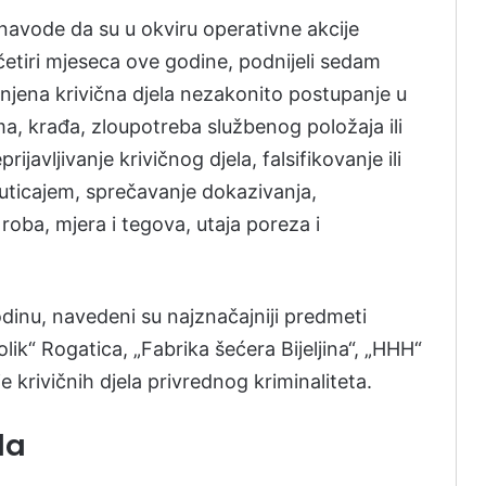
 navode da su u okviru operativne akcije
 četiri mjeseca ove godine, podnijeli sedam
činjena krivična djela nezakonito postupanje u
, krađa, zloupotreba službenog položaja ili
ijavljivanje krivičnog djela, falsifikovanje ili
 uticajem, sprečavanje dokazivanja,
roba, mjera i tegova, utaja poreza i
dinu, navedeni su najznačajniji predmeti
olik“ Rogatica, „Fabrika šećera Bijeljina“, „HHH“
je krivičnih djela privrednog kriminaliteta.
la