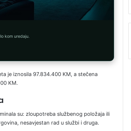
ilo kom uredaju.
teta je iznosila 97.834.400 KM, a stečena
000 KM.
a
iminala su: zloupotreba službenog položaja ili
govina, nesavjestan rad u službi i druga.