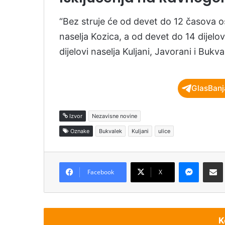
“Bez struje će od devet do 12 časova o
naselja Kozica, a od devet do 14 dijelov
dijelovi naselja Kuljani, Javorani i Bukval
GlasBanj
Izvor
Nezavisne novine
Oznake
Bukvalek
Kuljani
ulice
Messenger
Podijeli pu
Facebook
X
K