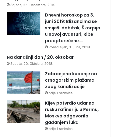
Srijeda, 25. Decembra, 2019.
Dnevni horoskop za 3.
juni 2019: Blizancima se
smiješi dobitak, Škorpija
u novoj avanturi, Ribe
preopterećene….
Ponedjeljak, 3. Juna, 2019.
Na današnji dan / 20. oktobar
Subota, 20. Oktobra, 2018.
Zabranjeno kupanje na
crnogorskim plažama
zbog kanalizacije
prije 1 sedmica
Kijev potvrdio udar na
rusku rafineriju u Permu,
Moskva odgovorila
gađanjem luka
prije 1 sedmica