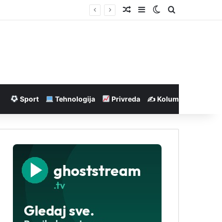
Nasumičan članak
Sidebar
Switch skin
Pretraga
Sport
Tehnologija
Privreda
✍️ Kolumne