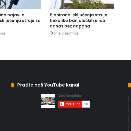
ina najavila
Planirana isključenja struje:
sključenja struje za
Nekoliko banjalučkih ulica
danas bez napona
mice
prije 3 sedmice
Pratite naš YouTube kanal