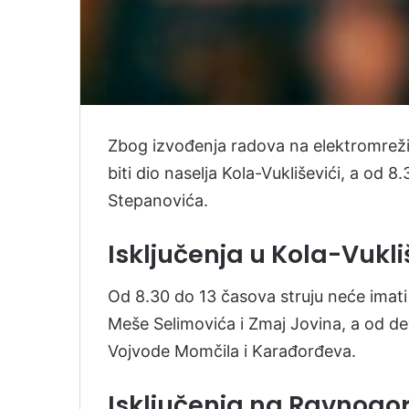
Zbog izvođenja radova na elektromreži
biti dio naselja Kola-Vukliševići, a od 
Stepanovića.
Isključenja u Kola-Vukl
Od 8.30 do 13 časova struju neće imati 
Meše Selimovića i Zmaj Jovina, a od dev
Vojvode Momčila i Karađorđeva.
Isključenja na Ravnogors