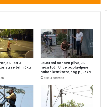
anje ulica u
Laustani ponovo plivaju u
koristi se tehnička
nečistoći: Ulice poplavljene
nakon kratkotrajnog pljuska
ica
prije 4 sedmice