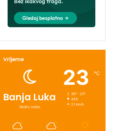
Vrijeme
23
℃
Banja Luka
36º - 22º
48%
2.1 km/h
Vedro nebo