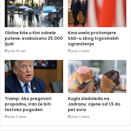
Obilne kiše u Kini odnele
Kina uvela protivmjere
puteve, evakuisano 25.000
SAD-u zbog trgovinskih
ljudi
ograničenja
prije 19 sati
prije 2 dana
Tramp: Ako pregovori
Kugla sladoleda na
propadnu, Iran će biti
Jadranu: cijene od 1,5 do
žestoko pogođen
pet evra
prije 2 dana
prije 2 dana