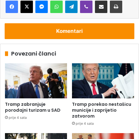
Messenger
WhatsApp
Telegram
Viber
Podijeli putem e-pošte
Štampaj
Komentari
Povezani članci
Tramp zabranjuje
Tramp porekao nestašicu
porođajni turizam u SAD
municije i zaprijetio
zatvorom
prije 4 sata
prije 4 sata