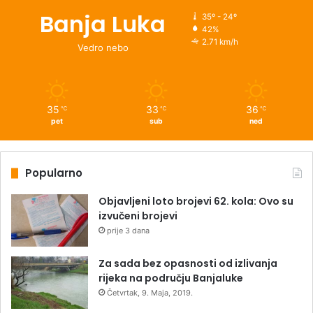
Banja Luka
35º - 24º
42%
2.71 km/h
Vedro nebo
35
33
36
℃
℃
℃
pet
sub
ned
Popularno
Objavljeni loto brojevi 62. kola: Ovo su
izvučeni brojevi
prije 3 dana
Za sada bez opasnosti od izlivanja
rijeka na području Banjaluke
Četvrtak, 9. Maja, 2019.