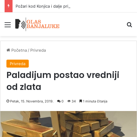
Požari kod Konjica i dalje prijete kućama, vatrogasci se bore s vatrenom stihijom
Meni
P
Početna
/
Privreda
Privreda
Paladijum postao vredniji
od zlata
Petak, 15. Novembra, 2019.
0
34
1 minuta čitanja