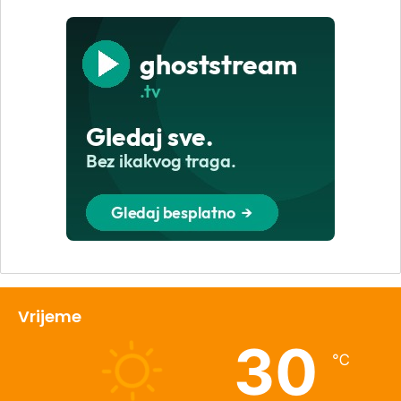
Vrijeme
30
℃