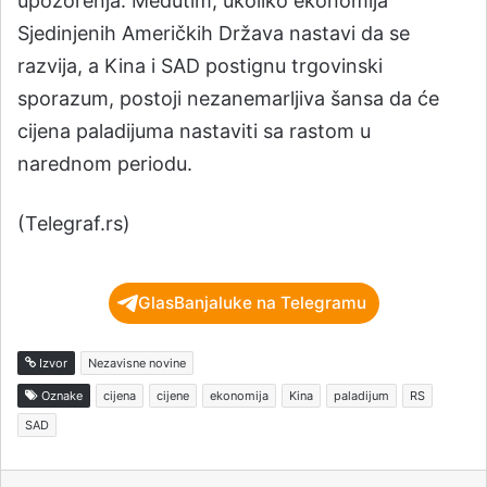
upozorenja. Međutim, ukoliko ekonomija
Sjedinjenih Američkih Država nastavi da se
razvija, a Kina i SAD postignu trgovinski
sporazum, postoji nezanemarljiva šansa da će
cijena paladijuma nastaviti sa rastom u
narednom periodu.
(Telegraf.rs)
GlasBanjaluke na Telegramu
Izvor
Nezavisne novine
Oznake
cijena
cijene
ekonomija
Kina
paladijum
RS
SAD