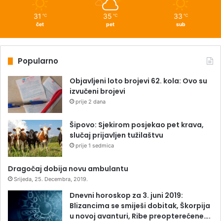
31
35
33
℃
℃
℃
čet
pet
sub
Popularno
Objavljeni loto brojevi 62. kola: Ovo su
izvučeni brojevi
prije 2 dana
Šipovo: Sjekirom posjekao pet krava,
slučaj prijavljen tužilaštvu
prije 1 sedmica
Dragočaj dobija novu ambulantu
Srijeda, 25. Decembra, 2019.
Dnevni horoskop za 3. juni 2019:
Blizancima se smiješi dobitak, Škorpija
u novoj avanturi, Ribe preopterećene….