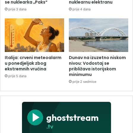
se nuklearka „Paks“
nuklearnu elektranu
prije 3 dana
prije 4 dana
Italija: crveni meteoalarm
Dunav na izuzetno niskom
u ponedjeljak zbog
nivou: Vodostaj se
ekstremnih vrućina
približava istorijskom
minimumu
prije 5 dana
prije 2 sedmice