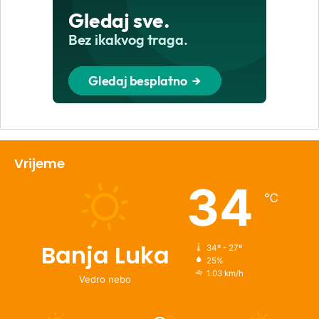
Vrijeme
34
℃
Banja Luka
34º - 27º
25%
1.03 km/h
Vedro nebo