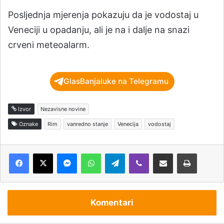
Posljednja mjerenja pokazuju da je vodostaj u
Veneciji u opadanju, ali je na i dalje na snazi
crveni meteoalarm.
GlasBanjaluke na Telegramu
Izvor
Nezavisne novine
Oznake
Rim
vanredno stanje
Venecija
vodostaj
Messenger
WhatsApp
Telegram
Viber
Podijeli putem e-pošte
Štampaj
Komentari