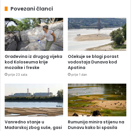
Povezani članci
Građevina iz drugog vijeka
Očekuje se blagi porast
kod Koloseuma krije
vodostaja Dunava kod
mozaike i freske
Apatina
prije 23 sata
prije 1 dan
Vanredno stanje u
Rumunija minira stijenu na
Mađarskoj zbog suše, gasi
Dunavu kako bi spasila