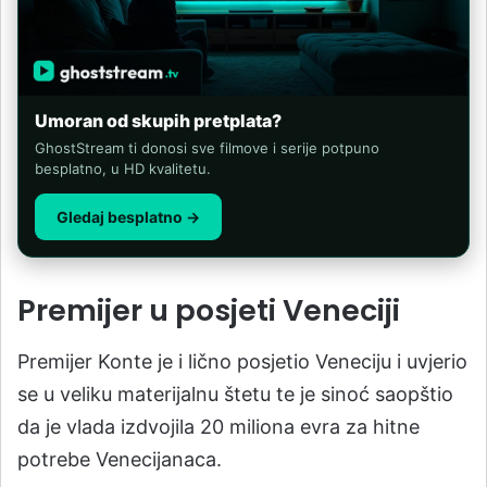
Umoran od skupih pretplata?
GhostStream ti donosi sve filmove i serije potpuno
besplatno, u HD kvalitetu.
Gledaj besplatno →
Premijer u posjeti Veneciji
Premijer Konte je i lično posjetio Veneciju i uvjerio
se u veliku materijalnu štetu te je sinoć saopštio
da je vlada izdvojila 20 miliona evra za hitne
potrebe Venecijanaca.