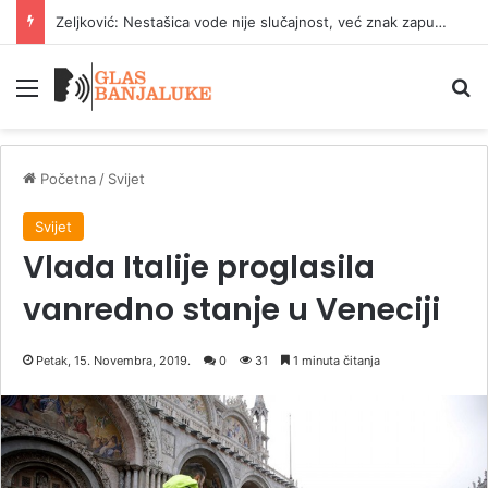
Zeljković: Nestašica vode nije slučajnost, već znak zapuštanja „Vodovoda“
Meni
P
Početna
/
Svijet
Svijet
Vlada Italije proglasila
vanredno stanje u Veneciji
Petak, 15. Novembra, 2019.
0
31
1 minuta čitanja