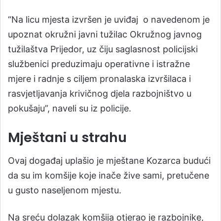
“Na licu mjesta izvršen je uviđaj o navedenom je
upoznat okružni javni tužilac Okružnog javnog
tužilaštva Prijedor, uz čiju saglasnost policijski
službenici preduzimaju operativne i istražne
mjere i radnje s ciljem pronalaska izvršilaca i
rasvjetljavanja krivičnog djela razbojništvo u
pokušaju”, naveli su iz policije.
Mještani u strahu
Ovaj događaj uplašio je mještane Kozarca budući
da su im komšije koje inače žive sami, pretučene
u gusto naseljenom mjestu.
Na sreću dolazak komšija otjerao je razbojnike,