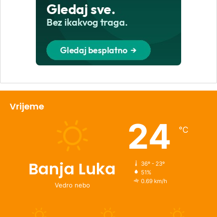
Vrijeme
24
℃
Banja Luka
36º - 23º
51%
0.69 km/h
Vedro nebo