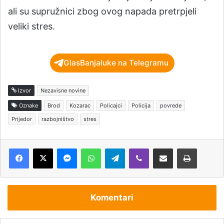
ali su supružnici zbog ovog napada pretrpjeli
veliki stres.
GlasBanjaluke na Telegramu
Izvor
Nezavisne novine
Oznake
Brod
Kozarac
Policajci
Policija
povrede
Prijedor
razbojništvo
stres
Messenger
WhatsApp
Telegram
Viber
Podijeli putem e-pošte
Štampaj
Komentari