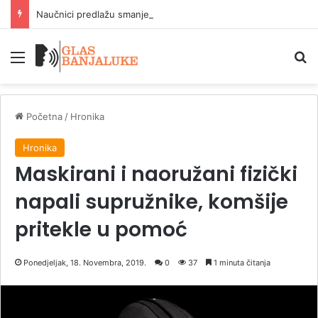
Naučnici predlažu smanjenje broja stanovnika na četiri milijarde
Meni
P
Početna
/
Hronika
Hronika
Maskirani i naoružani fizički
napali supružnike, komšije
pritekle u pomoć
Ponedjeljak, 18. Novembra, 2019.
0
37
1 minuta čitanja