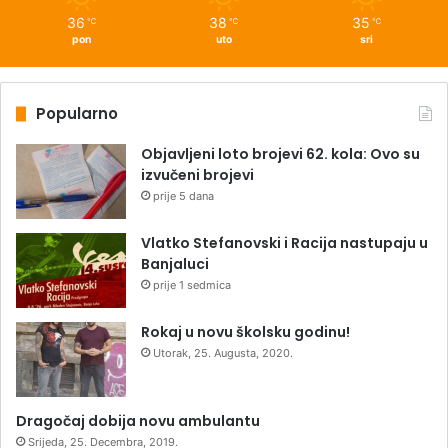
36
38
35
℃
℃
℃
pon
uto
sri
Popularno
Objavljeni loto brojevi 62. kola: Ovo su
izvučeni brojevi
prije 5 dana
Vlatko Stefanovski i Racija nastupaju u
Banjaluci
prije 1 sedmica
Rokaj u novu školsku godinu!
Utorak, 25. Augusta, 2020.
Dragočaj dobija novu ambulantu
Srijeda, 25. Decembra, 2019.