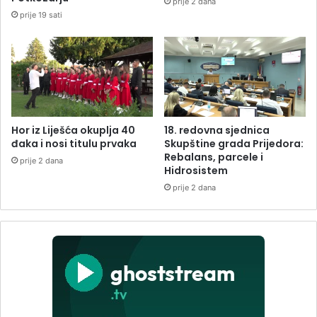
prije 2 dana
prije 19 sati
Hor iz Liješća okuplja 40
18. redovna sjednica
đaka i nosi titulu prvaka
Skupštine grada Prijedora:
Rebalans, parcele i
prije 2 dana
Hidrosistem
prije 2 dana