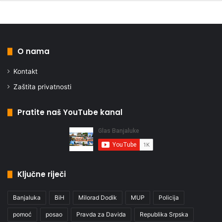
O nama
Kontakt
Zaštita privatnosti
Pratite naš YouTube kanal
Ključne riječi
Banjaluka
BiH
Milorad Dodik
MUP
Policija
pomoć
posao
Pravda za Davida
Republika Srpska