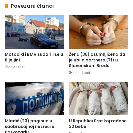
Povezani članci
Motocikl i BMV sudarili se u
Žena (36) osumnjičena da
Bijeljini
je ubila partnera (71) u
Slavonskom Brodu
prije 11 sati
prije 17 sati
Mladić (23) poginuo u
U Republici Srpskoj rođene
saobraćajnoj nesreći u
32 bebe
Potkozarju