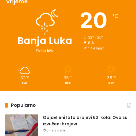
Vrijeme
20
℃
Banja Luka
32º - 20º
91%
1.44 km/h
Slaba kiša
32
35
38
℃
℃
℃
sub
ned
pon
Popularno
Objavljeni loto brojevi 62. kola: Ovo su
izvučeni brojevi
prije 3 dana