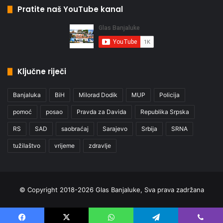
Pratite naš YouTube kanal
Ključne riječi
Banjaluka
BiH
Milorad Dodik
MUP
Policija
pomoć
posao
Pravda za Davida
Republika Srpska
RS
SAD
saobraćaj
Sarajevo
Srbija
SRNA
tužilaštvo
vrijeme
zdravlje
© Copyright 2018-2026 Glas Banjaluke, Sva prava zadržana