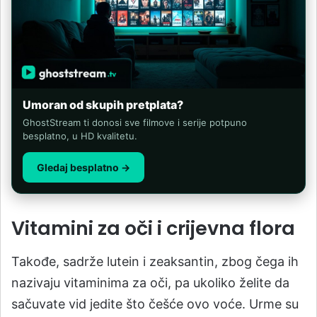
Umoran od skupih pretplata?
GhostStream ti donosi sve filmove i serije potpuno
besplatno, u HD kvalitetu.
Gledaj besplatno →
Vitamini za oči i crijevna flora
Takođe, sadrže lutein i zeaksantin, zbog čega ih
nazivaju vitaminima za oči, pa ukoliko želite da
sačuvate vid jedite što češće ovo voće. Urme su