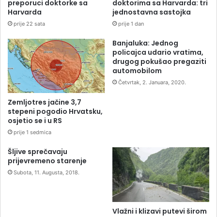
preporuci doktorke sa
doktorima sa Harvarda: tri
Harvarda
jednostavna sastojka
prije 22 sata
prije 1 dan
Banjaluka: Jednog
policajca udario vratima,
drugog pokušao pregaziti
automobilom
Četvrtak, 2. Januara, 2020.
Zemljotres jačine 3,7
stepeni pogodio Hrvatsku,
osjetio se i u RS
prije 1 sedmica
Šljive sprečavaju
prijevremeno starenje
Subota, 11. Augusta, 2018.
Vlažni i klizavi putevi širom