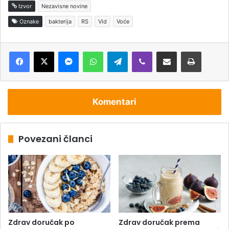
Izvor
Nezavisne novine
Oznake
bakterija
RS
Vid
Voće
Messenger
WhatsApp
Telegram
Viber
Podijeli putem e-pošte
Štampaj
Komentari
Povezani članci
Zdrav doručak po
Zdrav doručak prema