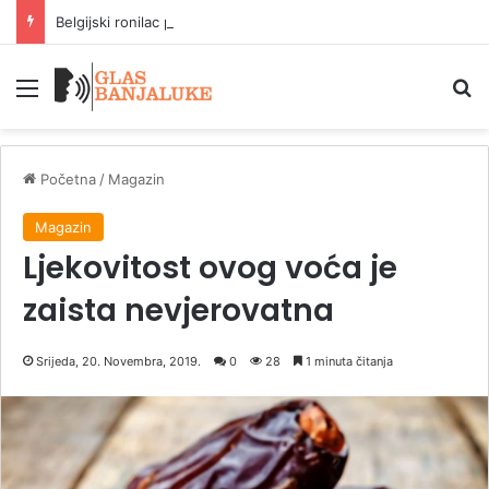
Belgijski ronilac pronašao flašu Ginis piva kod Dovera
Meni
P
Početna
/
Magazin
Magazin
Ljekovitost ovog voća je
zaista nevjerovatna
Srijeda, 20. Novembra, 2019.
0
28
1 minuta čitanja