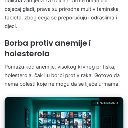
odlična zamjena za običan. Urme umanjuju
osjećaj gladi, prava su prirodna multivitaminska
tableta, zbog čega se preporučuju i odraslima i
djeci.
Borba protiv anemije i
holesterola
Pomažu kod anemije, visokog krvnog pritiska,
holesterola, čak i u borbi protiv raka. Gotovo da
nema bolesti koje ne mogu da se liječe urmama.
SPONZORISANO