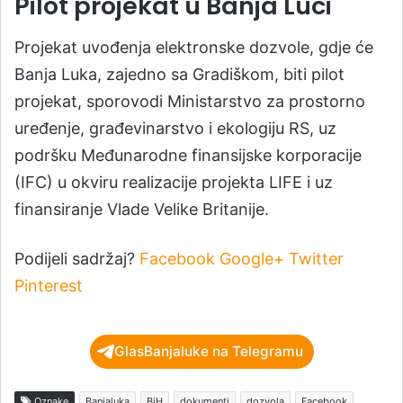
Pilot projekat u Banja Luci
Projekat uvođenja elektronske dozvole, gdje će
Banja Luka, zajedno sa Gradiškom, biti pilot
projekat, sporovodi Ministarstvo za prostorno
uređenje, građevinarstvo i ekologiju RS, uz
podršku Međunarodne finansijske korporacije
(IFC) u okviru realizacije projekta LIFE i uz
finansiranje Vlade Velike Britanije.
Podijeli sadržaj?
Facebook
Google+
Twitter
Pinterest
GlasBanjaluke na Telegramu
Oznake
Banjaluka
BiH
dokumenti
dozvola
Facebook