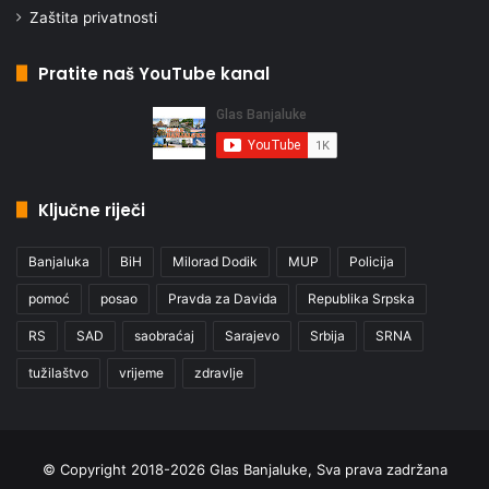
Zaštita privatnosti
Pratite naš YouTube kanal
Ključne riječi
Banjaluka
BiH
Milorad Dodik
MUP
Policija
pomoć
posao
Pravda za Davida
Republika Srpska
RS
SAD
saobraćaj
Sarajevo
Srbija
SRNA
tužilaštvo
vrijeme
zdravlje
© Copyright 2018-2026 Glas Banjaluke, Sva prava zadržana