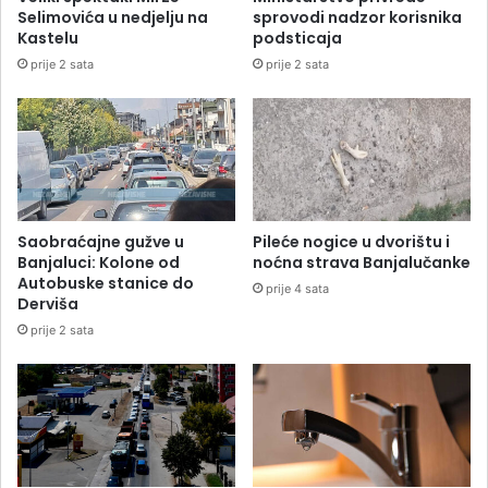
Selimovića u nedjelju na
sprovodi nadzor korisnika
Kastelu
podsticaja
prije 2 sata
prije 2 sata
Saobraćajne gužve u
Pileće nogice u dvorištu i
Banjaluci: Kolone od
noćna strava Banjalučanke
Autobuske stanice do
prije 4 sata
Derviša
prije 2 sata