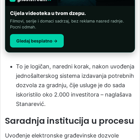
Cijela videoteka u tvom dzepu.
Filmovi, serije i domaci sadrzaj, bez reklama nasred radnje.
Pocni odmah.
Gledaj besplatno →
To je logičan, naredni korak, nakon uvođenja
jednošalterskog sistema izdavanja potrebnih
dozvola za gradnju, čije usluge je do sada
iskoristilo oko 2.000 investitora – naglašava
Stanarević.
Saradnja institucija u procesu
Uvođenje elektronske građevinske dozvole