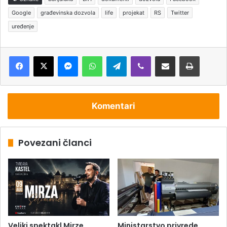
Google
građevinska dozvola
life
projekat
RS
Twitter
uređenje
Messenger
WhatsApp
Telegram
Viber
Podijeli putem e-pošte
Štampaj
Komentari
Povezani članci
Veliki spektakl Mirze
Ministarstvo privrede