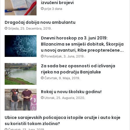
izvučeni brojevi
prije 3 dana
Dragočaj dobija novu ambulantu
Srijeda, 25. Decembra, 2019.
Dnevni horoskop za 3. juni 2019:
Blizancima se smiješi dobitak, Škorpija
u novoj avanturi, Ribe preopterećene….
Ponedjeljak, 3. Juna, 2019.
Za sada bez opasnosti od izlivanja
rijeka na području Banjaluke
Četvrtak, 9. Maja, 2019.
Rokaj u novu školsku godinu!
Utorak, 25. Augusta, 2020.
Ubice sarajevskih policajaca istopile oružje i auto koje
su koristili tokom zločina?
Četvrtak, 13. Juna, 2019.