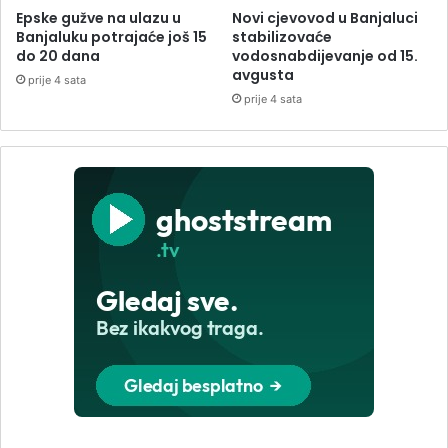
Epske gužve na ulazu u
Novi cjevovod u Banjaluci
Banjaluku potrajaće još 15
stabilizovaće
do 20 dana
vodosnabdijevanje od 15.
avgusta
prije 4 sata
prije 4 sata