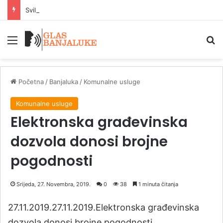
Svilar sanja stadione Reala i PSŽ-a
Meni
P
Početna
/
Banjaluka
/
Komunalne usluge
Komunalne usluge
Elektronska građevinska
dozvola donosi brojne
pogodnosti
Srijeda, 27. Novembra, 2019.
0
38
1 minuta čitanja
27.11.2019.27.11.2019.Elektronska građevinska
dozvola donosi brojne pogodnosti