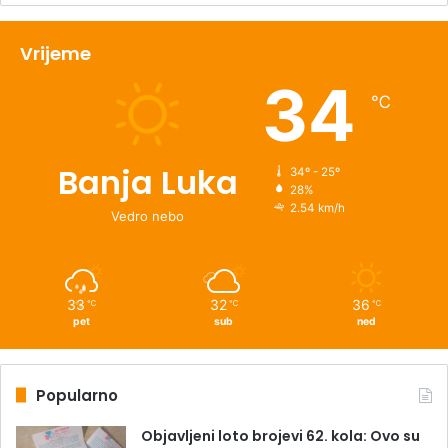
Vrijeme
34
℃
Banja Luka
34º - 25º
28%
2.54 km/h
Vedro nebo
33
32
36
℃
℃
℃
pet
sub
ned
Popularno
Objavljeni loto brojevi 62. kola: Ovo su