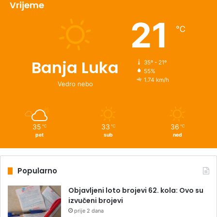
Vrijeme
21
℃
Banja Luka
35º - 21º
55%
1.74 km/h
Vedro nebo
35
33
36
℃
℃
℃
pet
sub
ned
Popularno
Objavljeni loto brojevi 62. kola: Ovo su
izvučeni brojevi
prije 2 dana