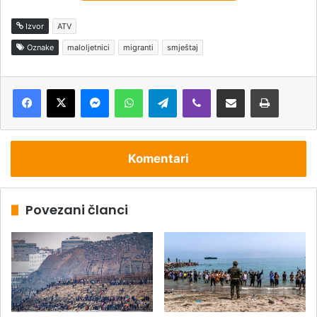
Izvor
ATV
Oznake
maloljetnici
migranti
smještaj
Messenger
WhatsApp
Telegram
Viber
Podijeli putem e-pošte
Štampaj
Komentari
Povezani članci