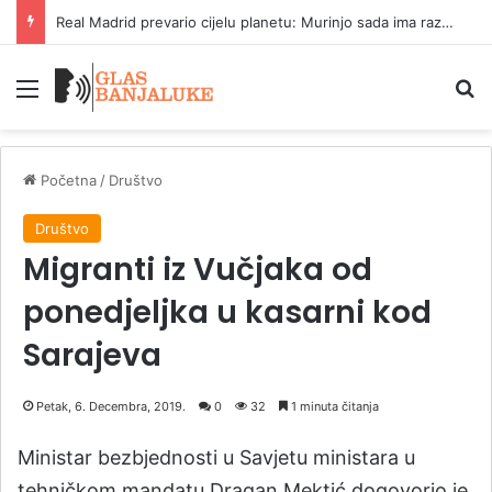
Real Madrid prevario cijelu planetu: Murinjo sada ima razloga za smijeh
Meni
P
Početna
/
Društvo
Društvo
Migranti iz Vučjaka od
ponedjeljka u kasarni kod
Sarajeva
Petak, 6. Decembra, 2019.
0
32
1 minuta čitanja
Ministar bezbjednosti u Savjetu ministara u
tehničkom mandatu Dragan Mektić dogovorio je