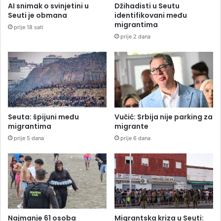
AI snimak o svinjetini u
Džihadisti u Seutu
Seuti je obmana
identifikovani među
migrantima
prije 18 sati
prije 2 dana
Seuta: špijuni među
Vučić: Srbija nije parking za
migrantima
migrante
prije 5 dana
prije 6 dana
Najmanje 61 osoba
Migrantska kriza u Seuti: