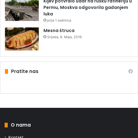
Kijev potvrdio udar na rusku rafineriju u
Permu, Moskva odgovorila gađanjem
luka
prije 1 sedmica
Mesna štruca
Srijeda, 8. Maja, 2019.
Pratite nas
O nama
Kontakt