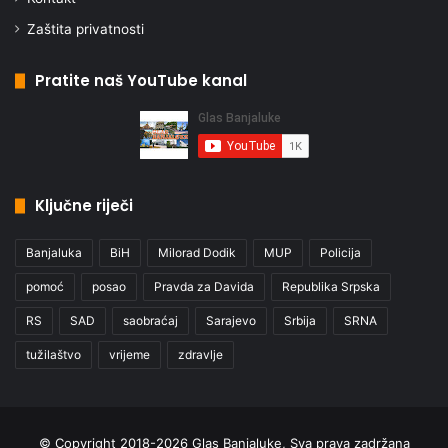
Zaštita privatnosti
Pratite naš YouTube kanal
Ključne riječi
Banjaluka
BiH
Milorad Dodik
MUP
Policija
pomoć
posao
Pravda za Davida
Republika Srpska
RS
SAD
saobraćaj
Sarajevo
Srbija
SRNA
tužilaštvo
vrijeme
zdravlje
© Copyright 2018-2026 Glas Banjaluke, Sva prava zadržana