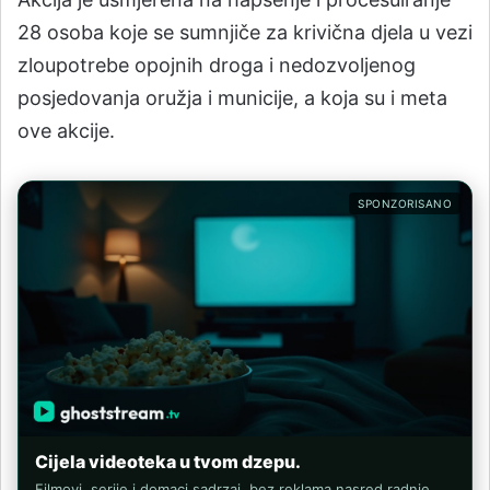
28 osoba koje se sumnjiče za krivična djela u vezi
zloupotrebe opojnih droga i nedozvoljenog
posjedovanja oružja i municije, a koja su i meta
ove akcije.
SPONZORISANO
Cijela videoteka u tvom dzepu.
Filmovi, serije i domaci sadrzaj, bez reklama nasred radnje.