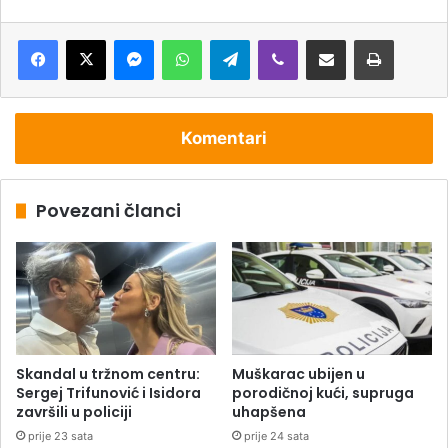
Messenger
WhatsApp
Telegram
Viber
Podijeli putem e-pošte
Štampaj
Komentari
Povezani članci
Skandal u tržnom centru:
Muškarac ubijen u
Sergej Trifunović i Isidora
porodičnoj kući, supruga
završili u policiji
uhapšena
prije 23 sata
prije 24 sata