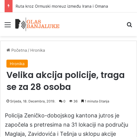
Ruta kroz Ormuski moreuz između Irana i Omana
Meni
P
Početna
/
Hronika
Hronika
Velika akcija policije, traga
se za 28 osoba
Srijeda, 18. Decembra, 2019.
0
36
1 minuta čitanja
Policija Zeničko-dobojskog kantona jutros je
započela s pretresima na 31 lokaciji na području
Maglaja, Zavidovića i Tešnja u sklopu akcije