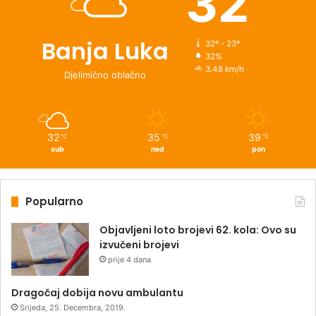
32
Banja Luka
32º - 23º
32%
3.48 km/h
Djelimično oblačno
32
35
39
℃
℃
℃
sub
ned
pon
Popularno
Objavljeni loto brojevi 62. kola: Ovo su
izvučeni brojevi
prije 4 dana
Dragočaj dobija novu ambulantu
Srijeda, 25. Decembra, 2019.