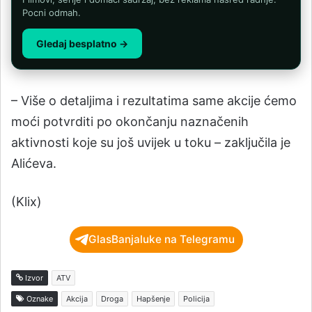
Pocni odmah.
Gledaj besplatno →
– Više o detaljima i rezultatima same akcije ćemo
moći potvrditi po okončanju naznačenih
aktivnosti koje su još uvijek u toku – zaključila je
Alićeva.
(Klix)
GlasBanjaluke na Telegramu
Izvor
ATV
Oznake
Akcija
Droga
Hapšenje
Policija