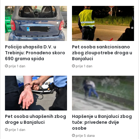
Policija uhapsila D.V. u
Pet osoba sankcionisano
Trebinju: Pronađeno skoro
zbog zloupotrebe droga u
690 grama spida
Banjaluci
prije 1 dan
prije 1 dan
Pet osoba uhapšenih zbog
Hapšenje u Banjaluci zbog
droge u Banjaluci
tuče: privedene dvije
osobe
prije 1 dan
prije 5 dana