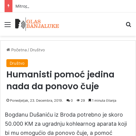
Mitropolit Fotije u Tesliću služi liturgiju i osvešta temelje parohijskog doma
Meni
P
Početna
/
Društvo
Društvo
Humanisti pomoć jedina
nada da ponovo čuje
Ponedjeljak, 23. Decembra, 2019.
0
29
1 minuta čitanja
Bogdanu Dušaniću iz Broda potrebno je skoro
50.000 KM za ugradnju kohlearnog aparata koji
bi mu omogućio da ponovo čuje, a pomoć