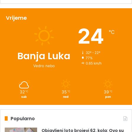
Vrijeme
24
℃
Banja Luka
32º - 22º
77%
0.65 km/h
Vedro nebo
32
35
39
℃
℃
℃
sub
ned
pon
Popularno
Objavljeni loto brojevi 62. kola: Ovo su