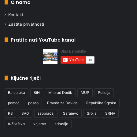
O nama
Kontakt
Zaštita privatnosti
Pratite naš YouTube kanal
Ključne riječi
Banjaluka
BiH
Milorad Dodik
MUP
Policija
pomoć
posao
Pravda za Davida
Republika Srpska
RS
SAD
saobraćaj
Sarajevo
Srbija
SRNA
tužilaštvo
vrijeme
zdravlje