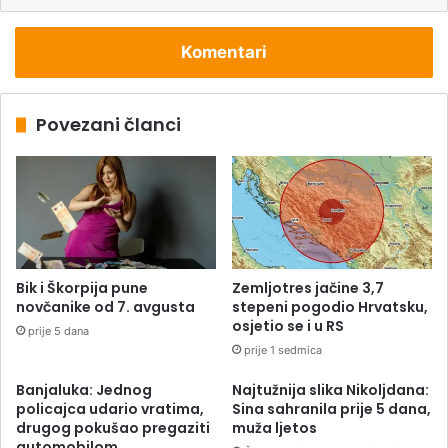
Komentari
Povezani članci
Bik i Škorpija pune
Zemljotres jačine 3,7
novčanike od 7. avgusta
stepeni pogodio Hrvatsku,
osjetio se i u RS
prije 5 dana
prije 1 sedmica
Banjaluka: Jednog
Najtužnija slika Nikoljdana:
policajca udario vratima,
Sina sahranila prije 5 dana,
drugog pokušao pregaziti
muža ljetos
automobilom