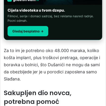
Cijela videoteka u tvom dzepu.
Filmovi, serije i domaci sadrzaj, bez reklama nasred radnje.
Pocni odmah.
Gledaj besplatno →
Za to im je potrebno oko 48.000 maraka, koliko
košta implant, plus troškovi pretraga, operacije i
boravka u bolnici, što Dušanići ne mogu da sami
da obezbijede jer je u porodici zaposlena samo
Slađana.
Sakupljen dio novca,
potrebna pomoć