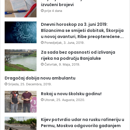
izvučeni brojevi
prije 4 dana
Dnevni horoskop za 3. juni 2019:
Blizancima se smiješi dobitak, Škorpija
u novoj avanturi, Ribe preopterećene….
Ponedjeljak, 3. Juna, 2019.
Za sada bez opasnosti od izlivanja
rijeka na području Banjaluke
Četvrtak, 9. Maja, 2019.
Dragočaj dobija novu ambulantu
Srijeda, 25. Decembra, 2019.
Rokaj u novu školsku godinu!
Utorak, 25. Augusta, 2020.
Kijev potvrdio udar na rusku rafineriju u
Permu, Moskva odgovorila gađanjem