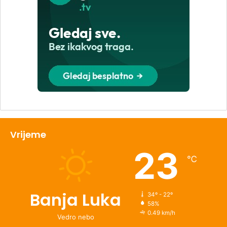
Vrijeme
23
℃
Banja Luka
34º - 22º
58%
0.49 km/h
Vedro nebo