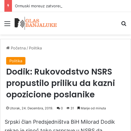
Ormuski moreuz zatvoren dok SAD ne promijene ponašanje
Meni
P
Početna
/
Politika
Politika
Dodik: Rukovodstvo NSRS
propustilo priliku da kazni
opozicione poslanike
Utorak, 24. Decembra, 2019.
0
31
Manje od minuta
Srpski član Predsjedništva BiH Milorad Dodik
rekao je sinoć toko rasprave u NSRS da