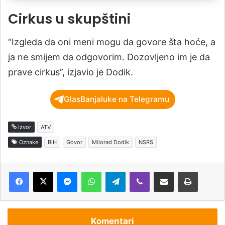
Cirkus u skupštini
“Izgleda da oni meni mogu da govore šta hoće, a
ja ne smijem da odgovorim. Dozovljeno im je da
prave cirkus”, izjavio je Dodik.
GlasBanjaluke na Telegramu
Izvor
ATV
Oznake
BiH
Govor
Milorad Dodik
NSRS
Messenger
WhatsApp
Telegram
Viber
Podijeli putem e-pošte
Štampaj
Komentari