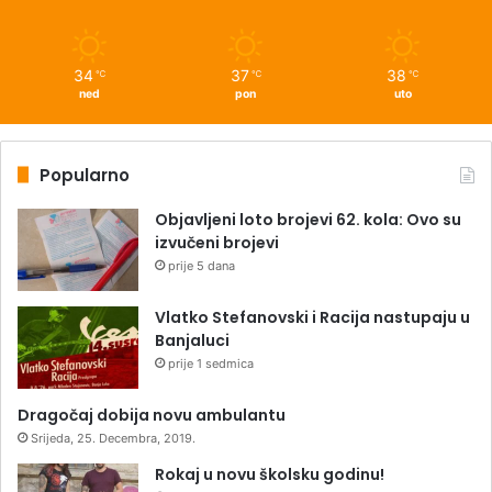
34
37
38
℃
℃
℃
ned
pon
uto
Popularno
Objavljeni loto brojevi 62. kola: Ovo su
izvučeni brojevi
prije 5 dana
Vlatko Stefanovski i Racija nastupaju u
Banjaluci
prije 1 sedmica
Dragočaj dobija novu ambulantu
Srijeda, 25. Decembra, 2019.
Rokaj u novu školsku godinu!