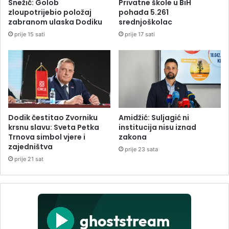
Snežič: Golob
Privatne škole u BiH
zloupotrijebio položaj
pohađa 5.261
zabranom ulaska Dodiku
srednjoškolac
prije 15 sati
prije 17 sati
Dodik čestitao Zvorniku
Amidžić: Suljagić ni
krsnu slavu: Sveta Petka
institucija nisu iznad
Trnova simbol vjere i
zakona
zajedništva
prije 23 sata
prije 21 sat