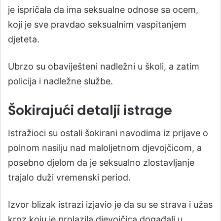
je ispričala da ima seksualne odnose sa ocem,
koji je sve pravdao seksualnim vaspitanjem
djeteta.
Ubrzo su obaviješteni nadležni u školi, a zatim
policija i nadležne službe.
Šokirajući detalji istrage
Istražioci su ostali šokirani navodima iz prijave o
polnom nasilju nad maloljetnom djevojčicom, a
posebno djelom da je seksualno zlostavljanje
trajalo duži vremenski period.
Izvor blizak istrazi izjavio je da su se strava i užas
kroz koju je prolazila djevojčica događali u