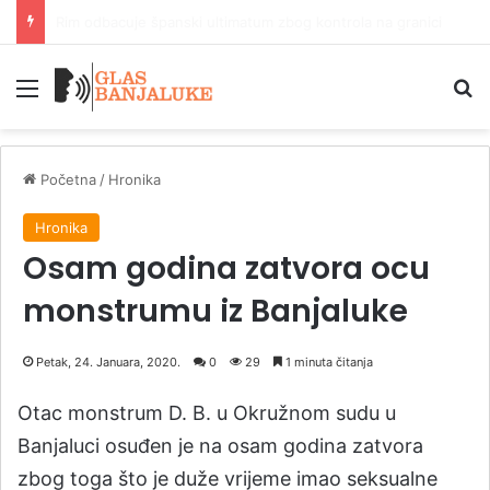
Ostaci vojnika Vermahta i motocikl izvučeni iz Dunava kod Budimpešte
Meni
P
Početna
/
Hronika
Hronika
Osam godina zatvora ocu
monstrumu iz Banjaluke
Petak, 24. Januara, 2020.
0
29
1 minuta čitanja
Otac monstrum D. B. u Okružnom sudu u
Banjaluci osuđen je na osam godina zatvora
zbog toga što je duže vrijeme imao seksualne