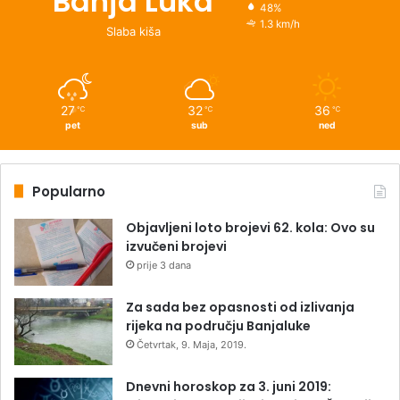
Banja Luka
48%
1.3 km/h
Slaba kiša
27
32
36
℃
℃
℃
pet
sub
ned
Popularno
Objavljeni loto brojevi 62. kola: Ovo su
izvučeni brojevi
prije 3 dana
Za sada bez opasnosti od izlivanja
rijeka na području Banjaluke
Četvrtak, 9. Maja, 2019.
Dnevni horoskop za 3. juni 2019: