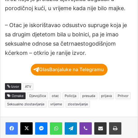
porodičnoj kući, u vrijeme kada nije bilo majke.
– Otac je iskorištavao odsustvo supruge koja je
sa drugim djetetom bila u bolnici, pa je imao
seksualne odnose sa četrnaestogodišnjom
kćerkom – otkrio je ranije izvor.
GlasBanjaluke na Telegramu
Izvor
ATV
Oznake
Djevojčica
otac
Policija
presuda
prijava
Pritvor
Seksualno zlostavljanje
vrijeme
zlostavljanje
Messenger
WhatsApp
Telegram
Viber
Podijeli putem e-pošte
Štampaj