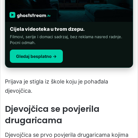
Cijela videoteka u tvom dzepu.
Filmovi, serije i domaci sadrzaj, bez reklama nasred radnje.
Pocni odmah.
Gledaj besplatno →
Prijava je stigla iz škole koju je pohađala
djevojčica.
Djevojčica se povjerila
drugaricama
Djevojčica se prvo povjerila drugaricama kojima