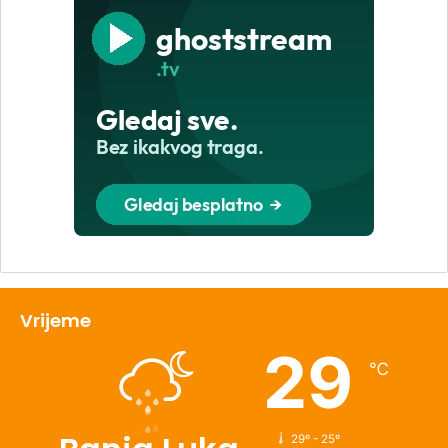
Vrijeme
29
℃
29º - 25º