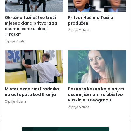
Okružno tužilaštvo traži
Pritvor Hašimu Tačiju
mjesec dana pritvora za
produžen
osumnjičene u akciji
prije 2 dana
„Trasa“
prije 7 sati
Misteriozna smrt radnika
Poznata kazna koja prijeti
na autoputu kod Kranja
osumnjičenom za ubistvo
Ruskinje u Beogradu
prije 4 dana
prije 5 dana