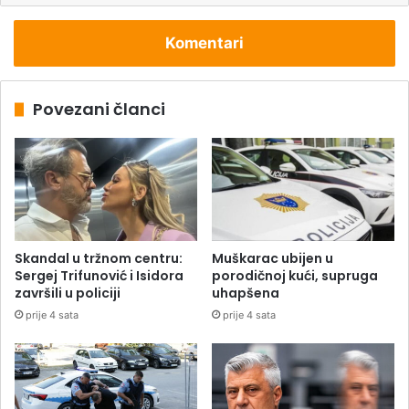
Komentari
Povezani članci
Skandal u tržnom centru:
Muškarac ubijen u
Sergej Trifunović i Isidora
porodičnoj kući, supruga
završili u policiji
uhapšena
prije 4 sata
prije 4 sata