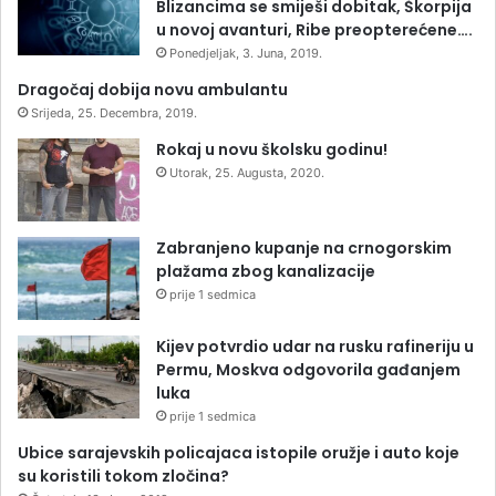
Blizancima se smiješi dobitak, Škorpija
u novoj avanturi, Ribe preopterećene….
Ponedjeljak, 3. Juna, 2019.
Dragočaj dobija novu ambulantu
Srijeda, 25. Decembra, 2019.
Rokaj u novu školsku godinu!
Utorak, 25. Augusta, 2020.
Zabranjeno kupanje na crnogorskim
plažama zbog kanalizacije
prije 1 sedmica
Kijev potvrdio udar na rusku rafineriju u
Permu, Moskva odgovorila gađanjem
luka
prije 1 sedmica
Ubice sarajevskih policajaca istopile oružje i auto koje
su koristili tokom zločina?