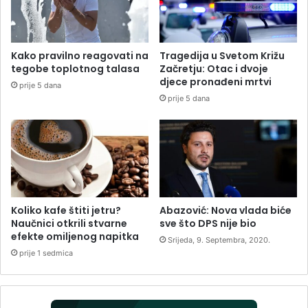
Kako pravilno reagovati na
Tragedija u Svetom Križu
tegobe toplotnog talasa
Začretju: Otac i dvoje
djece pronađeni mrtvi
prije 5 dana
prije 5 dana
Koliko kafe štiti jetru?
Abazović: Nova vlada biće
Naučnici otkrili stvarne
sve što DPS nije bio
efekte omiljenog napitka
Srijeda, 9. Septembra, 2020.
prije 1 sedmica