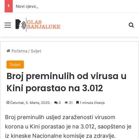
Novi cjevovod u Banjaluci stabilizovaće vodosnabdijevanje od 15. avgusta
Meni
P
Početna
/
Svijet
Svijet
Broj preminulih od virusa u
Kini porastao na 3.012
Četvrtak, 5. Marta, 2020.
0
31
1 minuta čitanja
Broj preminulih usljed zaraženosti virusom
korona u Kini porastao je na 3.012, saopšteno je
iz kineske Nacionalne komisije za zdravlje.