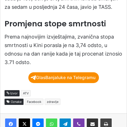
za sedam u posljednja 24 časa, javio je TASS.
Promjena stope smrtnosti
Prema najnovijim izvještajima, zvanična stopa
smrtnosti u Kini porasla je na 3,74 odsto, u
odnosu na dan ranije kada je taj procenat iznosio
3.71 odsto.
GlasBanjaluke na Telegramu
Izvor
ATV
Oznake
Facebook
zdravlje
Messenger
WhatsApp
Telegram
Viber
Podijeli putem e-pošte
Štampaj