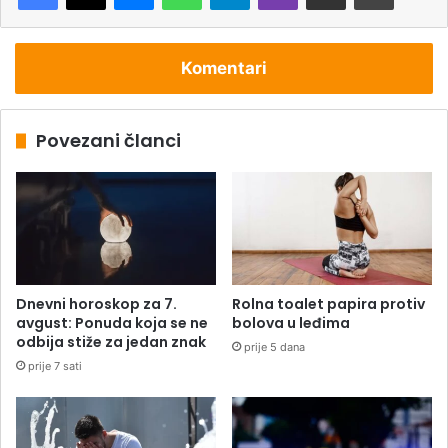
Komentari
Povezani članci
Dnevni horoskop za 7.
Rolna toalet papira protiv
avgust: Ponuda koja se ne
bolova u leđima
odbija stiže za jedan znak
prije 5 dana
prije 7 sati