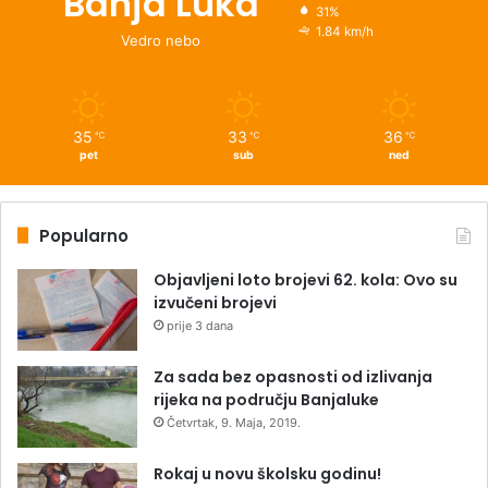
Banja Luka
31%
1.84 km/h
Vedro nebo
35
33
36
℃
℃
℃
pet
sub
ned
Popularno
Objavljeni loto brojevi 62. kola: Ovo su
izvučeni brojevi
prije 3 dana
Za sada bez opasnosti od izlivanja
rijeka na području Banjaluke
Četvrtak, 9. Maja, 2019.
Rokaj u novu školsku godinu!