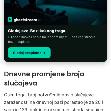
Gledaj sve. Bez ikakvog traga.
Hiljade filmova i serija na jednom mjestu, bez registracije i
bez pretplate.
Gledaj besplatno →
Dnevne promjene broja
slučajeva
Osim toga, broj potvrđenih novih slučajeva
zaraženosti na dnevnoj bazi porastao je za 20 i
sada je 139, dok je broj smrtnih ishoda smanjen