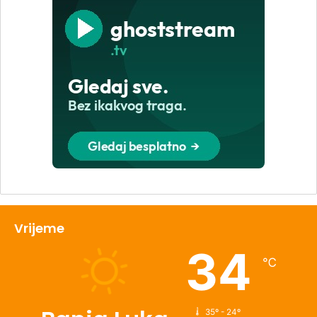
Vrijeme
34
℃
35º - 24º