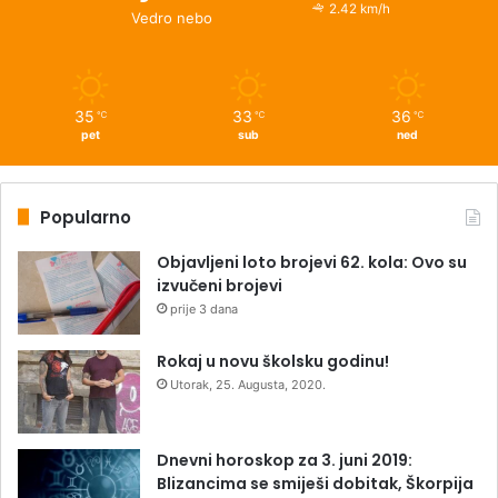
2.42 km/h
Vedro nebo
35
33
36
℃
℃
℃
pet
sub
ned
Popularno
Objavljeni loto brojevi 62. kola: Ovo su
izvučeni brojevi
prije 3 dana
Rokaj u novu školsku godinu!
Utorak, 25. Augusta, 2020.
Dnevni horoskop za 3. juni 2019:
Blizancima se smiješi dobitak, Škorpija