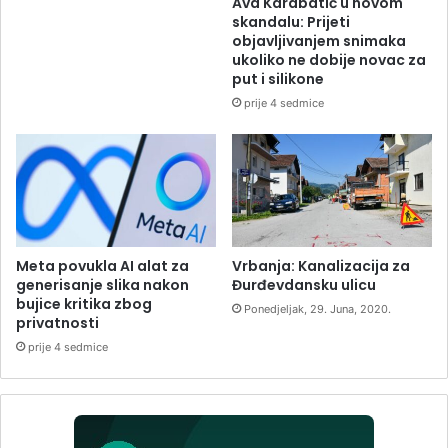
Ava Karabatić u novom
skandalu: Prijeti
objavljivanjem snimaka
ukoliko ne dobije novac za
put i silikone
prije 4 sedmice
Meta povukla AI alat za
Vrbanja: Kanalizacija za
generisanje slika nakon
Đurđevdansku ulicu
bujice kritika zbog
Ponedjeljak, 29. Juna, 2020.
privatnosti
prije 4 sedmice