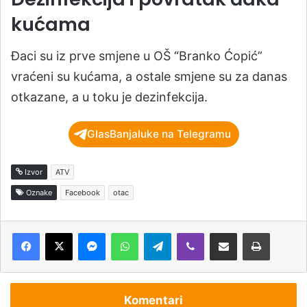
kućama
Đaci su iz prve smjene u OŠ “Branko Ćopić”
vraćeni su kućama, a ostale smjene su za danas
otkazane, a u toku je dezinfekcija.
GlasBanjaluke na Telegramu
Izvor
ATV
Oznake
Facebook
otac
Messenger
WhatsApp
Telegram
Viber
Podijeli putem e-pošte
Štampaj
Komentari