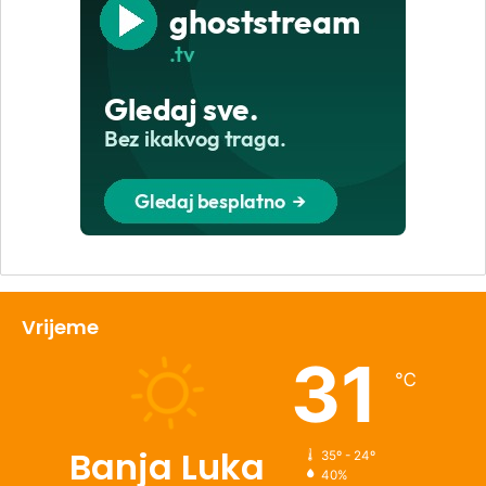
Vrijeme
31
℃
Banja Luka
35º - 24º
40%