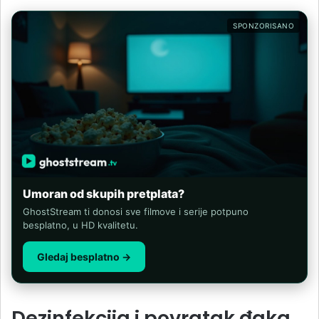
SPONZORISANO
Umoran od skupih pretplata?
GhostStream ti donosi sve filmove i serije potpuno
besplatno, u HD kvalitetu.
Gledaj besplatno →
Dezinfekcija i povratak đaka