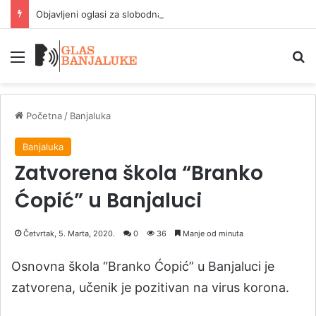
Objavljeni oglasi za slobodna radna mjesta na području Banjaluke
Meni
P
Početna
/
Banjaluka
Banjaluka
Zatvorena škola “Branko
Ćopić” u Banjaluci
Četvrtak, 5. Marta, 2020.
0
36
Manje od minuta
Osnovna škola “Branko Ćopić” u Banjaluci je
zatvorena, učenik je pozitivan na virus korona.