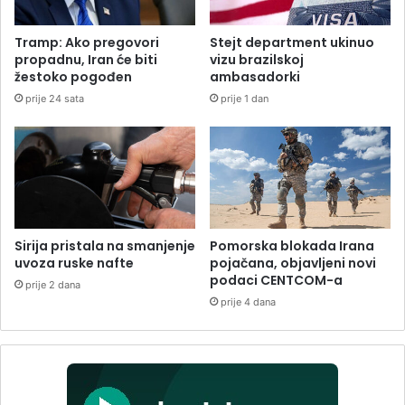
Tramp: Ako pregovori
Stejt department ukinuo
propadnu, Iran će biti
vizu brazilskoj
žestoko pogođen
ambasadorki
prije 24 sata
prije 1 dan
Sirija pristala na smanjenje
Pomorska blokada Irana
uvoza ruske nafte
pojačana, objavljeni novi
podaci CENTCOM-a
prije 2 dana
prije 4 dana