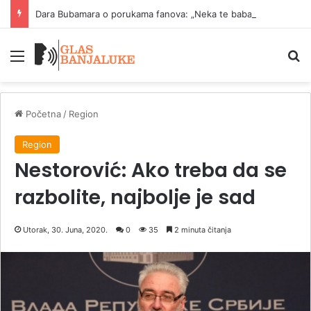
Dara Bubamara o porukama fanova: „Neka te baba napala“
Meni
P
Početna
/
Region
Region
Nestorović: Ako treba da se
razbolite, najbolje je sad
Utorak, 30. Juna, 2020.
0
35
2 minuta čitanja