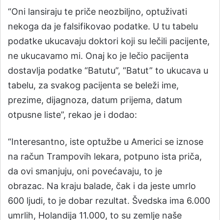
“Oni lansiraju te priče neozbiljno, optuživati
nekoga da je falsifikovao podatke. U tu tabelu
podatke ukucavaju doktori koji su lečili pacijente,
ne ukucavamo mi. Onaj ko je lečio pacijenta
dostavlja podatke “Batutu”, “Batut” to ukucava u
tabelu, za svakog pacijenta se beleži ime,
prezime, dijagnoza, datum prijema, datum
otpusne liste”, rekao je i dodao:
“Interesantno, iste optužbe u Americi se iznose
na račun Trampovih lekara, potpuno ista priča,
da ovi smanjuju, oni povećavaju, to je
obrazac. Na kraju balade, čak i da jeste umrlo
600 ljudi, to je dobar rezultat. Švedska ima 6.000
umrlih, Holandija 11.000, to su zemlje naše