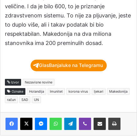
veličine. I da je bilo 600, to je priznanje
zdravstvenom sistemu. To nije za pljuvanje, jeste
to duplo više, ali i takav podatak bi bio
respektabilan. Makedonija na dva miliona
stanovnika ima 200 preminulih dosad.
GlasBanjaluke na Telegramu
Izvor
Nezavisne novine
Oznake
Holandija
Imunitet
korona virus
ljekari
Makedonija
račun
SAD
UN
Messenger
WhatsApp
Telegram
Viber
Podijeli putem e-pošte
Štampaj