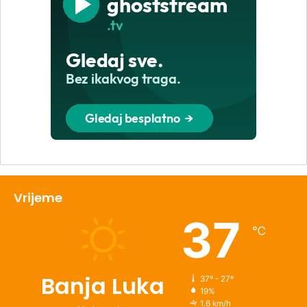
Vrijeme
37
℃
Banja Luka
37º - 27º
19%
1.6 km/h