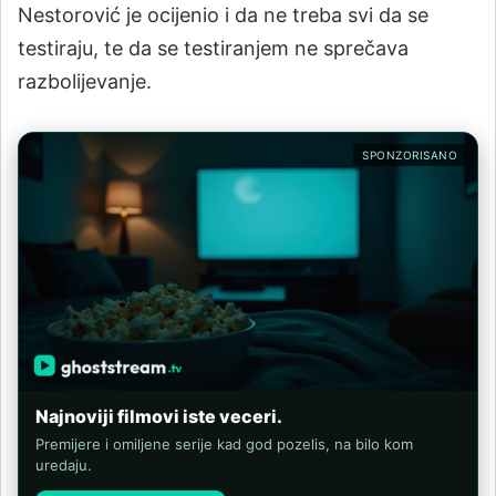
Nestorović je ocijenio i da ne treba svi da se
testiraju, te da se testiranjem ne sprečava
razbolijevanje.
SPONZORISANO
Najnoviji filmovi iste veceri.
Premijere i omiljene serije kad god pozelis, na bilo kom
uredaju.