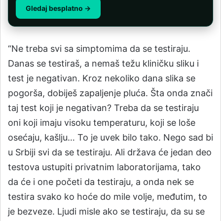
Gledaj besplatno →
“Ne treba svi sa simptomima da se testiraju.
Danas se testiraš, a nemaš težu kliničku sliku i
test je negativan. Kroz nekoliko dana slika se
pogorša, dobiješ zapaljenje pluća. Šta onda znači
taj test koji je negativan? Treba da se testiraju
oni koji imaju visoku temperaturu, koji se loše
osećaju, kašlju… To je uvek bilo tako. Nego sad bi
u Srbiji svi da se testiraju. Ali država će jedan deo
testova ustupiti privatnim laboratorijama, tako
da će i one početi da testiraju, a onda nek se
testira svako ko hoće do mile volje, međutim, to
je bezveze. Ljudi misle ako se testiraju, da su se