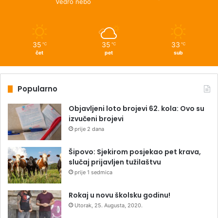
Vedro nebo
35
35
33
℃
℃
℃
čet
pet
sub
Popularno
Objavljeni loto brojevi 62. kola: Ovo su
izvučeni brojevi
prije 2 dana
Šipovo: Sjekirom posjekao pet krava,
slučaj prijavljen tužilaštvu
prije 1 sedmica
Rokaj u novu školsku godinu!
Utorak, 25. Augusta, 2020.