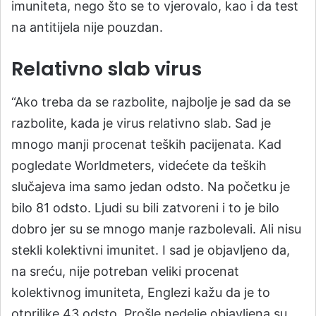
imuniteta, nego što se to vjerovalo, kao i da test
na antitijela nije pouzdan.
Relativno slab virus
“Ako treba da se razbolite, najbolje je sad da se
razbolite, kada je virus relativno slab. Sad je
mnogo manji procenat teških pacijenata. Kad
pogledate Worldmeters, videćete da teških
slučajeva ima samo jedan odsto. Na početku je
bilo 81 odsto. Ljudi su bili zatvoreni i to je bilo
dobro jer su se mnogo manje razbolevali. Ali nisu
stekli kolektivni imunitet. I sad je objavljeno da,
na sreću, nije potreban veliki procenat
kolektivnog imuniteta, Englezi kažu da je to
otprilike 43 odsto. Prošle nedelje objavljena su