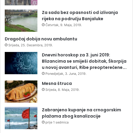
Za sada bez opasnosti od izlivanja
rijeka na području Banjaluke
Četvrtak, 9. Maja, 2019.
Dragočaj dobija novu ambulantu
Srijeda, 25. Decembra, 2019.
Dnevni horoskop za 3. juni 2019:
Blizancima se smiješi dobitak, Škorpija
u novoj avanturi, Ribe preopterećene….
Ponedjeljak, 3. Juna, 2019.
Mesna štruca
Srijeda, 8. Maja, 2019.
Zabranjeno kupanje na crnogorskim
plažama zbog kanalizacije
prije 1 sedmica