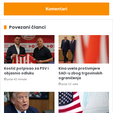
Komentari
Povezani članci
Kostić potpisao za PSV i
Kina uvela protivmjere
objasnio odluku
SAD-u zbog trgovinskih
ograničenja
prije 42 minute
prije 22 sata