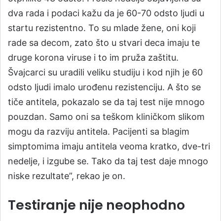
dva rada i podaci kažu da je 60-70 odsto ljudi u
startu rezistentno. To su mlade žene, oni koji
rade sa decom, zato što u stvari deca imaju te
druge korona viruse i to im pruža zaštitu.
Švajcarci su uradili veliku studiju i kod njih je 60
odsto ljudi imalo urođenu rezistenciju. A što se
tiče antitela, pokazalo se da taj test nije mnogo
pouzdan. Samo oni sa teškom kliničkom slikom
mogu da razviju antitela. Pacijenti sa blagim
simptomima imaju antitela veoma kratko, dve-tri
nedelje, i izgube se. Tako da taj test daje mnogo
niske rezultate”, rekao je on.
Testiranje nije neophodno