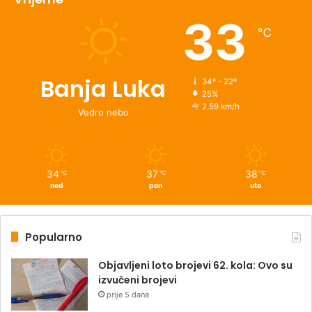
33
℃
Banja Luka
34º - 22º
25%
2.59 km/h
Vedro nebo
34
37
38
℃
℃
℃
ned
pon
uto
Popularno
Objavljeni loto brojevi 62. kola: Ovo su
izvučeni brojevi
prije 5 dana