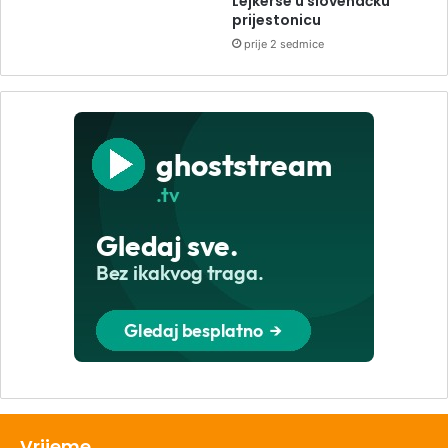
Lejkerse u slovenačku
prijestonicu
prije 2 sedmice
Vrijeme