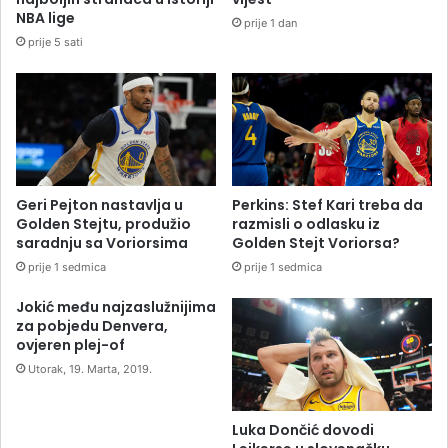
NBA lige
prije 1 dan
prije 5 sati
Geri Pejton nastavlja u
Perkins: Stef Kari treba da
Golden Stejtu, produžio
razmisli o odlasku iz
saradnju sa Voriorsima
Golden Stejt Voriorsa?
prije 1 sedmica
prije 1 sedmica
Jokić među najzaslužnijima
za pobjedu Denvera,
ovjeren plej-of
Utorak, 19. Marta, 2019.
Luka Dončić dovodi