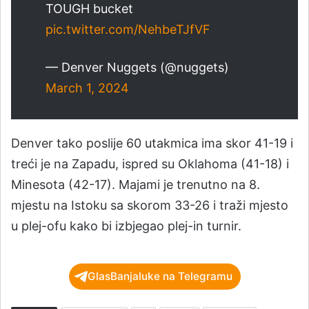
TOUGH bucket
pic.twitter.com/NehbeTJfVF
— Denver Nuggets (@nuggets)
March 1, 2024
Denver tako poslije 60 utakmica ima skor 41-19 i
treći je na Zapadu, ispred su Oklahoma (41-18) i
Minesota (42-17). Majami je trenutno na 8.
mjestu na Istoku sa skorom 33-26 i traži mjesto
u plej-ofu kako bi izbjegao plej-in turnir.
GlasBanjaluke na Telegramu