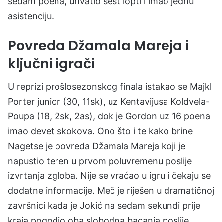
sedam poena, uhvatio šest lopti i imao jednu
asistenciju.
Povreda Džamala Mareja i
ključni igrači
U reprizi prošlosezonskog finala istakao se Majkl
Porter junior (30, 11sk), uz Kentavijusa Koldvela-
Poupa (18, 2sk, 2as), dok je Gordon uz 16 poena
imao devet skokova. Ono što i te kako brine
Nagetse je povreda Džamala Mareja koji je
napustio teren u prvom poluvremenu poslije
izvrtanja zgloba. Nije se vraćao u igru i čekaju se
dodatne informacije. Meč je riješen u dramatičnoj
završnici kada je Jokić na sedam sekundi prije
kraja pogodio oba slobodna bacanja poslije