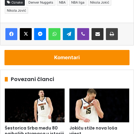
Oznake
Denver Nuggets
NBA
NBA liga
Nikola Jokić
Nikola Jović
Messenger
WhatsApp
Telegram
Viber
Podijeli putem e-pošte
Štampaj
Komentari
Povezani članci
Šestorica Srba među 80
Jokiću stiže nova loša
najboljih stranaca u istoriji
vijest