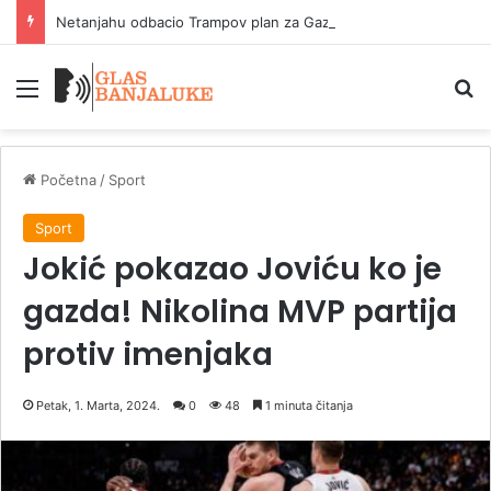
Netanjahu odbacio Trampov plan za Gazu
Meni
P
Početna
/
Sport
Sport
Jokić pokazao Joviću ko je
gazda! Nikolina MVP partija
protiv imenjaka
Petak, 1. Marta, 2024.
0
48
1 minuta čitanja