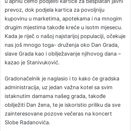
u aprilu ćemo podjeliti kartice za besplatan javni
prevoz, dok podjela kartica za povoljniju
kupovinu u marketima, apotekama i na mnogim
drugim mjestima takođe kreće u isotm mjesecu.
Kada je riječ o našoj najstarijoj populaciji, očekuje
nas još mnogo toga- druženja oko Dan Grada,
slave Grada kao i obilježavanje njihovog dana –
kazao je Stanivuković.
Gradonačelnik je naglasio i to kako će gradska
administracija, uz jedan važna kotel sa svim
istaknutim damama našeg grada, takođe
obilježiti Dan žena, te je iskoristio priliku da sve
zainteresovane pozove večeras na koncert
Slobe Radanovića.