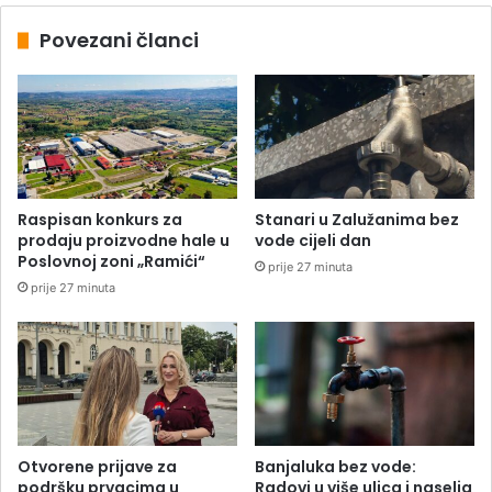
Povezani članci
Raspisan konkurs za
Stanari u Zalužanima bez
prodaju proizvodne hale u
vode cijeli dan
Poslovnoj zoni „Ramići“
prije 27 minuta
prije 27 minuta
Otvorene prijave za
Banjaluka bez vode:
podršku prvacima u
Radovi u više ulica i naselja