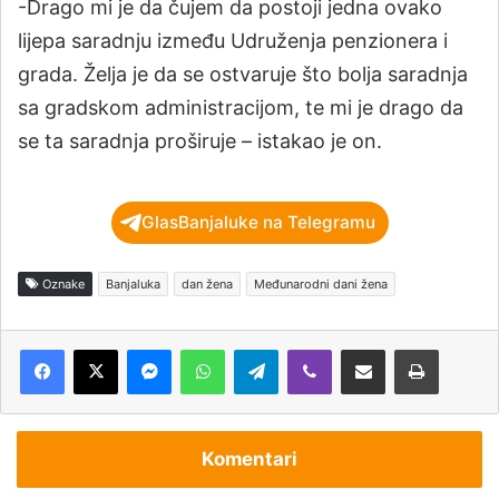
-Drago mi je da čujem da postoji jedna ovako
lijepa saradnju između Udruženja penzionera i
grada. Želja je da se ostvaruje što bolja saradnja
sa gradskom administracijom, te mi je drago da
se ta saradnja proširuje – istakao je on.
GlasBanjaluke na Telegramu
Oznake
Banjaluka
dan žena
Međunarodni dani žena
Messenger
WhatsApp
Telegram
Viber
Podijeli putem e-pošte
Štampaj
Komentari