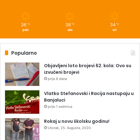
36
38
34
℃
℃
℃
pon
uto
sri
Popularno
Objavljeni loto brojevi 62. kola: Ovo su
izvučeni brojevi
prije 6 dana
Vlatko Stefanovski i Racija nastupaju u
Banjaluci
prije 1 sedmica
Rokaj u novu školsku godinu!
Utorak, 25. Augusta, 2020.