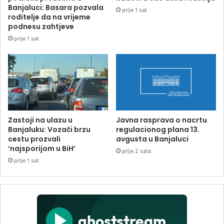
Banjaluci: Basara pozvala
prije 1 sat
roditelje da na vrijeme
podnesu zahtjeve
prije 1 sat
Zastoji na ulazu u
Javna rasprava o nacrtu
Banjaluku: Vozači brzu
regulacionog plana 13.
cestu prozvali
avgusta u Banjaluci
‘najsporijom u BiH’
prije 2 sata
prije 1 sat