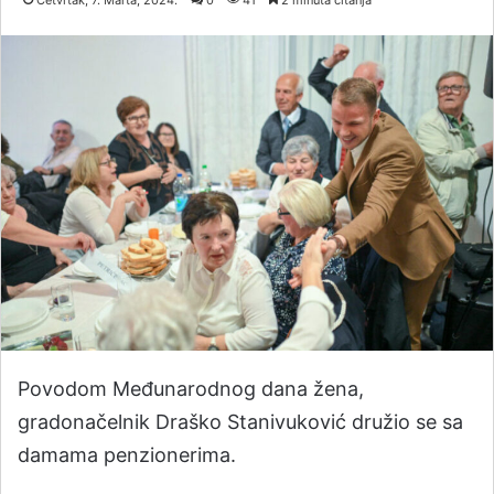
Četvrtak, 7. Marta, 2024.
0
41
2 minuta čitanja
Povodom Međunarodnog dana žena,
gradonačelnik Draško Stanivuković družio se sa
damama penzionerima.