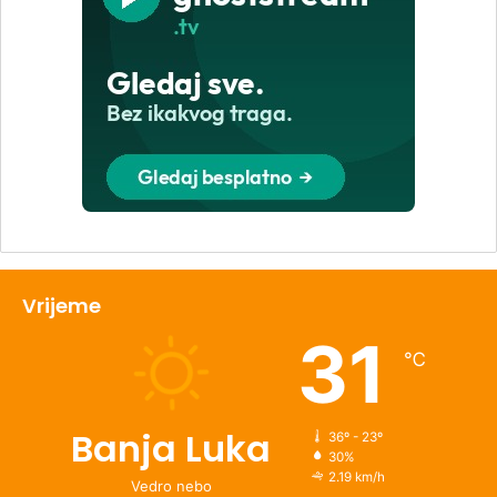
Vrijeme
31
℃
Banja Luka
36º - 23º
30%
2.19 km/h
Vedro nebo