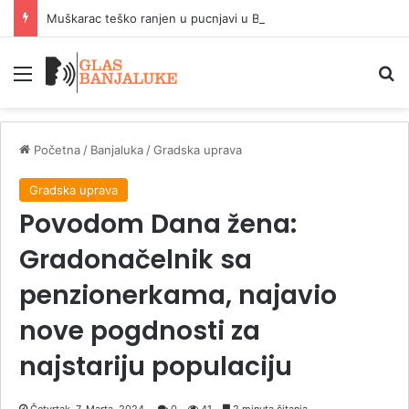
Muškarac teško ranjen u pucnjavi u Brčkom
Meni
P
Početna
/
Banjaluka
/
Gradska uprava
Gradska uprava
Povodom Dana žena:
Gradonačelnik sa
penzionerkama, najavio
nove pogdnosti za
najstariju populaciju