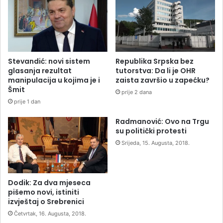
Stevandić: novi sistem
Republika Srpska bez
glasanja rezultat
tutorstva: Da li je OHR
manipulacija u kojima je i
zaista završio u zapećku?
Šmit
prije 2 dana
prije 1 dan
Radmanović: Ovo na Trgu
su politički protesti
Srijeda, 15. Augusta, 2018.
Dodik: Za dva mjeseca
pišemo novi, istiniti
izvještaj o Srebrenici
Četvrtak, 16. Augusta, 2018.