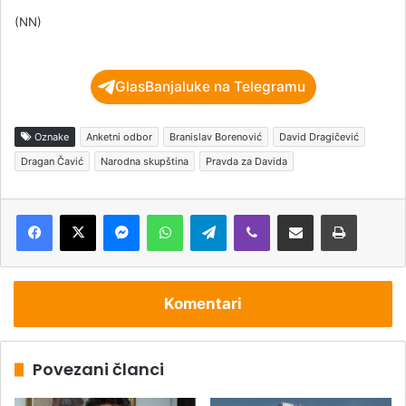
(NN)
GlasBanjaluke na Telegramu
Oznake
Anketni odbor
Branislav Borenović
David Dragičević
Dragan Čavić
Narodna skupština
Pravda za Davida
Messenger
WhatsApp
Telegram
Viber
Podijeli putem e-pošte
Štampaj
Komentari
Povezani članci