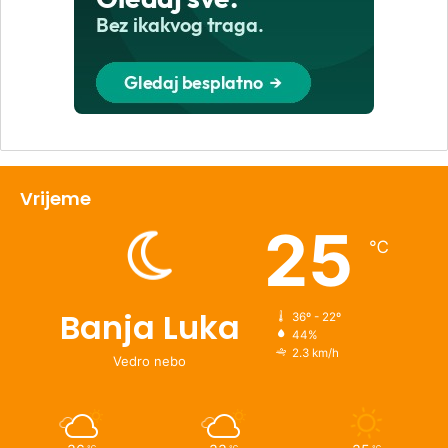
Vrijeme
25
℃
Banja Luka
36º - 22º
44%
2.3 km/h
Vedro nebo
℃
℃
℃