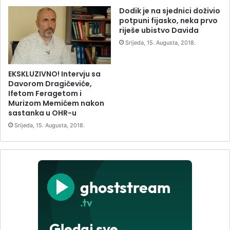
Dodik je na sjednici doživio
potpuni fijasko, neka prvo
riješe ubistvo Davida
Srijeda, 15. Augusta, 2018.
EKSKLUZIVNO! Intervju sa
Davorom Dragičeviće,
Ifetom Feragetom i
Murizom Memićem nakon
sastanka u OHR-u
Srijeda, 15. Augusta, 2018.