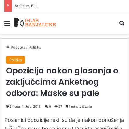
Strijelac, Blizanci i Lav: znakovi koji uživaju u ljetu
Meni
P
Početna
/
Politika
Politika
Opozicija nakon glasanja o
zaključcima Anketnog
odbora: Maske su pale
Srijeda, 4. Jula, 2018.
0
27
1 minuta čitanja
Poslanici opozicije rekli su da je nakon donošenja
tužilačke naredbe da je smrt Davida Dragičevića