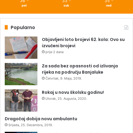
36
33
35
pet
sub
ned
Popularno
Objavljeni loto brojevi 62. kola: Ovo su
izvučeni brojevi
prije 2 dana
Za sada bez opasnosti od izlivanja
rijeka na području Banjaluke
Četvrtak, 9. Maja, 2019.
Rokaj u novu školsku godinu!
Utorak, 25. Augusta, 2020.
Dragočaj dobija novu ambulantu
Srijeda, 25. Decembra, 2019.