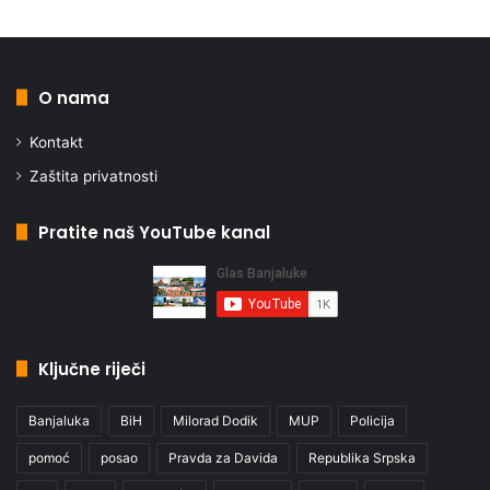
O nama
Kontakt
Zaštita privatnosti
Pratite naš YouTube kanal
Ključne riječi
Banjaluka
BiH
Milorad Dodik
MUP
Policija
pomoć
posao
Pravda za Davida
Republika Srpska